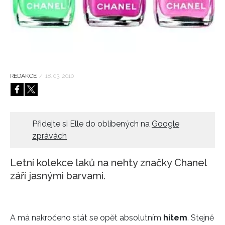
HOME
REDAKCE
/
18. 03. 2010
Přidejte si Elle do oblíbených na
Google
zprávách
Letní kolekce laků na nehty značky Chanel
září jasnými barvami.
A má nakročeno stát se opět absolutním
hitem
. Stejně