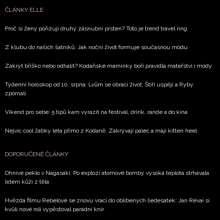
podmínkami společnosti BurdaMedia Extra s.r.o.
a
ČLÁNKY ELLE
potvrzujete, že jste se seznámili se
Zásadami
Proč si ženy pořizují druhý zásnubní prsten? Toto je trend travel ring
ochrany soukromí
- BurdaMedia Extra s.r.o. bude s
Vašimi údaji pracovat zejména k organizaci a
Z klubu do našich šatníků: Jak noční život formuje současnou módu
vyhodnocení akce a zasílání novinek.
Zakrýt bříško nebo odhalit? Kodaňské maminky boří pravidla mateřství i módy
Chcete navíc dostávat i další zajímavé a exkluzivní
Týdenní horoskop od 10. srpna: Lvům se obrací život, Štíři uspějí a Ryby
informace od našich partnerů? Pokud souhlasíte se
zpomalí
zpracováním údajů k tomuto účelu podle
Zásad ochrany
soukromí BurdaMedia Extra s.r.o.
, zaškrtněte toto pole.
Víkend pro sebe: 5 tipů kam vyrazit na festival, drink, rande a do kina
Nejvíc cool žabky léta přímo z Kodaně. Zakrývají palec a mají kitten heel
DOPORUČENÉ ČLÁNKY
Ohnivé peklo v Nagasaki: Po explozi atomové bomby vysoká teplota strhávala
lidem kůži z těla
Hvězda filmu Rebelové se znovu vrací do oblíbených šedesátek: Jan Révai si
kvůli nové roli vypěstoval parádní knír