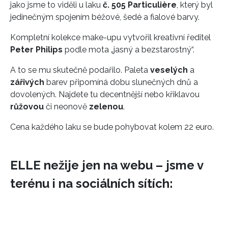
jako jsme to viděli u laku
č. 505 Particulière
, který byl
jedinečným spojením béžové, šedé a fialové barvy.
Kompletní kolekce make-upu vytvořil kreativní ředitel
Peter Philips
podle mota „jasný a bezstarostný“.
A to se mu skutečně podařilo. Paleta
veselých
a
zářivých
barev připomíná dobu slunečných dnů a
dovolených. Najdete tu decentnější nebo křiklavou
růžovou
či neonově
zelenou
.
Cena každého laku se bude pohybovat kolem 22 euro.
ELLE nežije jen na webu – jsme v
terénu i na sociálních sítích: