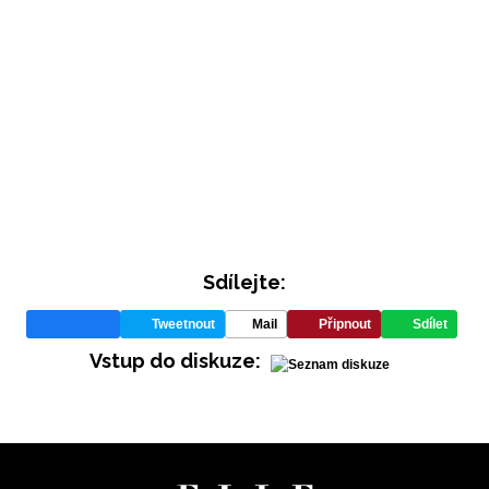
Sdílejte:
Tweetnout
Mail
Připnout
Sdílet
Vstup do diskuze: