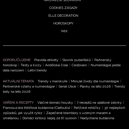
NASTAVENÍ SOUKROMÍ
COOKIES ZÁSADY
ELLE DECORATION
HOROSKOPY
MIX
DOPORUČUJEME
Pravidla etikety
|
Slovník puberťáků
|
Partnerský
horoskop
|
Testy a kvízy
|
Andělská čísla
|
Cestování
|
Numerologie podle
data narození
|
Letní trendy
AKTUÁLNÍ TÉMATA
Trendy v manikúře
|
Minulé životy dle numerologie
|
Partnerské vztahy a numerologie
|
Seriál Ulice
|
Plavky na léto 2026
|
Trendy
boty na léto 2026
NEWSLETTER
VAŘENÍ A RECEPTY
Vláčné domácí housky
|
7 receptů na salátové zálivky
|
Francouzská třešňová bublanina (Clafoutis)
|
Pařížské rohlíčky
|
30 nejlepších
ODESLAT
způsobů, jak využít rybíz
|
Zapečené brambory s uzeným masem a
smetanou
|
Domácí iontový nápoj ze tří surovin
|
Nadýchaná bublanina
Přihlášením k newsletteru souhlasíte s
Obchodními