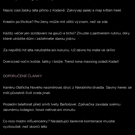
ochrany soukromí
- BurdaMedia Extra s.r.o. bude s
Nejvíc cool žabky léta přímo z Kodaně. Zakrývají palec a mají kitten heel
Vašimi údaji pracovat zejména k organizaci a
vyhodnocení akce a zasílání novinek.
Kreatin po třicítce? Pro ženy může mít větší význam, než se zdá
Chcete navíc dostávat i další zajímavé a exkluzivní
Každý večer jen scrollování na gauči a ticho? Zkuste s partnerem rutinu, díky
informace od našich partnerů? Pokud souhlasíte se
které uklidíte dům i zažehnete starou jiskru
zpracováním údajů k tomuto účelu podle
Zásad ochrany
Za největší hit léta neutratíte ani korunu. Už dávno ho máte ve skříni
soukromí BurdaMedia Extra s.r.o.
, zaškrtněte toto pole.
Oversized noční košile, šátky i brože. Trend nona maxxing ovládl Kodaň
DOPORUČENÉ ČLÁNKY
Kariéru Oldřicha Nového nasměroval strýc z Národního divadla: Slavný herec se
měl původně živit zcela jinak
Poslední telefonát před smrtí Ivety Bartošové: Zpěvačka zavolala svému
slavnému kolegovi, hovor netrval ani minutu
Co nosí módní influencerky? Následující barevné kombinace musíte
vyzkoušet, než skončí léto