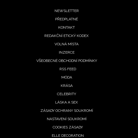
INFORMACE
Footer
NEWSLETTER
REDAKCE
PŘEDPLATNÉ
menu
KONTAKT
REDAKČNÍ ETICKÝ KODEX
VOLNÁ MÍSTA
INZERCE
VŠEOBECNÉ OBCHODNÍ PODMÍNKY
RSS FEED
MÓDA
KRÁSA
CELEBRITY
LÁSKA A SEX
ZÁSADY OCHRANY SOUKROMÍ
NASTAVENÍ SOUKROMÍ
COOKIES ZÁSADY
ELLE DECORATION