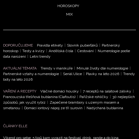
HOROSKOPY
MIX
DOPORUČUJEME
Pravidla etikety
|
Slovník puberťáků
|
Partnerský
horoskop
|
Testy a kvízy
|
Andělská čísla
|
Cestování
|
Numerologie podle
data narození
|
Letní trendy
AKTUÁLNÍ TÉMATA
Trendy v manikúře
|
Minulé životy dle numerologie
|
Partnerské vztahy a numerologie
|
Seriál Ulice
|
Plavky na léto 2026
|
Trendy
boty na léto 2026
NEWSLETTER
VAŘENÍ A RECEPTY
Vláčné domácí housky
|
7 receptů na salátové zálivky
|
Francouzská třešňová bublanina (Clafoutis)
|
Pařížské rohlíčky
|
30 nejlepších
způsobů, jak využít rybíz
|
Zapečené brambory s uzeným masem a
ODESLAT
smetanou
|
Domácí iontový nápoj ze tří surovin
|
Nadýchaná bublanina
Přihlášením k newsletteru souhlasíte s
Obchodními
ČLÁNKY ELLE
podmínkami společnosti BurdaMedia Extra s.r.o.
a
potvrzujete, že jste se seznámili se
Zásadami
Víkend pro sebe: 5 tipů kam vyrazit na festival, drink, rande a do kina