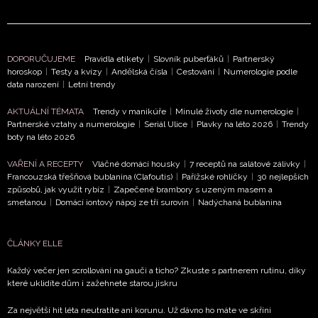
DOPORUČUJEME
Pravidla etikety
|
Slovník puberťáků
|
Partnerský
horoskop
|
Testy a kvízy
|
Andělská čísla
|
Cestování
|
Numerologie podle
data narození
|
Letní trendy
AKTUÁLNÍ TÉMATA
Trendy v manikúře
|
Minulé životy dle numerologie
|
Partnerské vztahy a numerologie
|
Seriál Ulice
|
Plavky na léto 2026
|
Trendy
boty na léto 2026
VAŘENÍ A RECEPTY
Vláčné domácí housky
|
7 receptů na salátové zálivky
|
Francouzská třešňová bublanina (Clafoutis)
|
Pařížské rohlíčky
|
30 nejlepších
způsobů, jak využít rybíz
|
Zapečené brambory s uzeným masem a
smetanou
|
Domácí iontový nápoj ze tří surovin
|
Nadýchaná bublanina
ČLÁNKY ELLE
Každý večer jen scrollování na gauči a ticho? Zkuste s partnerem rutinu, díky
které uklidíte dům i zažehnete starou jiskru
Za největší hit léta neutratíte ani korunu. Už dávno ho máte ve skříni