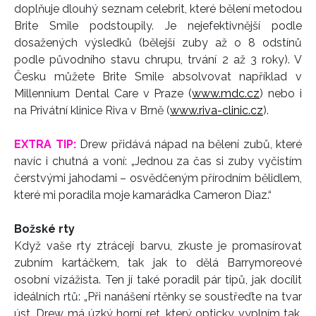
doplňuje dlouhý seznam celebrit, které bělení metodou
Brite Smile podstoupily. Je nejefektivnější podle
dosažených výsledků (bělejší zuby až o 8 odstínů
podle původního stavu chrupu, trvání 2 až 3 roky). V
Česku můžete Brite Smile absolvovat například v
Millennium Dental Care v Praze (
www.mdc.cz
) nebo i
na Privátní klinice Riva v Brně (
www.riva-clinic.cz
).
EXTRA TIP:
Drew přidává nápad na bělení zubů, které
navíc i chutná a voní: „Jednou za čas si zuby vyčistím
čerstvými jahodami – osvědčeným přírodním bělidlem,
které mi poradila moje kamarádka Cameron Diaz.“
Božské rty
Když vaše rty ztrácejí barvu, zkuste je promasírovat
zubním kartáčkem, tak jak to dělá Barrymoreové
osobní vizážista. Ten jí také poradil pár tipů, jak docílit
ideálních rtů: „Při nanášení rtěnky se soustřeďte na tvar
úst. Drew má úzký horní ret, který opticky vyplním tak,