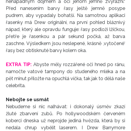
nenápadným dojmem a oči jenom jemně zvýrazní.“
Před nanesením barvy řasy ještě jemně posype
pudrem, aby vypadaly bohatší. Na samotnou aplikaci
řasenky má Drew originální, na první pohled bláznivý
nápad, který ale opravdu funguje: řasy podloží lžičkou,
přetře je řasenkou a pár sekund počká, až barva
zaschne. Výsledkem jsou neslepené, krásně ,vytočené‘
řasy bez obtisknuté barvy kolem oka.
EXTRA TIP:
Abyste měly rozzářené oči hned po ránu,
namočte vatové tampony do studeného mléka a na
pět minut přiložte na opuchlá víčka, tak jak to dělá naše
celebrita.
Nebojte se usmát
Nebudeme si nic nalhávat: i dokonalý úsměv zkazí
žluté zbarvení zubů. Po hollywoodském červeném
koberci dneska už neprojde jediná hvězda, která by si
nedala chrup vybělit laserem. I Drew Barrymore