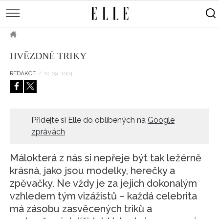
měsíce
Street
Kulturní
style
Péče
tipy
Sluneční
Přejít
o
Módní
Dekor
ELLE.CZ
tělo
Partnerský
k
MÓDA
přehlídky
a
Cestování
HVĚZDNÉ TRIKY
hlavnímu
Čínský
KRÁSA
pleť
obsahu
Technologie
Keltský
REDAKCE
/
10. 09. 2004
Novinky
LIFESTYLE
Empowerment
Indiánský
Styl
HOROSKOPY
Numerologie
Singles
slavných
Vy a
CELEBRITY
Rozhovory
Přidejte si Elle do oblíbených na
Google
on
zprávách
ELLE BEAUTY LOUNGE
Sex
LÁSKA A SEX
Svatba
Málokterá z nás si nepřeje být tak ležérně
ELLEPHORIA
krásná, jako jsou modelky, herečky a
zpěvačky. Ne vždy je za jejich dokonalým
ELLE STORIES
vzhledem tým vizážistů – každá celebrita
ELLE WOMEN AWARDS
má zásobu zasvěcených triků a
ELLE DECORATION