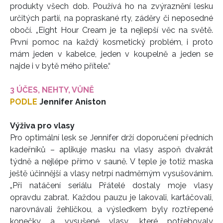
produkty všech dob. Používá ho na zvýraznění lesku
určitých partií, na popraskané rty, záděry či neposedné
obočí. „Eight Hour Cream je ta nejlepší věc na světě.
První pomoc na každý kosmetický problém, i proto
mám jeden v kabelce, jeden v koupelně a jeden se
najde i v bytě mého přítele.“
3 ÚČES, NEHTY, VŮNĚ
INFORMACE
PODLE
Jennifer Aniston
REDAKCE
Výživa pro vlasy
Pro optimální lesk se Jennifer drží doporučení předních
kadeřníků – aplikuje masku na vlasy aspoň dvakrát
týdně a nejlépe přímo v sauně. V teple je totiž maska
ještě účinnější a vlasy netrpí nadměrným vysušováním.
„Při natáčení seriálu Přátelé dostaly moje vlasy
opravdu zabrat. Každou pauzu je lakovali, kartáčovali,
narovnávali žehličkou, a výsledkem byly roztřepené
konečky a vysušené vlasy, které potřebovaly