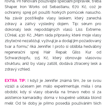
rovna. Při fénování používejte speciální přípravek, třeba
Shaper, Iron Works od Sebastianu, 670 Kč, což je
ochranný sprej při použití horkých pomůcek nasucho.
Na závěr postříkejte vlasy leskem, který zanechá
zdravý a zářivý výsledný dojem. Tip: sérum pro
dokonalý lesk nepoddajných vlasů Liss Extreme,
L’Oréal, 430 Kč. „Mám ráda přípravky, které moje vlasy
zbytečně nezatěžují, vyživují je a dodají jim požadovaný
tvar a formu,“ říká Jennifer. I proto si oblíbila hedvábný
regenerační sprej Hair Repair, Gliss Kur od
Schwarzkopfu, 115 Kč, který obnovuje vlasovou
strukturu, aniž by vlasy zatížil, dodává ztracený lesk a
zdravý vzhled.
EXTRA TIP:
I když je Jennifer známá tím, že se svou
vizáží a účesem jen málo experimentuje, měla i ona
období, kdy si vlasy obarvila na tmavo nebo si za
asistence kamarádky doma v koupelně udělala blond
melír. Od té doby je přímo posedlá používáním těch