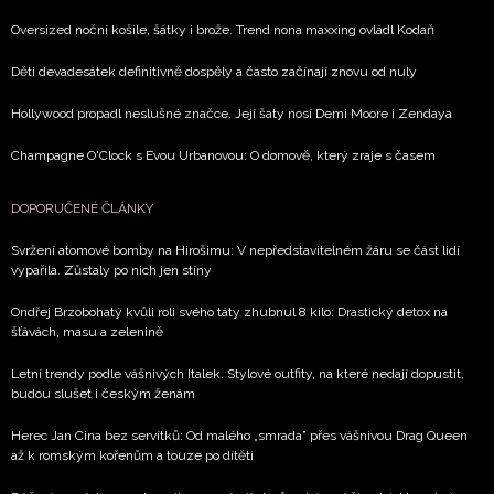
Oversized noční košile, šátky i brože. Trend nona maxxing ovládl Kodaň
Děti devadesátek definitivně dospěly a často začínají znovu od nuly
Hollywood propadl neslušné značce. Její šaty nosí Demi Moore i Zendaya
Champagne O'Clock s Evou Urbanovou: O domově, který zraje s časem
DOPORUČENÉ ČLÁNKY
Svržení atomové bomby na Hirošimu: V nepředstavitelném žáru se část lidí
vypařila. Zůstaly po nich jen stíny
Ondřej Brzobohatý kvůli roli svého táty zhubnul 8 kilo: Drastický detox na
šťávách, masu a zelenině
Letní trendy podle vášnivých Italek. Stylové outfity, na které nedají dopustit,
budou slušet i českým ženám
Herec Jan Cina bez servítků: Od malého „smrada” přes vášnivou Drag Queen
až k romským kořenům a touze po dítěti