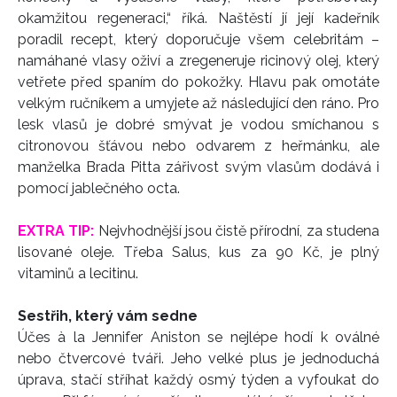
okamžitou regeneraci,“ říká. Naštěstí jí její kadeřník
poradil recept, který doporučuje všem celebritám –
namáhané vlasy oživí a zregeneruje ricinový olej, který
vetřete před spaním do pokožky. Hlavu pak omotáte
velkým ručníkem a umyjete až následující den ráno. Pro
lesk vlasů je dobré smývat je vodou smíchanou s
citronovou šťávou nebo odvarem z heřmánku, ale
manželka Brada Pitta zářivost svým vlasům dodává i
pomocí jablečného octa.
EXTRA TIP:
Nejvhodnější jsou čistě přírodní, za studena
lisované oleje. Třeba Salus, kus za 90 Kč, je plný
vitaminů a lecitinu.
Sestřih, který vám sedne
Účes à la Jennifer Aniston se nejlépe hodí k oválné
nebo čtvercové tváři. Jeho velké plus je jednoduchá
úprava, stačí stříhat každý osmý týden a vyfoukat do