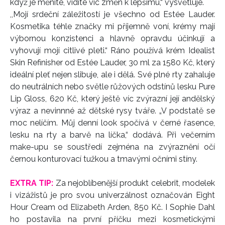
když je měníte, vidíte víc změn k lepšímu,“ vysvětluje.
,,Mojí srdeční záležitostí je všechno od Estée Lauder.
Kosmetika téhle značky mi příjemně voní, krémy mají
výbornou konzistenci a hlavně opravdu účinkují a
vyhovují mojí citlivé pleti.“ Ráno používá krém Idealist
Skin Refinisher od Estée Lauder, 30 ml za 1580 Kč, který
ideální pleť nejen slibuje, ale i dělá. Své plné rty zahaluje
do neutrálních nebo světle růžových odstínů lesku Pure
Lip Gloss, 620 Kč, který ještě víc zvýrazní její andělský
výraz a nevinnné až dětské rysy tváře. „V podstatě se
moc nelíčím. Můj denní look spočívá v černé řasence,
lesku na rty a barvě na líčka,“ dodává. Při večerním
make-upu se soustředí zejména na zvýraznění očí
černou konturovací tužkou a tmavými očními stíny.
EXTRA TIP:
Za nejoblíbenější produkt celebrit, modelek
i vizážistů je pro svou uni­verzálnost označován Eight
Hour Cream od Elizabeth Arden, 850 Kč. I Sophie Dahl
ho postavila na první příčku mezi kosmetickými