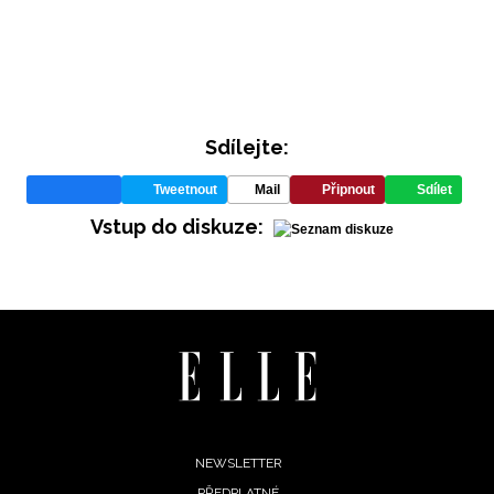
Přihlášením k newsletteru souhlasíte s
Obchodními
podmínkami společnosti BurdaMedia Extra s.r.o.
a
potvrzujete, že jste se seznámili se
Zásadami
ochrany soukromí
- BurdaMedia Extra s.r.o. bude s
Vašimi údaji pracovat zejména k organizaci a
Sdílejte:
vyhodnocení akce a zasílání novinek.
Chcete navíc dostávat i další zajímavé a exkluzivní
Tweetnout
Mail
Připnout
Sdílet
informace od našich partnerů? Pokud souhlasíte se
Vstup do diskuze:
zpracováním údajů k tomuto účelu podle
Zásad ochrany
soukromí BurdaMedia Extra s.r.o.
, zaškrtněte toto pole.
Footer
NEWSLETTER
PŘEDPLATNÉ