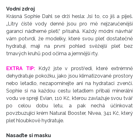
Vodní zdroj
Krásná Sophie Dahl se drží hesla: Jsi to, co jíš a piješ.
„Litry čisté vody denně jsou pro mě nejzaručenější
garancí nádherné pleti,“ přísahá. Každý módní návrhář
vám potvrdí, že modelky, které svou pleť dostatečně
hydratují, mají na první pohled svěžejší pleť bez
tmavých kruhů pod očima a jemnější rty.
EXTRA TIP:
Když jste v prostředí, které extrémně
dehydratuje pokožku, jako jsou klimatizované prostory
nebo letadlo, nezapomínejte ani na hydrataci zvenčí.
Sophie si na každou cestu letadlem přibalí minerální
vodu ve spreji Evian, 110 Kč, kterou zavlažuje svou tvář
po celou dobu letu, a pak nechá účinkovat
povzbuzující krém Natural Booster, Nivea, 341 Kč, který
pleť hloubkově hydratuje.
Nasaďte si masku