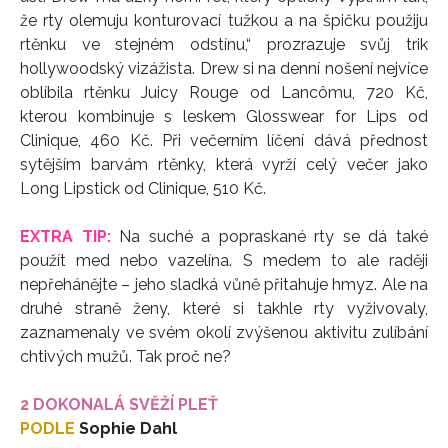
že rty olemuju konturovací tužkou a na špičku použiju
rtěnku ve stejném odstínu,“ prozrazuje svůj trik
hollywoodský vizážista. Drew si na denní nošení nejvíce
oblíbila rtěnku Juicy Rouge od Lancômu, 720 Kč,
kterou kombinuje s leskem Glosswear for Lips od
Clinique, 460 Kč. Při večerním líčení dává přednost
sytějším barvám rtěnky, která vyrží celý večer jako
Long Lipstick od Clinique, 510 Kč.
EXTRA TIP:
Na suché a popraskané rty se dá také
použít med nebo vazelína. S medem to ale raději
nepřehánějte – jeho sladká vůně přitahuje hmyz. Ale na
druhé straně ženy, které si takhle rty vyživovaly,
zaznamenaly ve svém okolí zvýšenou aktivitu zulíbání
chtivých mužů. Tak proč ne?
2 DOKONALÁ SVĚŽÍ PLEŤ
PODLE
Sophie Dahl