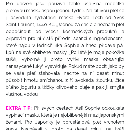
Pro udržení jasu používá tahle úspěšná modelka
pleťovou masku aspoň jednou týdně. Na citlivou pleť se
jí osvědčila hydratační maska Hydra Tech od Yves
Saint Laurent, 1440 Kč. „Jednou za čas ale nechám pleť
odpočinout od všech kosmetických produktů a
připravím pro ni čistě přírodní seanci s ingrediencemi,
které najdu v lednici,“ říká Sophie a hned přidává pár
tipů na své oblíbené masky: ,,Po létě je moje pokožka
sušší, výborně ji proto vyživí maska obsahující
nenasycené tuky,“ vysvětluje. Pokud máte pocit, jako by
se vaše pleť stahovala, nechte na ní deset minut
působit hmotu smíchanou z ½ avokáda, žloutku, lžíce
bílého jogurtu a lžičky olivového oleje a pak ji smyjte
vlažnou vodou.
EXTRA TIP:
Při svých cestách Asií Sophie odkoukala
vypínací masku, která je nejoblíbenější mezi japonskými
ženami. Pro Japonky je porcelánová pleť vrcholem
krásy. Nechávají si proto na deset minut na tváři