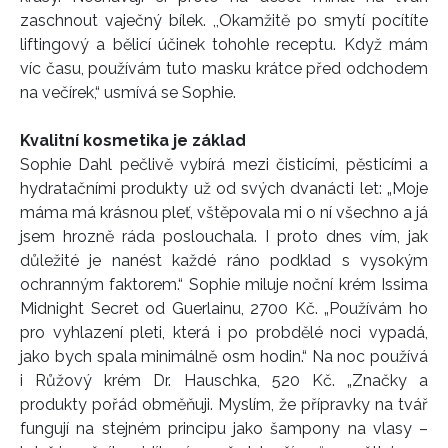
zaschnout vaječný bílek. ,,Okamžitě po smytí pocítíte
liftingový a bělicí účinek tohohle receptu. Když mám
víc času, používám tuto masku krátce před odchodem
na večírek,“ usmívá se Sophie.
Kvalitní kosmetika je základ
Sophie Dahl pečlivě vybírá mezi čisticími, pěsticími a
hydratačními produkty už od svých dvanácti let: „Moje
máma má krásnou pleť, vštěpovala mi o ní všechno a já
jsem hrozně ráda poslouchala. I proto dnes vím, jak
důležité je nanést každé ráno podklad s vysokým
ochranným faktorem.“ Sophie miluje noční krém Issima
Midnight Secret od Guerlainu, 2700 Kč. „Používám ho
pro vyhlazení pleti, která i po probdělé noci vypadá,
jako bych spala minimálně osm hodin.“ Na noc po­užívá
i Růžový krém Dr. Hauschka, 520 Kč. „Značky a
produkty pořád obměňuji. Myslím, že přípravky na tvář
fungují na stejném principu jako šampony na vlasy –