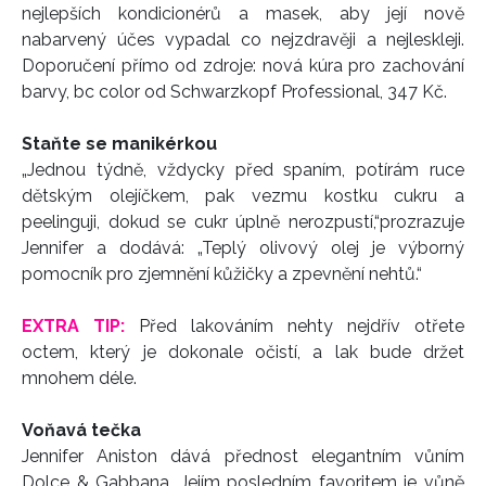
nejlepších kondicionérů a masek, aby její nově
nabarvený účes vypadal co nejzdravěji a nejleskleji.
Doporučení přímo od zdroje: nová kúra pro zachování
barvy, bc color od Schwarzkopf Professional, 347 Kč.
Staňte se manikérkou
„Jednou týdně, vždycky před spaním, potírám ruce
dětským olejíčkem, pak vezmu kostku cukru a
peelinguji, dokud se cukr úplně nerozpustí,“prozrazuje
Jennifer a dodává: „Teplý olivový olej je výborný
pomocník pro zjemnění kůžičky a zpevnění nehtů.“
EXTRA TIP:
Před lakováním nehty nejdřív otřete
octem, který je dokonale očistí, a lak bude držet
mnohem déle.
Voňavá tečka
Jennifer Aniston dává přednost elegantním vůním
Dolce & Gabbana. Jejím posledním favoritem je vůně