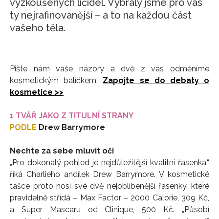
vyzkoušených líčidel. Vybraly jsme pro vás
ty nejrafinovanější – a to na každou část
HOME
vašeho těla.
Pište nám vaše názory a dvě z vás odměníme
kosmetickým balíčkem.
Zapojte se do debaty o
kosmetice >>
1 TVÁŘ JAKO Z TITULNÍ STRANY
PODLE
Drew Barrymore
Nechte za sebe mluvit oči
„Pro dokonalý pohled je nejdůležitější kvalitní řasenka,“
říká Charlieho andílek Drew Barrymore. V kosmetické
tašce proto nosí své dvě nejoblíbenější řasenky, které
pravidelně střídá – Max Factor – 2000 Calorie, 309 Kč,
a Super Mascaru od Clinique, 500 Kč. „Působí