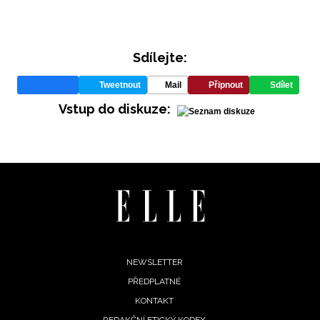
Sdílejte:
Tweetnout
Mail
Připnout
Sdílet
Vstup do diskuze:
INFORMACE
REDAKCE
Footer
NEWSLETTER
PŘEDPLATNÉ
menu
KONTAKT
REDAKČNÍ ETICKÝ KODEX