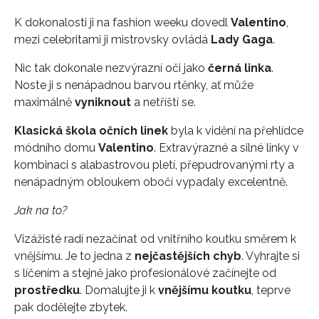
K dokonalosti ji na fashion weeku dovedl
Valentino
,
mezi celebritami ji mistrovsky ovládá
Lady Gaga
.
Nic tak dokonale nezvýrazní oči jako
černá linka
.
Noste ji s nenápadnou barvou rtěnky, ať může
maximálně
vyniknout
a netříští se.
Klasická škola očních linek
byla k vidění na přehlídce
módního domu
Valentino
. Extravýrazné a silné linky v
kombinaci s alabastrovou pletí, přepudrovanými rty a
nenápadným obloukem obočí vypadaly excelentně.
Jak na to?
Vizážisté radí nezačínat od vnitřního koutku směrem k
vnějšímu. Je to jedna z
nejčastějších chyb
. Vyhrajte si
s líčením a stejně jako profesionálové začínejte od
prostředku
. Domalujte ji k
vnějšímu koutku
, teprve
pak dodělejte zbytek.