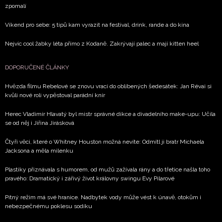
zpomalí
Víkend pro sebe: 5 tipů kam vyrazit na festival, drink, rande a do kina
Nejvíc cool žabky léta přímo z Kodaně. Zakrývají palec a mají kitten heel
DOPORUČENÉ ČLÁNKY
Hvězda filmu Rebelové se znovu vrací do oblíbených šedesátek: Jan Révai si
kvůli nové roli vypěstoval parádní knír
Herec Vladimír Hlavatý byl mistr správné dikce a divadelního make-upu: Učila
se od něj i Jiřina Jirásková
Čtyři věci, které o Whitney Houston možná nevíte: Odmítl ji bratr Michaela
Jacksona a měla milenku
Plastiky přiznávala s humorem, od mužů zažívala rány a do třetice našla toho
pravého: Dramatický i zářivý život královny swingu Evy Pilarové
Pitný režim má své hranice. Nadbytek vody může vést k únavě, otokům i
nebezpečnému poklesu sodíku