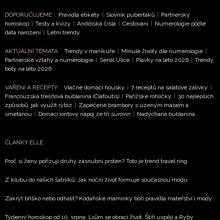
DOPORUČUJEME
Pravidla etikety
|
Slovník puberťáků
|
Partnerský
horoskop
|
Testy a kvízy
|
Andělská čísla
|
Cestování
|
Numerologie podle
data narození
|
Letní trendy
NEWSLETTER
AKTUÁLNÍ TÉMATA
Trendy v manikúře
|
Minulé životy dle numerologie
|
Partnerské vztahy a numerologie
|
Seriál Ulice
|
Plavky na léto 2026
|
Trendy
boty na léto 2026
ODESLAT
VAŘENÍ A RECEPTY
Vláčné domácí housky
|
7 receptů na salátové zálivky
|
Přihlášením k newsletteru souhlasíte s
Obchodními
Francouzská třešňová bublanina (Clafoutis)
|
Pařížské rohlíčky
|
30 nejlepších
způsobů, jak využít rybíz
|
Zapečené brambory s uzeným masem a
podmínkami společnosti BurdaMedia Extra s.r.o.
a
smetanou
|
Domácí iontový nápoj ze tří surovin
|
Nadýchaná bublanina
potvrzujete, že jste se seznámili se
Zásadami
ochrany soukromí
- BurdaMedia Extra s.r.o. bude s
ČLÁNKY ELLE
Vašimi údaji pracovat zejména k organizaci a
vyhodnocení akce a zasílání novinek.
Proč si ženy pořizují druhý zásnubní prsten? Toto je trend travel ring
Chcete navíc dostávat i další zajímavé a exkluzivní
Z klubu do našich šatníků: Jak noční život formuje současnou módu
informace od našich partnerů? Pokud souhlasíte se
zpracováním údajů k tomuto účelu podle
Zásad ochrany
Zakrýt bříško nebo odhalit? Kodaňské maminky boří pravidla mateřství i módy
soukromí BurdaMedia Extra s.r.o.
, zaškrtněte toto pole.
Týdenní horoskop od 10. srpna: Lvům se obrací život, Štíři uspějí a Ryby