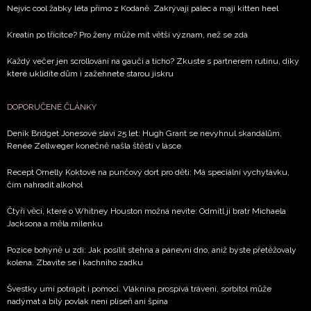
Nejvíc cool žabky léta přímo z Kodaně. Zakrývají palec a mají kitten heel
Kreatin po třicítce? Pro ženy může mít větší význam, než se zdá
Každý večer jen scrollování na gauči a ticho? Zkuste s partnerem rutinu, díky
které uklidíte dům i zažehnete starou jiskru
DOPORUČENÉ ČLÁNKY
Deník Bridget Jonesové slaví 25 let: Hugh Grant se nevyhnul skandálům,
Renée Zellweger konečně našla štěstí v lásce
Recept Ornelly Koktové na punčový dort pro děti: Má speciální vychytávku,
čím nahradit alkohol
Čtyři věci, které o Whitney Houston možná nevíte: Odmítl ji bratr Michaela
Jacksona a měla milenku
Pozice bohyně u zdi: Jak posílit stehna a pánevní dno, aniž byste přetěžovaly
kolena. Zbavíte se i kachního zadku
Švestky umí potrápit i pomoci. Vláknina prospívá trávení, sorbitol může
nadýmat a bílý povlak není plíseň ani špína