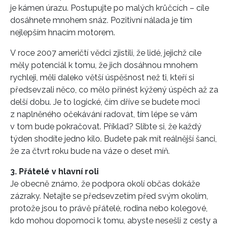
je kámen úrazu. Postupujte po malých krůčcích – cíle
dosáhnete mnohem snáz. Pozitivní nálada je tím
nejlepším hnacím motorem.
V roce 2007 američtí vědci zjistili, že lidé, jejichž cíle
měly potenciál k tomu, že jich dosáhnou mnohem
rychleji, měli daleko větší úspěšnost než ti, kteří si
předsevzali něco, co mělo přinést kýžený úspěch až za
delší dobu. Je to logické, čím dříve se budete moci
z naplněného očekávání radovat, tím lépe se vám
v tom bude pokračovat. Příklad? Slibte si, že každý
týden shodíte jedno kilo. Budete pak mít reálnější šanci,
že za čtvrt roku bude na váze o deset míň.
3. Přátelé v hlavní roli
Je obecně známo, že podpora okolí občas dokáže
zázraky. Netajte se předsevzetím před svým okolím,
protože jsou to právě přátelé, rodina nebo kolegové,
kdo mohou dopomoci k tomu, abyste nesešli z cesty a