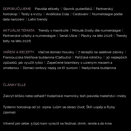
NEWSLETTER
DOPORUČUJEME
Pravidla etikety
|
Slovník puberťáků
|
Partnerský
ODESLAT
horoskop
|
Testy a kvízy
|
Andělská čísla
|
Cestování
|
Numerologie podle
data narození
|
Letní trendy
Přihlášením k newsletteru souhlasíte s
Obchodními
AKTUÁLNÍ TÉMATA
Trendy v manikúře
|
Minulé životy dle numerologie
|
podmínkami společnosti BurdaMedia Extra s.r.o.
a
Partnerské vztahy a numerologie
|
Seriál Ulice
|
Plavky na léto 2026
|
Trendy
boty na léto 2026
potvrzujete, že jste se seznámili se
Zásadami
ochrany soukromí
- BurdaMedia Extra s.r.o. bude s
VAŘENÍ A RECEPTY
Vláčné domácí housky
|
7 receptů na salátové zálivky
|
Vašimi údaji pracovat zejména k organizaci a
Francouzská třešňová bublanina (Clafoutis)
|
Pařížské rohlíčky
|
30 nejlepších
způsobů, jak využít rybíz
|
Zapečené brambory s uzeným masem a
vyhodnocení akce a zasílání novinek.
smetanou
|
Domácí iontový nápoj ze tří surovin
|
Nadýchaná bublanina
Chcete navíc dostávat i další zajímavé a exkluzivní
informace od našich partnerů? Pokud souhlasíte se
ČLÁNKY ELLE
zpracováním údajů k tomuto účelu podle
Zásad ochrany
soukromí BurdaMedia Extra s.r.o.
, zaškrtněte toto pole.
Zakrýt bříško nebo odhalit? Kodaňské maminky boří pravidla mateřství i módy
Týdenní horoskop od 10. srpna: Lvům se obrací život, Štíři uspějí a Ryby
zpomalí
Víkend pro sebe: 5 tipů kam vyrazit na festival, drink, rande a do kina