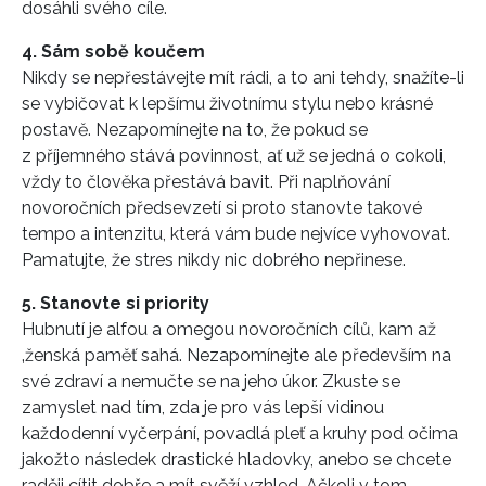
dosáhli svého cíle.
4. Sám sobě koučem
Nikdy se nepřestávejte mít rádi, a to ani tehdy, snažíte-li
se vybičovat k lepšímu životnímu stylu nebo krásné
postavě. Nezapomínejte na to, že pokud se
z příjemného stává povinnost, ať už se jedná o cokoli,
vždy to člověka přestává bavit. Při naplňování
novoročních předsevzetí si proto stanovte takové
tempo a intenzitu, která vám bude nejvíce vyhovovat.
Pamatujte, že stres nikdy nic dobrého nepřinese.
5. Stanovte si priority
Hubnutí je alfou a omegou novoročních cílů, kam až
‚ženská paměť sahá. Nezapomínejte ale především na
své zdraví a nemučte se na jeho úkor. Zkuste se
zamyslet nad tím, zda je pro vás lepší vidinou
každodenní vyčerpání, povadlá pleť a kruhy pod očima
jakožto následek drastické hladovky, anebo se chcete
raději cítit dobře a mít svěží vzhled. Ačkoli v tom