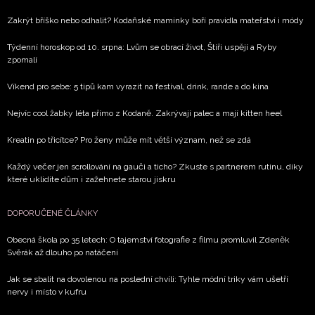
Zakrýt bříško nebo odhalit? Kodaňské maminky boří pravidla mateřství i módy
Týdenní horoskop od 10. srpna: Lvům se obrací život, Štíři uspějí a Ryby
zpomalí
Víkend pro sebe: 5 tipů kam vyrazit na festival, drink, rande a do kina
Nejvíc cool žabky léta přímo z Kodaně. Zakrývají palec a mají kitten heel
Kreatin po třicítce? Pro ženy může mít větší význam, než se zdá
Každý večer jen scrollování na gauči a ticho? Zkuste s partnerem rutinu, díky
které uklidíte dům i zažehnete starou jiskru
DOPORUČENÉ ČLÁNKY
Obecná škola po 35 letech: O tajemství fotografie z filmu promluvil Zdeněk
Svěrák až dlouho po natáčení
Jak se sbalit na dovolenou na poslední chvíli: Tyhle módní triky vám ušetří
nervy i místo v kufru