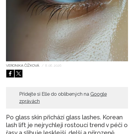
HOME
VERONIKA ČÍŽKOVÁ
/
8. 06. 2026
Přidejte si Elle do oblíbených na
Google
zprávách
Po glass skin přichází glass lashes. Korean
lash lift je nejrychleji rostoucí trend v péči o
řasy a slibuje lesklejší, delší a přirozeně