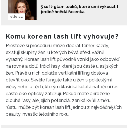
5 soft-glam looků, které umí vykouzlit
INFORMACE
jedině hnědá řasenka
elle.cz
REDAKCE
Komu korean lash lift vyhovuje?
Přestože si proceduru může dopřát téměř každý,
existují skupiny žen, u kterých bývá efekt vážně
výrazný. Korean lash lift původně vznikl jako odpověď
na rovné a dolů trčící řasy, které jsou časté u asijských
žen. Právě u nich dokáže vertikální lifting doslova
otevřít oko. Skvěle funguje také u žen s pokleslými
víčky nebo u těch, kterým klasická kulatá natočení řas
často oko opticky zatěžují. Pokud máte přirozeně
dlouhé řasy, ale jejich potenciál zaniká kvůli směru
růstu, může být korean lash lift jednou z nejvděčnějších
beauty investic letošního roku.