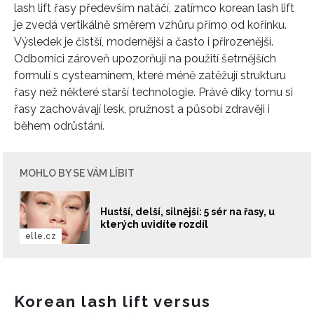
lash lift řasy především natáčí, zatímco korean lash lift
je zvedá vertikálně směrem vzhůru přímo od kořínku.
Výsledek je čistší, modernější a často i přirozenější.
Odborníci zároveň upozorňují na použití šetrnějších
formulí s cysteaminem, které méně zatěžují strukturu
řasy než některé starší technologie. Právě díky tomu si
řasy zachovávají lesk, pružnost a působí zdravěji i
během odrůstání.
MOHLO BY SE VÁM LÍBIT
Hustší, delší, silnější: 5 sér na řasy, u
kterých uvidíte rozdíl
elle.cz
Korean lash lift versus