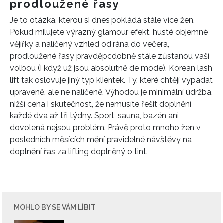
prodloužené řasy
Je to otázka, kterou si dnes pokládá stále více žen.
Pokud milujete výrazný glamour efekt, husté objemné
vějířky a nalíčený vzhled od rána do večera,
prodloužené řasy pravděpodobně stále zůstanou vaší
volbou (i když už jsou absolutně de mode). Korean lash
lift tak oslovuje jiný typ klientek. Ty, které chtějí vypadat
upraveně, ale ne nalíčeně. Výhodou je minimální údržba,
nižší cena i skutečnost, že nemusíte řešit doplnění
každé dva až tři týdny. Sport, sauna, bazén ani
dovolená nejsou problém. Právě proto mnoho žen v
posledních měsících mění pravidelné návštěvy na
doplnění řas za lifting doplněný o tint.
MOHLO BY SE VÁM LÍBIT