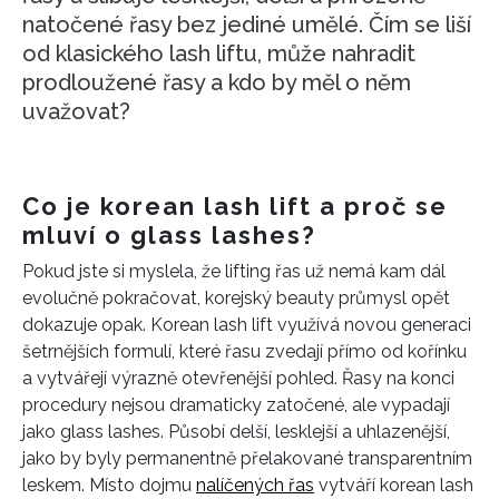
natočené řasy bez jediné umělé. Čím se liší
od klasického lash liftu, může nahradit
prodloužené řasy a kdo by měl o něm
uvažovat?
Co je korean lash lift a proč se
mluví o glass lashes?
Pokud jste si myslela, že lifting řas už nemá kam dál
evolučně pokračovat, korejský beauty průmysl opět
dokazuje opak. Korean lash lift využívá novou generaci
šetrnějších formulí, které řasu zvedají přímo od kořínku
a vytvářejí výrazně otevřenější pohled. Řasy na konci
procedury nejsou dramaticky zatočené, ale vypadají
jako glass lashes. Působí delší, lesklejší a uhlazenější,
jako by byly permanentně přelakované transparentním
leskem. Místo dojmu
nalíčených řas
vytváří korean lash