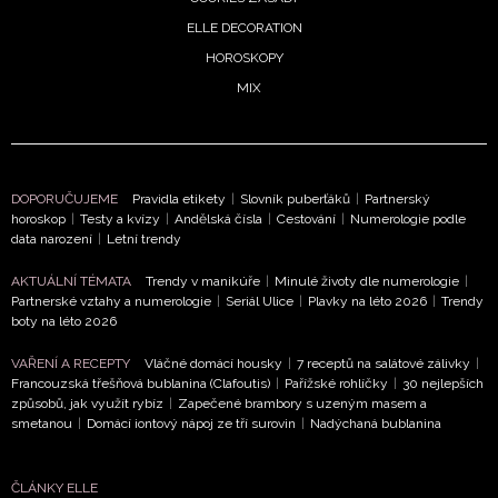
ELLE DECORATION
HOROSKOPY
MIX
DOPORUČUJEME
Pravidla etikety
|
Slovník puberťáků
|
Partnerský
horoskop
|
Testy a kvízy
|
Andělská čísla
|
Cestování
|
Numerologie podle
data narození
|
Letní trendy
AKTUÁLNÍ TÉMATA
Trendy v manikúře
|
Minulé životy dle numerologie
|
Partnerské vztahy a numerologie
|
Seriál Ulice
|
Plavky na léto 2026
|
Trendy
boty na léto 2026
VAŘENÍ A RECEPTY
Vláčné domácí housky
|
7 receptů na salátové zálivky
|
Francouzská třešňová bublanina (Clafoutis)
|
Pařížské rohlíčky
|
30 nejlepších
způsobů, jak využít rybíz
|
Zapečené brambory s uzeným masem a
smetanou
|
Domácí iontový nápoj ze tří surovin
|
Nadýchaná bublanina
ČLÁNKY ELLE