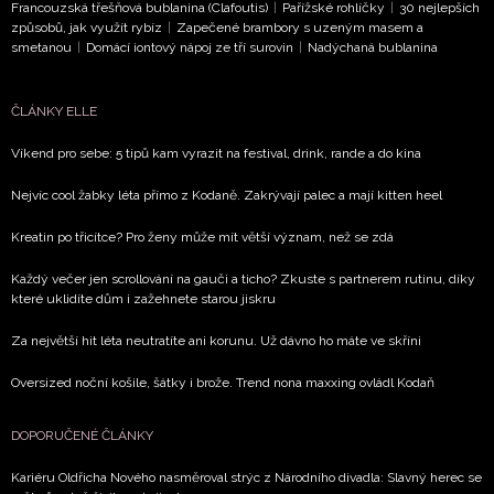
Francouzská třešňová bublanina (Clafoutis)
|
Pařížské rohlíčky
|
30 nejlepších
způsobů, jak využít rybíz
|
Zapečené brambory s uzeným masem a
smetanou
|
Domácí iontový nápoj ze tří surovin
|
Nadýchaná bublanina
ČLÁNKY ELLE
Víkend pro sebe: 5 tipů kam vyrazit na festival, drink, rande a do kina
Nejvíc cool žabky léta přímo z Kodaně. Zakrývají palec a mají kitten heel
Kreatin po třicítce? Pro ženy může mít větší význam, než se zdá
Každý večer jen scrollování na gauči a ticho? Zkuste s partnerem rutinu, díky
které uklidíte dům i zažehnete starou jiskru
Za největší hit léta neutratíte ani korunu. Už dávno ho máte ve skříni
Oversized noční košile, šátky i brože. Trend nona maxxing ovládl Kodaň
DOPORUČENÉ ČLÁNKY
Kariéru Oldřicha Nového nasměroval strýc z Národního divadla: Slavný herec se