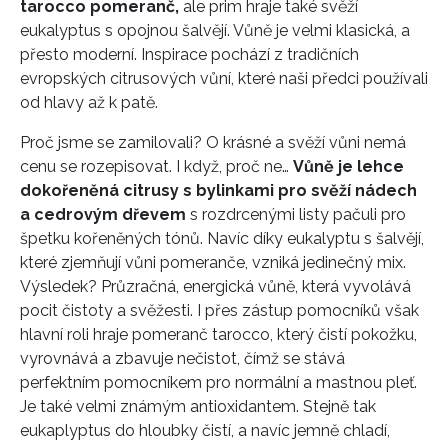
tarocco pomeranč,
ale prim hraje také svěží
eukalyptus s opojnou šalvějí. Vůně je velmi klasická, a
přesto moderní. Inspirace pochází z tradičních
evropských citrusových vůní, které naši předci používali
od hlavy až k patě.
Proč jsme se zamilovali? O krásné a svěží vůni nemá
cenu se rozepisovat. I když, proč ne…
Vůně je lehce
dokořeněná citrusy s bylinkami pro svěží nádech
a cedrovým dřevem
s rozdrcenými listy pačuli pro
špetku kořeněných tónů. Navíc díky eukalyptu s šalvějí,
které zjemňují vůni pomeranče, vzniká jedinečný mix.
Výsledek? Průzračná, energická vůně, která vyvolává
pocit čistoty a svěžesti. I přes zástup pomocníků však
hlavní roli hraje pomeranč tarocco, který čistí pokožku,
vyrovnává a zbavuje nečistot, čímž se stává
perfektním pomocníkem pro normální a mastnou pleť.
Je také velmi známým antioxidantem. Stejně tak
eukaplyptus do hloubky čistí, a navíc jemně chladí,