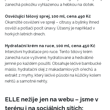
zanechá pokožku vyhlazenou a hebkou na dotek.
Osvěžující tělový sprej, 100 ml, cena 490 Kč
Okamžité osvěžení ve spreji – citrusy a bylinky ihned
osvěží a potlačí pocit únavy. Úžasný je například v
horkých letních dnech.
Hydratační krém na ruce, 100 ml, cena 450 Kč
Intenzivní hydratace pro ruce. Tento tělový krém
zanechá ruce vyživené, hydratované a hedvábně
jemné po každém použití. Obsahuje léčivé bambucké
máslo, hydratační olej z makadamiových ořechů a
INFORMACE
extrakt z myrhy, který léčivě působí na kůžičky kolem
nehtů a samotné nehty.
REDAKCE
ELLE nežije jen na webu – jsme v
terénu i na sociálních sítích: