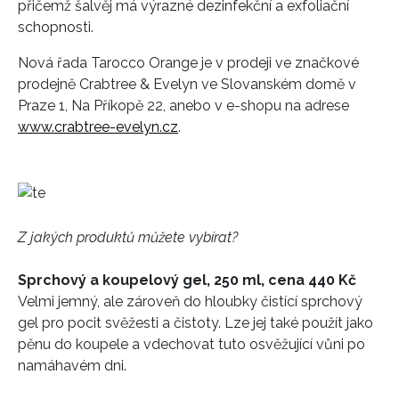
přičemž šalvěj má výrazné dezinfekční a exfoliační
schopnosti.
Nová řada Tarocco Orange je v prodeji ve značkové
prodejně Crabtree & Evelyn ve Slovanském domě v
Praze 1, Na Příkopě 22, anebo v e-shopu na adrese
www.crabtree-evelyn.cz
.
Z jakých produktů můžete vybírat?
Sprchový a koupelový gel, 250 ml, cena 440 Kč
Velmi jemný, ale zároveň do hloubky čistící sprchový
gel pro pocit svěžesti a čistoty. Lze jej také použít jako
pěnu do koupele a vdechovat tuto osvěžující vůni po
namáhavém dni.