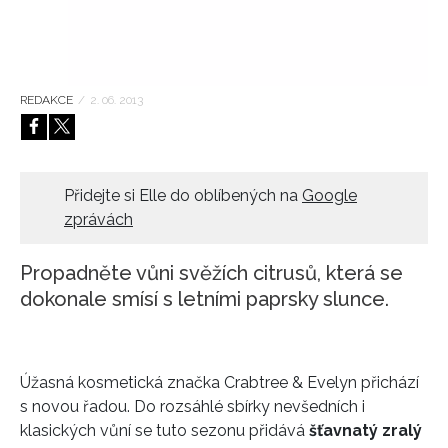
HOME
REDAKCE
/
2. 06. 2013
Přidejte si Elle do oblíbených na
Google
zprávách
Propadněte vůni svěžích citrusů, která se
dokonale smísí s letními paprsky slunce.
Úžasná kosmetická značka Crabtree & Evelyn přichází
s novou řadou. Do rozsáhlé sbírky nevšedních i
klasických vůní se tuto sezonu přidává
šťavnatý zralý