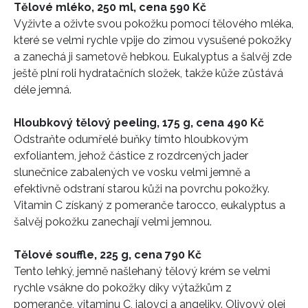
Tělové mléko, 250 ml, cena 590 Kč
Vyživte a oživte svou pokožku pomocí tělového mléka,
které se velmi rychle vpije do zimou vysušené pokožky
a zanechá ji sametově hebkou. Eukalyptus a šalvěj zde
ještě plní roli hydratačních složek, takže kůže zůstává
déle jemná.
Hloubkový tělový peeling, 175 g, cena 490 Kč
Odstraňte odumřelé buňky tímto hloubkovým
exfoliantem, jehož částice z rozdrcených jader
slunečnice zabalených ve vosku velmi jemně a
efektivně odstraní starou kůži na povrchu pokožky.
Vitamin C získaný z pomeranče tarocco, eukalyptus a
šalvěj pokožku zanechají velmi jemnou.
Tělové souffle, 225 g, cena 790 Kč
Tento lehký, jemně našlehaný tělový krém se velmi
rychle vsákne do pokožky díky výtažkům z
pomeranče, vitaminu C, jalovci a angeliky. Olivový olej