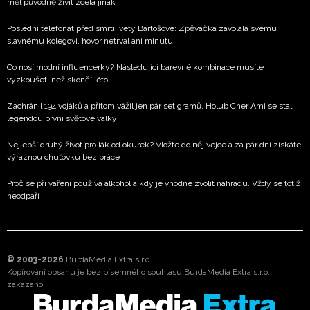
měl původně živit zcela jinak
Poslední telefonát před smrtí Ivety Bartošové: Zpěvačka zavolala svému
slavnému kolegovi, hovor netrval ani minutu
Co nosí módní influencerky? Následující barevné kombinace musíte
vyzkoušet, než skončí léto
Zachránil 194 vojáků a přitom vážil jen pár set gramů. Holub Cher Ami se stal
legendou první světové války
Nejlepší druhý život pro lák od okurek? Vložte do něj vejce a za pár dní získáte
výraznou chuťovku bez práce
Proč se při vaření používá alkohol a kdy je vhodné zvolit náhradu. Vždy se totiž
neodpaří
© 2003-2026
BurdaMedia Extra s.r.o.
Kopírování obsahu je bez písemného souhlasu BurdaMedia Extra s.r.o.
zakázáno