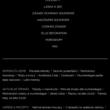
LÁSKA A SEX
ZÁSADY OCHRANY SOUKROMÍ
NEWSLETTER
NASTAVENÍ SOUKROMÍ
COOKIES ZÁSADY
ODESLAT
ELLE DECORATION
HOROSKOPY
Přihlášením k newsletteru souhlasíte s
Obchodními
MIX
podmínkami společnosti BurdaMedia Extra s.r.o.
a
potvrzujete, že jste se seznámili se
Zásadami
ochrany soukromí
- BurdaMedia Extra s.r.o. bude s
Vašimi údaji pracovat zejména k organizaci a
vyhodnocení akce a zasílání novinek.
DOPORUČUJEME
Pravidla etikety
|
Slovník puberťáků
|
Partnerský
horoskop
|
Testy a kvízy
|
Andělská čísla
|
Cestování
|
Numerologie podle
data narození
|
Letní trendy
Chcete navíc dostávat i další zajímavé a exkluzivní
informace od našich partnerů? Pokud souhlasíte se
AKTUÁLNÍ TÉMATA
Trendy v manikúře
|
Minulé životy dle numerologie
|
zpracováním údajů k tomuto účelu podle
Zásad ochrany
Partnerské vztahy a numerologie
|
Seriál Ulice
|
Plavky na léto 2026
|
Trendy
soukromí BurdaMedia Extra s.r.o.
, zaškrtněte toto pole.
boty na léto 2026
VAŘENÍ A RECEPTY
Vláčné domácí housky
|
7 receptů na salátové zálivky
|