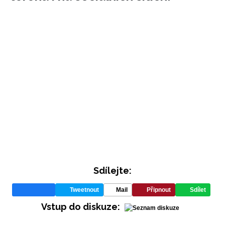
Sdílejte:
Tweetnout
Mail
Připnout
Sdílet
Vstup do diskuze: