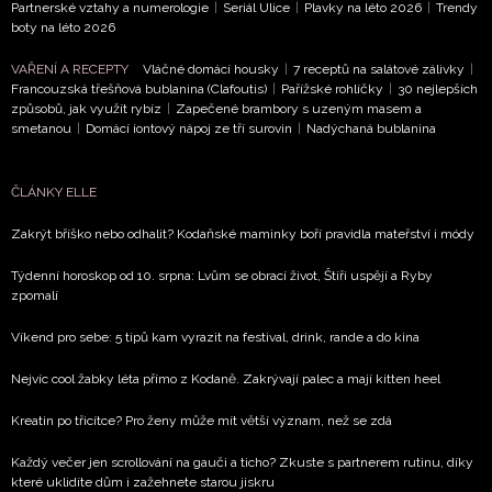
Partnerské vztahy a numerologie
|
Seriál Ulice
|
Plavky na léto 2026
|
Trendy
NEWSLETTER
boty na léto 2026
VAŘENÍ A RECEPTY
Vláčné domácí housky
|
7 receptů na salátové zálivky
|
ODESLAT
Francouzská třešňová bublanina (Clafoutis)
|
Pařížské rohlíčky
|
30 nejlepších
způsobů, jak využít rybíz
|
Zapečené brambory s uzeným masem a
smetanou
|
Domácí iontový nápoj ze tří surovin
|
Nadýchaná bublanina
Přihlášením k newsletteru souhlasíte s
Obchodními
podmínkami společnosti BurdaMedia Extra s.r.o.
a
potvrzujete, že jste se seznámili se
Zásadami
ČLÁNKY ELLE
ochrany soukromí
- BurdaMedia Extra s.r.o. bude s
Zakrýt bříško nebo odhalit? Kodaňské maminky boří pravidla mateřství i módy
Vašimi údaji pracovat zejména k organizaci a
vyhodnocení akce a zasílání novinek.
Týdenní horoskop od 10. srpna: Lvům se obrací život, Štíři uspějí a Ryby
zpomalí
Chcete navíc dostávat i další zajímavé a exkluzivní
informace od našich partnerů? Pokud souhlasíte se
Víkend pro sebe: 5 tipů kam vyrazit na festival, drink, rande a do kina
zpracováním údajů k tomuto účelu podle
Zásad ochrany
Nejvíc cool žabky léta přímo z Kodaně. Zakrývají palec a mají kitten heel
soukromí BurdaMedia Extra s.r.o.
, zaškrtněte toto pole.
Kreatin po třicítce? Pro ženy může mít větší význam, než se zdá
Každý večer jen scrollování na gauči a ticho? Zkuste s partnerem rutinu, díky
které uklidíte dům i zažehnete starou jiskru