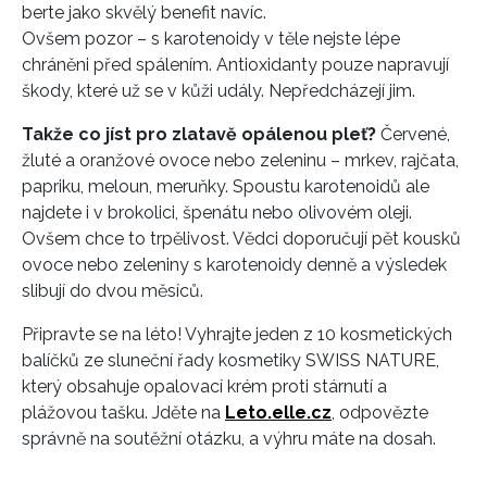
berte jako skvělý benefit navíc.
Ovšem pozor – s karotenoidy v těle nejste lépe
chráněni před spálením. Antioxidanty pouze napravují
škody, které už se v kůži udály. Nepředcházejí jim.
Takže co jíst pro zlatavě opálenou pleť?
Červené,
žluté a oranžové ovoce nebo zeleninu – mrkev, rajčata,
papriku, meloun, meruňky. Spoustu karotenoidů ale
najdete i v brokolici, špenátu nebo olivovém oleji.
Ovšem chce to trpělivost. Vědci doporučují pět kousků
ovoce nebo zeleniny s karotenoidy denně a výsledek
slibují do dvou měsíců.
Připravte se na léto! Vyhrajte jeden z 10 kosmetických
balíčků ze sluneční řady kosmetiky SWISS NATURE,
který obsahuje opalovací krém proti stárnutí a
plážovou tašku. Jděte na
Leto.elle.cz
, odpovězte
správně na soutěžní otázku, a výhru máte na dosah.