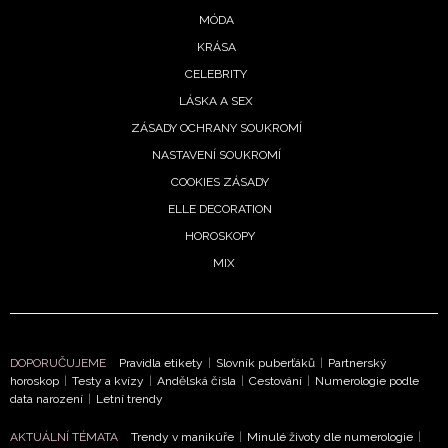
MÓDA
KRÁSA
CELEBRITY
LÁSKA A SEX
ZÁSADY OCHRANY SOUKROMÍ
NASTAVENÍ SOUKROMÍ
COOKIES ZÁSADY
ELLE DECORATION
HOROSKOPY
MIX
DOPORUČUJEME
Pravidla etikety
|
Slovník puberťáků
|
Partnerský
horoskop
|
Testy a kvízy
|
Andělská čísla
|
Cestování
|
Numerologie podle
data narození
|
Letní trendy
AKTUÁLNÍ TÉMATA
Trendy v manikúře
|
Minulé životy dle numerologie
|