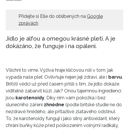
HOME
Přidejte si Elle do oblíbených na
Google
zprávách
Jídlo je alfou a omegou krásné pleti. A je
dokázáno, že funguje i na opálení.
Všichni to víme. Výživa hraje klíčovou roli v tom, jak
vypadá naše pleť. Ovlivňuje nejen její zdraví, ale i
barvu
.
Britští vědci už před časem přišli s tím, že jídlo dokáže
viditelně zabarvit kůži. Jak? Onou tajemnou ingrediencí
jsou
karotenoidy
. Díky nim vám pokožka i bez
slunečního záření
zhnědne
(podle britské studie ne do
nezdravě hnědého, ale přitažlivě zlatavého odstínu).
To, že karotenoidy fungují i jako silný antioxidant, který
chrání buňky kůže před poškozením volnými radikály,