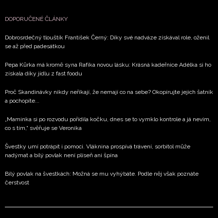
DOPORUČENÉ ČLÁNKY
Dobrosrdečný tlouštík František Černý: Díky své nadváze získával role, oženil
se až před padesátkou
Pepa Kůrka má kromě syna Rafíka novou lásku: Krásná kadeřnice Adélka si ho
získala díky jídlu z fast foodu
Proč Skandinávky nikdy neříkají, že nemají co na sebe? Okopírujte jejich šatník
a pochopíte...
„Maminka si po rozvodu pořídila kočku, dnes se to vymklo kontrole a já nevím,
co s tím,“ svěřuje se Veronika
Švestky umí potrápit i pomoci. Vláknina prospívá trávení, sorbitol může
nadýmat a bílý povlak není plíseň ani špína
Bílý povlak na švestkách: Možná se mu vyhýbáte. Podle něj však poznáte
čerstvost