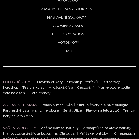
LÁSKA A SEX
ZÁSADY OCHRANY SOUKROMÍ
NASTAVENÍ SOUKROMÍ
COOKIES ZÁSADY
ELLE DECORATION
HOROSKOPY
MIX
DOPORUČUJEME
Pravidla etikety
|
Slovník puberťáků
|
Partnerský
NEWSLETTER
horoskop
|
Testy a kvízy
|
Andělská čísla
|
Cestování
|
Numerologie podle
data narození
|
Letní trendy
ODESLAT
AKTUÁLNÍ TÉMATA
Trendy v manikúře
|
Minulé životy dle numerologie
|
Partnerské vztahy a numerologie
|
Seriál Ulice
|
Plavky na léto 2026
|
Trendy
Přihlášením k newsletteru souhlasíte s
Obchodními
boty na léto 2026
podmínkami společnosti BurdaMedia Extra s.r.o.
a
VAŘENÍ A RECEPTY
Vláčné domácí housky
|
7 receptů na salátové zálivky
|
potvrzujete, že jste se seznámili se
Zásadami
Francouzská třešňová bublanina (Clafoutis)
|
Pařížské rohlíčky
|
30 nejlepších
ochrany soukromí
- BurdaMedia Extra s.r.o. bude s