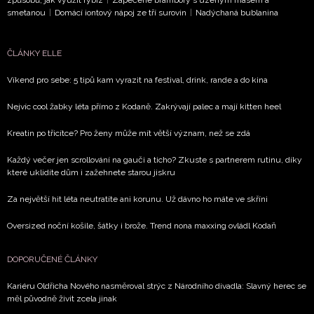
způsobů, jak využít rybíz
|
Zapečené brambory s uzeným masem a
smetanou
|
Domácí iontový nápoj ze tří surovin
|
Nadýchaná bublanina
Vašimi údaji pracovat zejména k organizaci a
vyhodnocení akce a zasílání novinek.
ČLÁNKY ELLE
Chcete navíc dostávat i další zajímavé a exkluzivní
informace od našich partnerů? Pokud souhlasíte se
Víkend pro sebe: 5 tipů kam vyrazit na festival, drink, rande a do kina
zpracováním údajů k tomuto účelu podle
Zásad ochrany
soukromí BurdaMedia Extra s.r.o.
, zaškrtněte toto pole.
Nejvíc cool žabky léta přímo z Kodaně. Zakrývají palec a mají kitten heel
Kreatin po třicítce? Pro ženy může mít větší význam, než se zdá
Každý večer jen scrollování na gauči a ticho? Zkuste s partnerem rutinu, díky
které uklidíte dům i zažehnete starou jiskru
Za největší hit léta neutratíte ani korunu. Už dávno ho máte ve skříni
Oversized noční košile, šátky i brože. Trend nona maxxing ovládl Kodaň
DOPORUČENÉ ČLÁNKY
Kariéru Oldřicha Nového nasměroval strýc z Národního divadla: Slavný herec se
měl původně živit zcela jinak