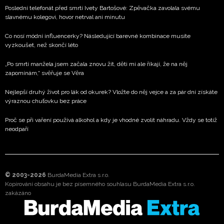
Poslední telefonát před smrtí Ivety Bartošové: Zpěvačka zavolala svému
slavnému kolegovi, hovor netrval ani minutu
Co nosí módní influencerky? Následující barevné kombinace musíte
vyzkoušet, než skončí léto
„Po smrti manžela jsem začala znovu žít, děti mi ale říkají, že na něj
zapomínám,“ svěřuje se Věra
Nejlepší druhý život pro lák od okurek? Vložte do něj vejce a za pár dní získáte
výraznou chuťovku bez práce
Proč se při vaření používá alkohol a kdy je vhodné zvolit náhradu. Vždy se totiž
neodpaří
© 2003-2026
BurdaMedia Extra s.r.o.
Kopírování obsahu je bez písemného souhlasu BurdaMedia Extra s.r.o.
zakázáno