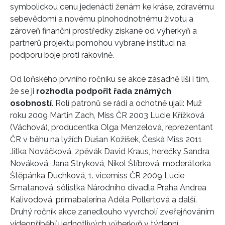
symbolickou cenu jedenácti ženám ke kráse, zdravému
sebevědomí a novému plnohodnotnému životu a
zároveň finanční prostředky získané od výherkyň a
partnerů projektu pomohou vybrané instituci na
podporu boje proti rakovině.
Od loňského prvního ročníku se akce zásadně liší i tím,
že se ji
rozhodla podpořit řada známých
osobností
. Rolí patronů se rádi a ochotně ujali: Muž
roku 2009 Martin Zach, Miss ČR 2003 Lucie Křížková
(Váchová), producentka Olga Menzelová, reprezentant
ČR v běhu na lyžích Dušan Kožíšek, Česká Miss 2011
Jitka Nováčková, zpěvák David Kraus, herečky Sandra
Nováková, Jana Stryková, Nikol Štíbrová, moderátorka
Štěpánka Duchková, 1. vicemiss ČR 2009 Lucie
Smatanová, sólistka Národního divadla Praha Andrea
Kalivodová, primabalerína Adéla Pollertová a další.
Druhý ročník akce zanedlouho vyvrcholí zveřejňováním
videopříběhů jednotlivých výherkyň v týdenní