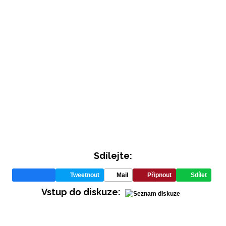
Sdílejte:
Tweetnout
Mail
Připnout
Sdílet
Vstup do diskuze: