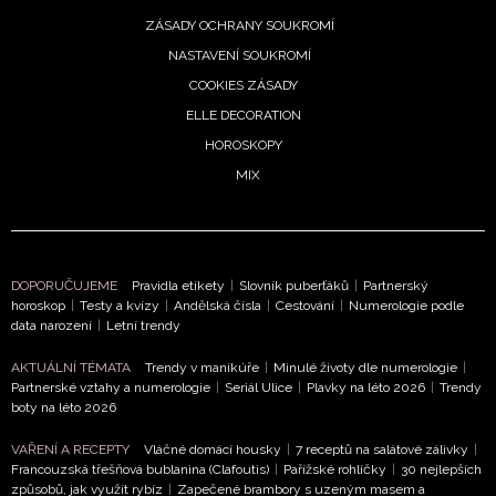
ZÁSADY OCHRANY SOUKROMÍ
NASTAVENÍ SOUKROMÍ
COOKIES ZÁSADY
ELLE DECORATION
HOROSKOPY
MIX
DOPORUČUJEME
Pravidla etikety
|
Slovník puberťáků
|
Partnerský
horoskop
|
Testy a kvízy
|
Andělská čísla
|
Cestování
|
Numerologie podle
data narození
|
Letní trendy
AKTUÁLNÍ TÉMATA
Trendy v manikúře
|
Minulé životy dle numerologie
|
Partnerské vztahy a numerologie
|
Seriál Ulice
|
Plavky na léto 2026
|
Trendy
boty na léto 2026
NEWSLETTER
VAŘENÍ A RECEPTY
Vláčné domácí housky
|
7 receptů na salátové zálivky
|
Francouzská třešňová bublanina (Clafoutis)
|
Pařížské rohlíčky
|
30 nejlepších
ODESLAT
způsobů, jak využít rybíz
|
Zapečené brambory s uzeným masem a