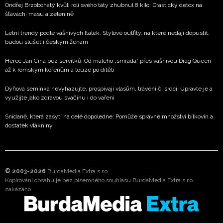
Ondřej Brzobohatý kvůli roli svého táty zhubnul 8 kilo: Drastický detox na
šťávách, masu a zelenině
Letní trendy podle vášnivých Italek. Stylové outfity, na které nedají dopustit,
budou slušet i českým ženám
Herec Jan Cina bez servítků: Od malého „smrada” přes vášnivou Drag Queen
až k romským kořenům a touze po dítěti
Dýňová semínka nevyhazujte, prospívají vlasům, trávení či srdci. Upravte je a
využijte jako zdravou svačinu i do vaření
Snídaně, která zasytí na celé dopoledne: Pomůže správné množství bílkovin a
dostatek vlákniny
© 2003-2026
BurdaMedia Extra s.r.o.
Kopírování obsahu je bez písemného souhlasu BurdaMedia Extra s.r.o.
zakázáno