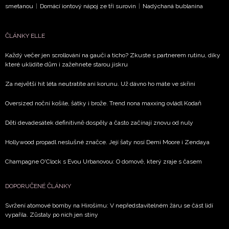
smetanou
|
Domácí iontový nápoj ze tří surovin
|
Nadýchaná bublanina
Přihlášením k newsletteru souhlasíte s
Obchodními
podmínkami společnosti BurdaMedia Extra s.r.o.
a
ČLÁNKY ELLE
potvrzujete, že jste se seznámili se
Zásadami
ochrany soukromí
- BurdaMedia Extra s.r.o. bude s
Každý večer jen scrollování na gauči a ticho? Zkuste s partnerem rutinu, díky
které uklidíte dům i zažehnete starou jiskru
Vašimi údaji pracovat zejména k organizaci a
vyhodnocení akce a zasílání novinek.
Za největší hit léta neutratíte ani korunu. Už dávno ho máte ve skříni
Chcete navíc dostávat i další zajímavé a exkluzivní
Oversized noční košile, šátky i brože. Trend nona maxxing ovládl Kodaň
informace od našich partnerů? Pokud souhlasíte se
zpracováním údajů k tomuto účelu podle
Zásad ochrany
Děti devadesátek definitivně dospěly a často začínají znovu od nuly
soukromí BurdaMedia Extra s.r.o.
, zaškrtněte toto pole.
Hollywood propadl neslušné značce. Její šaty nosí Demi Moore i Zendaya
Champagne O'Clock s Evou Urbanovou: O domově, který zraje s časem
DOPORUČENÉ ČLÁNKY
Svržení atomové bomby na Hirošimu: V nepředstavitelném žáru se část lidí
vypařila. Zůstaly po nich jen stíny