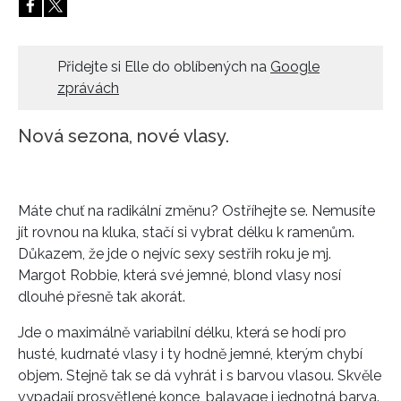
HOME
Přidejte si Elle do oblíbených na
Google
zprávách
Nová sezona, nové vlasy.
Máte chuť na radikální změnu? Ostříhejte se. Nemusíte
jít rovnou na kluka, stačí si vybrat délku k ramenům.
Důkazem, že jde o nejvíc sexy sestřih roku je mj.
Margot Robbie, která své jemné, blond vlasy nosí
dlouhé přesně tak akorát.
Jde o maximálně variabilní délku, která se hodí pro
husté, kudrnaté vlasy i ty hodně jemné, kterým chybí
objem. Stejně tak se dá vyhrát i s barvou vlasou. Skvěle
vypadají prosvětlené konce, balayage i jednotná barva.