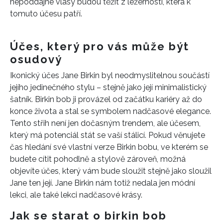
nepoddajné vlasy budou těžit z ležérnosti, která k
tomuto účesu patří.
Účes, který pro vás může být
osudový
Ikonický účes Jane Birkin byl neodmyslitelnou součástí
jejího jedinečného stylu – stejně jako její minimalistický
šatník. Birkin bob ji provázel od začátku kariéry až do
konce života a stal se symbolem nadčasové elegance.
Tento střih není jen dočasným trendem, ale účesem,
který má potenciál stát se vaší stálicí. Pokud věnujete
čas hledání své vlastní verze Birkin bobu, ve kterém se
budete cítit pohodlně a stylově zároveň, možná
objevíte účes, který vám bude sloužit stejně jako sloužil
Jane ten její. Jane Birkin nám totiž nedala jen módní
lekci, ale také lekci nadčasové krásy.
Jak se starat o birkin bob