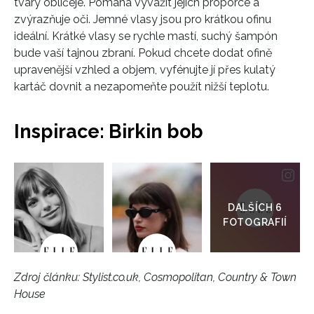
tvary obličeje. Pomáhá vyvážit jejich proporce a
zvýrazňuje oči. Jemné vlasy jsou pro krátkou ofinu
ideální. Krátké vlasy se rychle mastí, suchý šampón
bude vaší tajnou zbraní. Pokud chcete dodat ofině
upravenější vzhled a objem, vyfénujte jí přes kulatý
kartáč dovnit a nezapomeňte použít nižší teplotu.
INFORMACE
Inspirace: Birkin bob
REDAKCE
Přejít
do
galerie
Zdroj článku:
Stylist.co.uk, Cosmopolitan, Country & Town
House