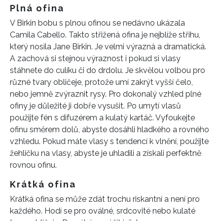
Plná ofina
V Birkin bobu s plnou ofinou se nedávno ukázala
Camila Cabello. Takto střižená ofina je nejblíže střihu,
který nosila Jane Birkin. Je velmi výrazná a dramatická.
A zachová si stejnou výraznost i pokud si vlasy
stáhnete do culíku či do drdolu. Je skvělou volbou pro
různé tvary obličeje, protože umí zakrýt vyšší čelo,
nebo jemně zvýraznit rysy. Pro dokonalý vzhled plné
ofiny je důležité ji dobře vysušit. Po umytí vlasů
použijte fén s difuzérem a kulatý kartáč. Vyfoukejte
ofinu směrem dolů, abyste dosáhli hladkého a rovného
vzhledu. Pokud máte vlasy s tendencí k vlnění, použijte
žehličku na vlasy, abyste je uhladili a získali perfektně
rovnou ofinu.
Krátká ofina
Krátká ofina se může zdát trochu riskantní a není pro
každého. Hodí se pro oválné, srdcovité nebo kulaté