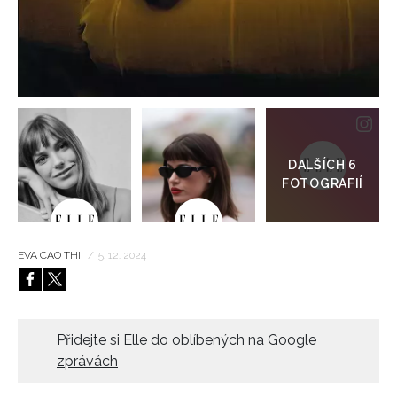
HOME
Přejít
do
galerie
EVA CAO THI
/
5. 12. 2024
Přidejte si Elle do oblíbených na
Google
zprávách