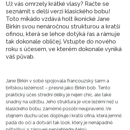
Už vás omrzely krátké vlasy? Račte se
seznámit s delší verzí klasického bobu!
Toto mikádo vzdává holt ikonické Jane
Birkin svou nenáročnou strukturou a kratší
ofinou, která se lehce dotýká řas a rámuje
tak dokonale obličej. Vstupte do nového
roku s účesem, ve kterém dokonale vyniká
váš půvab.
Jane Birkin v sobě spojovala francouzský šarm a
britskou ležérnost – přesně jako Birkin bob. Tento
praktický účes střední délky je nejen chic, ale také
snadný na údržbu. Jeho struktura je více ležérní než u
klasického bobu, záměrně působí neupraveně. Ve
stejném duchu účes doplňuje i kratší ofina, která jemně
padá do očí a dotváří tak look, který je nenápadně
přitažlivý a zároveň nepřehlédnutelný.