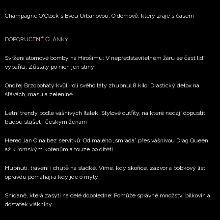
Champagne O'Clock s Evou Urbanovou: O domově, který zraje s časem
DOPORUČENÉ ČLÁNKY
Svržení atomové bomby na Hirošimu: V nepředstavitelném žáru se část lidí
vypařila. Zůstaly po nich jen stíny
Ondřej Brzobohatý kvůli roli svého táty zhubnul 8 kilo: Drastický detox na
šťávách, masu a zelenině
Letní trendy podle vášnivých Italek. Stylové outfity, na které nedají dopustit,
budou slušet i českým ženám
Herec Jan Cina bez servítků: Od malého „smrada” přes vášnivou Drag Queen
až k romským kořenům a touze po dítěti
Hubnutí, trávení i chutě na sladké. Víme, kdy skořice, zázvor a bobkový list
opravdu pomáhají a kdy jde o mýty
Snídaně, která zasytí na celé dopoledne: Pomůže správné množství bílkovin a
dostatek vlákniny