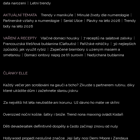
data narození
|
Letní trendy
AKTUÁLNÍ TÉMATA
Trendy v manikúře
|
Minulé životy dle numerologie
|
Partnerské vztahy a numerologie
|
Seriál Ulice
|
Plavky na léto 2026
|
Trendy
boty na léto 2026
VAŘENÍ A RECEPTY
Vláčné domácí housky
|
7 receptů na salátové zálivky
|
Francouzská třešňová bublanina (Clafoutis)
|
Pařížské rohlíčky
|
30 nejlepších
způsobů, jak využít rybíz
|
Zapečené brambory s uzeným masem a
smetanou
|
Domácí iontový nápoj ze tří surovin
|
Nadýchaná bublanina
ČLÁNKY ELLE
Každý večer jen scrollování na gauči a ticho? Zkuste s partnerem rutinu, díky
které uklidíte dům i zažehnete starou jiskru
Za největší hit léta neutratíte ani korunu. Už dávno ho máte ve skříni
Oversized noční košile, šátky i brože. Trend nona maxxing ovládl Kodaň
Děti devadesátek definitivně dospěly a často začínají znovu od nuly
Hollywood propadl neslušné značce. Její šaty nosí Demi Moore i Zendaya