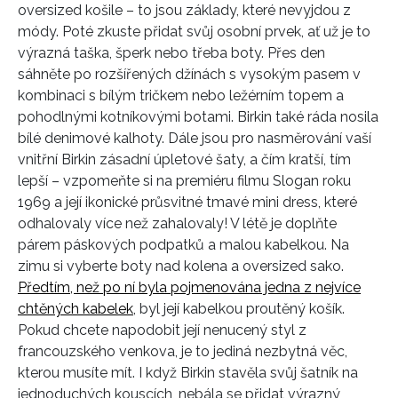
oversized košile – to jsou základy, které nevyjdou z
módy. Poté zkuste přidat svůj osobní prvek, ať už je to
výrazná taška, šperk nebo třeba boty. Přes den
sáhněte po rozšířených džínách s vysokým pasem v
kombinaci s bílým tričkem nebo ležérním topem a
pohodlnými kotníkovými botami. Birkin také ráda nosila
bílé denimové kalhoty. Dále jsou pro nasměrování vaší
vnitřní Birkin zásadní úpletové šaty, a čím kratší, tím
lepší – vzpomeňte si na premiéru filmu Slogan roku
1969 a její ikonické průsvitné tmavé mini dress, které
odhalovaly více než zahalovaly! V létě je doplňte
párem páskových podpatků a malou kabelkou. Na
zimu si vyberte boty nad kolena a oversized sako.
Předtím, než po ní byla pojmenována jedna z nejvíce
chtěných kabelek
, byl její kabelkou proutěný košík.
Pokud chcete napodobit její nenucený styl z
francouzského venkova, je to jediná nezbytná věc,
kterou musíte mít. I když Birkin stavěla svůj šatník na
jednoduchých kouscích, nebála se přidat výrazný