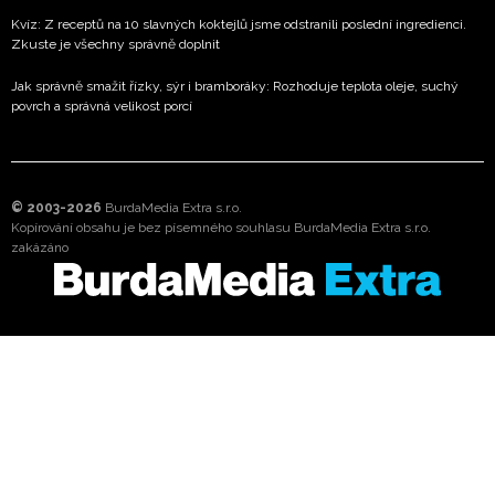
Kvíz: Z receptů na 10 slavných koktejlů jsme odstranili poslední ingredienci.
Zkuste je všechny správně doplnit
Jak správně smažit řízky, sýr i bramboráky: Rozhoduje teplota oleje, suchý
povrch a správná velikost porcí
© 2003-2026
BurdaMedia Extra s.r.o.
Kopírování obsahu je bez písemného souhlasu BurdaMedia Extra s.r.o.
zakázáno