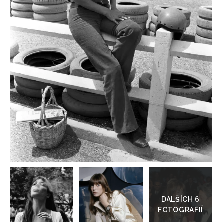
HOME
Přejít
do
galerie