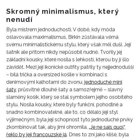
Skromný minimalismus, který
nenudí
Byla mistrem jednoduchosti. V době, kdy móda
oslavovala maximalismus, Birkin zůstávala věrná
svému minimalistickému stylu, který však měl duši. Její
šatník ale přitom nikdy nepůsobil nudně. Tvořily jej
základní kousky, které nosila s lehkostí, kterou by jí šlo
závidět. Mezi její ikonické outfity patřily ty nejjednodušší
– bílá trička a oversized košile v kombinaci s
denimovými kalhotami do zvonu,
jednoduché mini
šaty
, průsvitné dlouhé šaty a samozřejmě – slavný
slaměný košík, který se stal symbolem jejího osobitého
stylu. Nosila kousky, které byly funkční, pohodlné a
snadno kombinovatelné, ale to, co dělalo její styl
výjimečným, byla její schopnost tyto jednoduché prvky
zkombinovat tak, aby jimi ohromila.
„Je ne sais quoi,“
řeklo by její francouzské já
. Dnes to zní jako klišé, byla