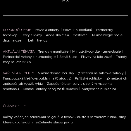
MIX
DOPORUČUJEME
Pravidla etikety
|
Slovník puberťáků
|
Partnerský
horoskop
|
Testy a kvízy
|
Andělská čísla
|
Cestování
|
Numerologie podle
data narození
|
Letní trendy
AKTUÁLNÍ TÉMATA
Trendy v manikúře
|
Minulé životy dle numerologie
|
Partnerské vztahy a numerologie
|
Seriál Ulice
|
Plavky na léto 2026
|
Trendy
boty na léto 2026
VAŘENÍ A RECEPTY
Vláčné domácí housky
|
7 receptů na salátové zálivky
|
Francouzská třešňová bublanina (Clafoutis)
|
Pařížské rohlíčky
|
30 nejlepších
způsobů, jak využít rybíz
|
Zapečené brambory s uzeným masem a
smetanou
|
Domácí iontový nápoj ze tří surovin
|
Nadýchaná bublanina
ČLÁNKY ELLE
Každý večer jen scrollování na gauči a ticho? Zkuste s partnerem rutinu, díky
které uklidíte dům i zažehnete starou jiskru