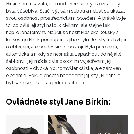
Birkin nám ukázala, že móda nemusí být složitá, aby
byla působivá. Stačí být sám sebou a nebát se ukázat
svou osobnost prostřednictvím oblečení. A právě to je
to, co dělá její styl natolik civilním, ale stejně tak
nepřekonatelným. Naučit se nosit klasické kousky s
lehkostí je klíč k pochopení jejího stylu. Její styl nebyl jen
o oblečení, ale především o postoji. Byla přirozená,
autentická a nikdy se nesnažila zapadnout do nějaké
šablony. I její móda byla osobním vyjádřením její
osobnosti – divoká, volnomyšlenkářská, ale zároveň
elegantní. Pokud chcete napodobit její styl, klíčem je
být sám sebou – tak jednoduché to je.
Ovládněte styl Jane Birkin:
Přejít
do
galerie