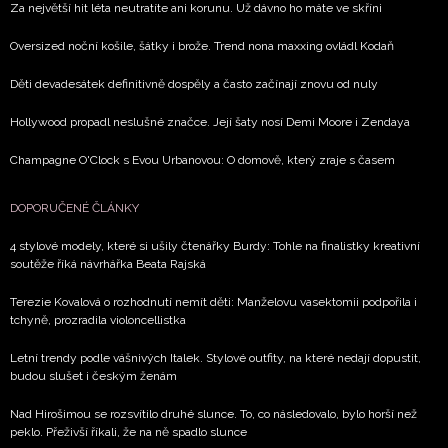
Za největší hit léta neutratíte ani korunu. Už dávno ho máte ve skříni
Oversized noční košile, šátky i brože. Trend nona maxxing ovládl Kodaň
Děti devadesátek definitivně dospěly a často začínají znovu od nuly
Hollywood propadl neslušné značce. Její šaty nosí Demi Moore i Zendaya
Champagne O'Clock s Evou Urbanovou: O domově, který zraje s časem
DOPORUČENÉ ČLÁNKY
4 stylové modely, které si ušily čtenářky Burdy: Tohle na finalistky kreativní
soutěže říká návrhářka Beata Rajská
Terezie Kovalová o rozhodnutí nemít děti: Manželovu vasektomii podpořila i
tchyně, prozradila violoncellistka
Letní trendy podle vášnivých Italek. Stylové outfity, na které nedají dopustit,
budou slušet i českým ženám
Nad Hirošimou se rozsvítilo druhé slunce. To, co následovalo, bylo horší než
peklo. Přeživší říkali, že na ně spadlo slunce