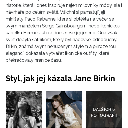
historie, která i dnes inspiruje nejen milovníky módy, ale i
návrháře po celém světě. Všichni si pamatují její
minišaty Paco Rabanne, které si oblékla na večer se
svým manželem Serge Gainsbourgem, nebo ikonickou
kabelku Hermès, která dnes nese její jméno. Ona však
svět dobyla šatníkem, který byl nadevše jednoduchý.
Birkin, známá svým nenuceným stylem a přirozenou
elegancí, dokázala vytvářet ikonické outfity, které
překračovaly hranice času.
Styl, jak jej kázala Jane Birkin
Přejít
do
galerie