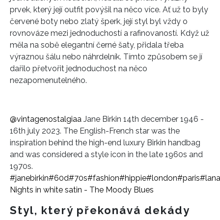
prvek, který její outfit povýšil na něco více. Ať už to byly
červené boty nebo zlatý šperk, její styl byl vždy o
rovnováze mezi jednoduchostí a rafinovaností. Když už
měla na sobě elegantní černé šaty, přidala třeba
výraznou šálu nebo náhrdelník. Tímto způsobem se jí
dařilo přetvořit jednoduchost na něco
nezapomenutelného.
INFORMACE
@vintagenostalgiaa
Jane Birkin 14th december 1946 -
REDAKCE
16th july 2023. The English-French star was the
inspiration behind the high-end luxury Birkin handbag
and was considered a style icon in the late 1960s and
1970s.
#janebirkin
#60d
#70s
#fashion
#hippie
#london
#paris
#lana
Nights in white satin - The Moody Blues
Styl, který překonává dekády