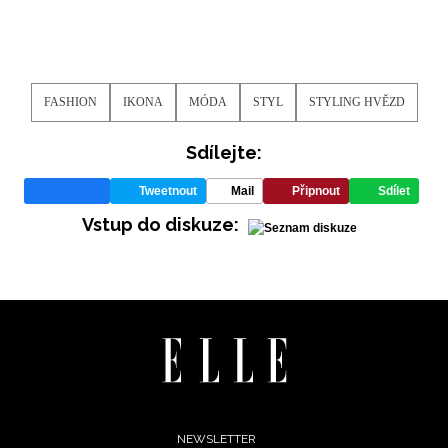
FASHION
IKONA
MÓDA
STYL
STYLING HVĚZD
Sdílejte:
Tweetnout
Mail
Připnout
Sdílet
Vstup do diskuze:
NEWSLETTER
Footer
NEWSLETTER
ODESLA