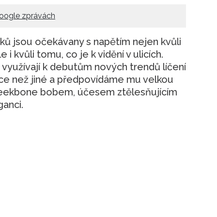
oogle zprávách
eků jsou očekávany s napětím nejen kvůli
i kvůli tomu, co je k vidění v ulicích.
t využívají k debutům nových trendů líčení
 více než jiné a předpovídáme mu velkou
eekbone bobem, účesem ztělesňujícím
anci.