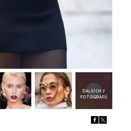
Přejít
do
galerie