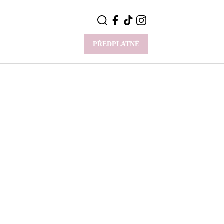
PŘEDPLATNÉ
VÍCE
Y
CELEBRITY
Novinky
Styl slavných
Rozhovory
ie