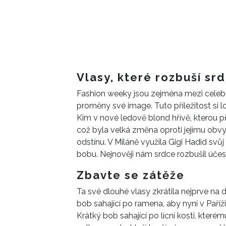
Vlasy, které rozbuší sr
Fashion weeky jsou zejména mezi celebr
proměny své image. Tuto příležitost si l
Kim v nové ledově blond hřívě, kterou 
což byla velká změna oproti jejímu ob
odstínu. V Miláně využila Gigi Hadid sv
bobu. Nejnověji nám srdce rozbušil úče
Zbavte se zátěže
Ta své dlouhé vlasy zkrátila nejprve na
bob sahající po ramena, aby nyní v Pař
Krátký bob sahající po lícní kosti, které