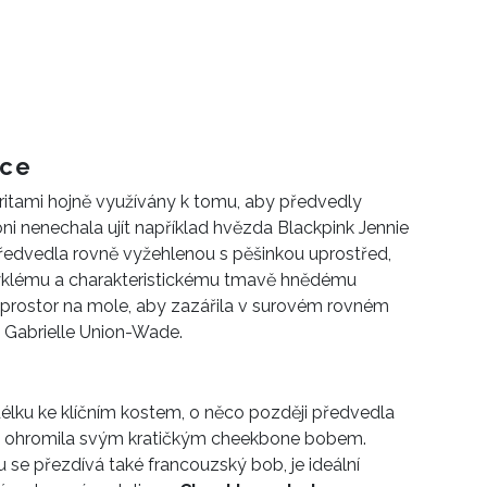
dce
itami hojně využívány k tomu, aby předvedly
oni nenechala ujít například hvězda Blackpink Jennie
předvedla rovně vyžehlenou s pěšinkou uprostřed,
vyklému a charakteristickému tmavě hnědému
ůj prostor na mole, aby zazářila v surovém rovném
s Gabrielle Union-Wade.
 délku ke klíčním kostem, o něco později předvedla
íži ohromila svým kratičkým cheekbone bobem.
mu se přezdívá také francouzský bob, je ideální