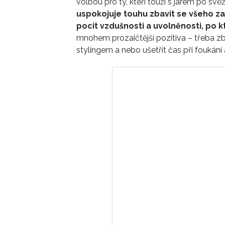
volbou pro ty, kteří touží s jarem po sv
uspokojuje touhu zbavit se všeho z
pocit vzdušnosti a uvolněnosti, po 
mnohem prozaičtější pozitiva – třeba z
stylingem a nebo ušetřit čas při foukání