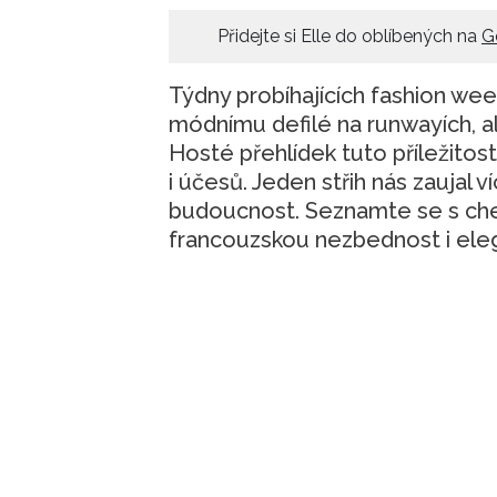
Přidejte si Elle do oblíbených na
G
Týdny probíhajících fashion we
módnímu defilé na runwayích, ale 
Hosté přehlídek tuto příležitos
i účesů. Jeden střih nás zaujal
budoucnost. Seznamte se s ch
francouzskou nezbednost i eleg