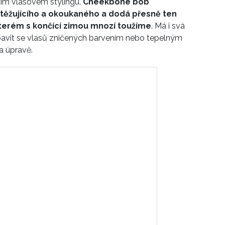
ěžím vlasovém stylingu.
Cheekbone bob
atěžujícího a okoukaného a dodá přesně ten
kterém s končící zimou mnozí toužíme
. Má i svá
bavit se vlasů zničených barvením nebo tepelným
 a úpravě.