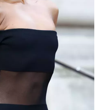
Přihlášením k newsletteru souhlasíte s
Obcho
společnosti BurdaMedia Extra s.r.o.
a potv
Zásadami ochrany soukromí
- BurdaMedia E
pracovat zejména k organizaci a vyhodnocení 
Chcete navíc dostávat i další zajímavé a exkluz
Pokud souhlasíte se zpracováním údajů k tom
soukromí BurdaMedia Extra s.r.o.
, zaškrtnět