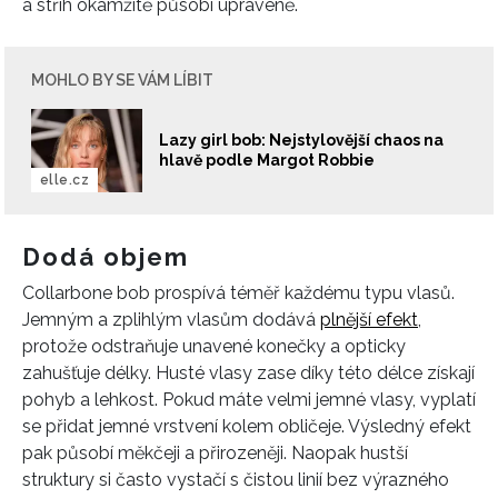
a střih okamžitě působí upraveně.
MOHLO BY SE VÁM LÍBIT
Lazy girl bob: Nejstylovější chaos na
hlavě podle Margot Robbie
elle.cz
Dodá objem
Collarbone bob prospívá téměř každému typu vlasů.
Jemným a zplihlým vlasům dodává
plnější efekt
,
protože odstraňuje unavené konečky a opticky
zahušťuje délky. Husté vlasy zase díky této délce získají
pohyb a lehkost. Pokud máte velmi jemné vlasy, vyplatí
se přidat jemné vrstvení kolem obličeje. Výsledný efekt
pak působí měkčeji a přirozeněji. Naopak hustší
struktury si často vystačí s čistou linií bez výrazného