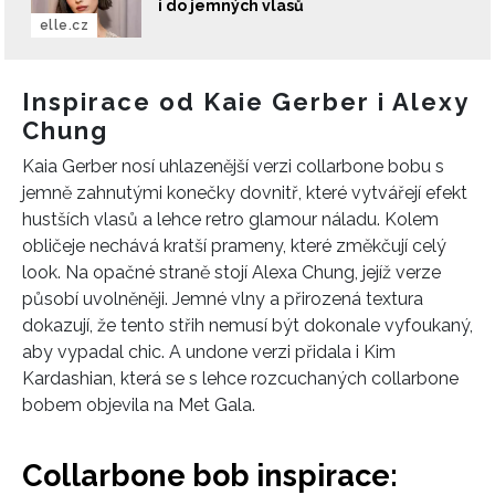
i do jemných vlasů
elle.cz
Inspirace od Kaie Gerber i Alexy
Chung
Kaia Gerber nosí uhlazenější verzi collarbone bobu s
jemně zahnutými konečky dovnitř, které vytvářejí efekt
hustších vlasů a lehce retro glamour náladu. Kolem
obličeje nechává kratší prameny, které změkčují celý
look. Na opačné straně stojí Alexa Chung, jejíž verze
INFORMACE
působí uvolněněji. Jemné vlny a přirozená textura
REDAKCE
dokazují, že tento střih nemusí být dokonale vyfoukaný,
aby vypadal chic. A undone verzi přidala i Kim
Kardashian, která se s lehce rozcuchaných collarbone
bobem objevila na Met Gala.
Collarbone bob inspirace: