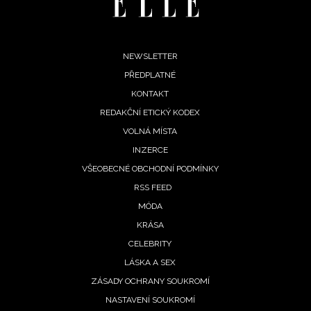
Footer
NEWSLETTER
PŘEDPLATNÉ
menu
KONTAKT
REDAKČNÍ ETICKÝ KODEX
VOLNÁ MÍSTA
INZERCE
NEWSLETTER
VŠEOBECNÉ OBCHODNÍ PODMÍNKY
ODESLAT
RSS FEED
MÓDA
Přihlášením k newsletteru souhlasíte s
Obchodními
KRÁSA
podmínkami společnosti BurdaMedia Extra s.r.o.
a
CELEBRITY
potvrzujete, že jste se seznámili se
Zásadami
LÁSKA A SEX
ochrany soukromí
- BurdaMedia Extra s.r.o. bude s
ZÁSADY OCHRANY SOUKROMÍ
Vašimi údaji pracovat zejména k organizaci a
NASTAVENÍ SOUKROMÍ
vyhodnocení akce a zasílání novinek.