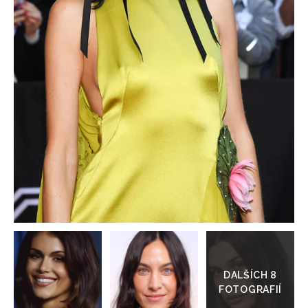
HOME
Přejít
do
galerie