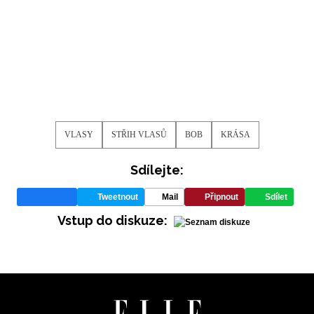
VLASY
STŘIH VLASŮ
BOB
KRÁSA
Sdílejte:
Tweetnout
Mail
Připnout
Sdílet
Vstup do diskuze: