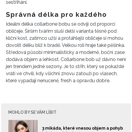
sestříhání.
Správná délka pro každého
Ideální délka collarbone bobu se odvíjí od proporcí
obličeje. Širším tvářím sluší delší varianta těsně pod
klíční kost, zatímco užší a protáhlejší obličeje si mohou
dovolit délku blíž k bradě. Velkou roli hraje také pěšinka.
Středová působí minimalisticky a moderně, boční zase
dodává objem a lehkost. Collarbone bob už dávno není
jen trendem jedné sezony. Je to střih, který se pokaždé
vrátí ve chvíli, kdy všichni znovu zatouží po vlasech,
které vypadají nenuceně, fresh a opravdu dobře.
MOHLO BY SE VÁM LÍBIT
3 mikáda, které vnesou objem a pohyb