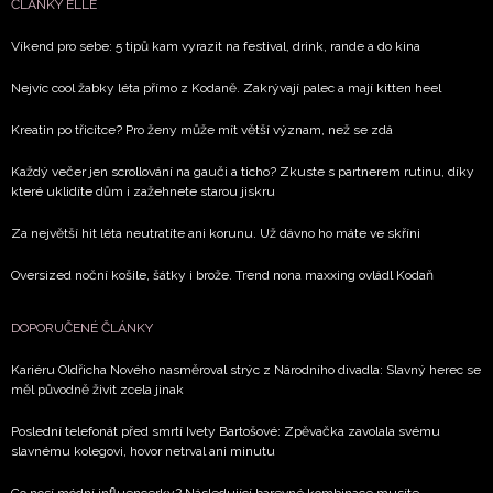
ČLÁNKY ELLE
Víkend pro sebe: 5 tipů kam vyrazit na festival, drink, rande a do kina
Nejvíc cool žabky léta přímo z Kodaně. Zakrývají palec a mají kitten heel
Kreatin po třicítce? Pro ženy může mít větší význam, než se zdá
Každý večer jen scrollování na gauči a ticho? Zkuste s partnerem rutinu, díky
které uklidíte dům i zažehnete starou jiskru
Za největší hit léta neutratíte ani korunu. Už dávno ho máte ve skříni
Oversized noční košile, šátky i brože. Trend nona maxxing ovládl Kodaň
DOPORUČENÉ ČLÁNKY
Kariéru Oldřicha Nového nasměroval strýc z Národního divadla: Slavný herec se
měl původně živit zcela jinak
Poslední telefonát před smrtí Ivety Bartošové: Zpěvačka zavolala svému
slavnému kolegovi, hovor netrval ani minutu
Co nosí módní influencerky? Následující barevné kombinace musíte