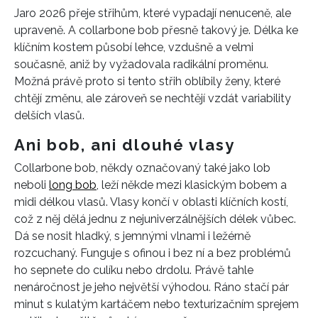
Jaro 2026 přeje střihům, které vypadají nenuceně, ale
upraveně. A collarbone bob přesně takový je. Délka ke
klíčním kostem působí lehce, vzdušně a velmi
současně, aniž by vyžadovala radikální proměnu.
Možná právě proto si tento střih oblíbily ženy, které
chtějí změnu, ale zároveň se nechtějí vzdát variability
delších vlasů.
Ani bob, ani dlouhé vlasy
Collarbone bob, někdy označovaný také jako lob
neboli
long bob
, leží někde mezi klasickým bobem a
midi délkou vlasů. Vlasy končí v oblasti klíčních kostí,
což z něj dělá jednu z nejuniverzálnějších délek vůbec.
Dá se nosit hladký, s jemnými vlnami i ležérně
rozcuchaný. Funguje s ofinou i bez ní a bez problémů
ho sepnete do culíku nebo drdolu. Právě tahle
nenáročnost je jeho největší výhodou. Ráno stačí pár
minut s kulatým kartáčem nebo texturizačním sprejem