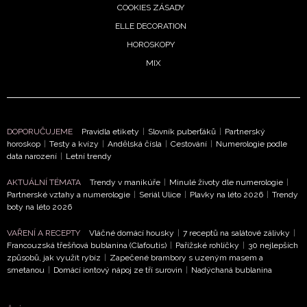
COOKIES ZÁSADY
Chcete navíc dostávat i další zajímavé a exkluzivní
ELLE DECORATION
informace od našich partnerů? Pokud souhlasíte se
HOROSKOPY
zpracováním údajů k tomuto účelu podle
Zásad ochrany
MIX
soukromí BurdaMedia Extra s.r.o.
, zaškrtněte toto pole.
DOPORUČUJEME
Pravidla etikety
|
Slovník puberťáků
|
Partnerský
horoskop
|
Testy a kvízy
|
Andělská čísla
|
Cestování
|
Numerologie podle
data narození
|
Letní trendy
AKTUÁLNÍ TÉMATA
Trendy v manikúře
|
Minulé životy dle numerologie
|
Partnerské vztahy a numerologie
|
Seriál Ulice
|
Plavky na léto 2026
|
Trendy
boty na léto 2026
VAŘENÍ A RECEPTY
Vláčné domácí housky
|
7 receptů na salátové zálivky
|
Francouzská třešňová bublanina (Clafoutis)
|
Pařížské rohlíčky
|
30 nejlepších
způsobů, jak využít rybíz
|
Zapečené brambory s uzeným masem a
smetanou
|
Domácí iontový nápoj ze tří surovin
|
Nadýchaná bublanina