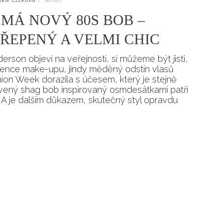
MÁ NOVÝ 80S BOB –
ŘEPENÝ A VELMI CHIC
son objeví na veřejnosti, si můžeme být jisti,
sence make-upu, jindy měděný odstín vlasů
ion Week dorazila s účesem, který je stejně
rstvený shag bob inspirovaný osmdesátkami patří
y. A je dalším důkazem, skutečný styl opravdu