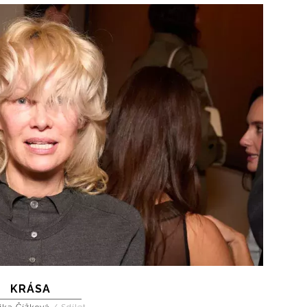
KRÁSA
ika Čížková
/
Sdílet