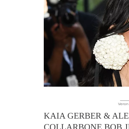
Veron
KAIA GERBER & AL
COLLARBONE BOB J