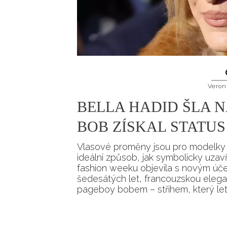
Veron
BELLA HADID ŠLA N
BOB ZÍSKAL STATU
Vlasové proměny jsou pro modelky 
ideální způsob, jak symbolicky uzavř
fashion weeku objevila s novým úč
šedesátých let, francouzskou elegan
pageboy bobem – střihem, který leto