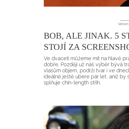
Veron
BOB, ALE JINAK. 5 
STOJÍ ZA SCREENSH
Ve dvaceti můžeme mít na hlavě pra
dobře. Později už náš výběr bývá tro
vlasům objem, podrží tvar i ve dne
ideálně ještě ubere pár let, aniž by
splňuje chin-length střih.