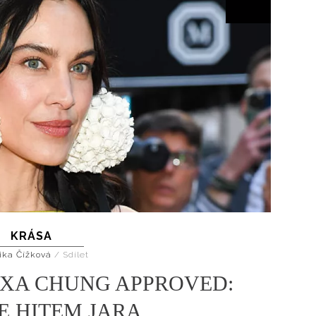
KRÁSA
ika Čížková
/
Sdílet
EXA CHUNG APPROVED:
E HITEM JARA