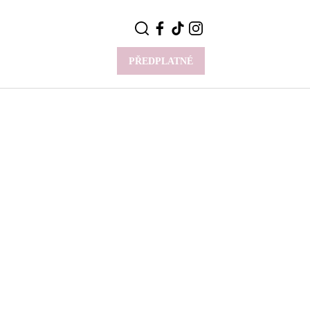
PŘEDPLATNÉ
VÍCE
Y
CELEBRITY
Novinky
Styl slavných
Rozhovory
ie