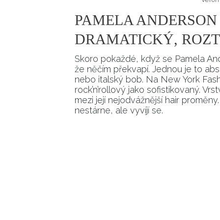
PAMELA ANDERSON 
DRAMATICKÝ, ROZT
Skoro pokaždé, když se Pamela Ander
že něčím překvapí. Jednou je to ab
nebo italský bob. Na New York Fash
rock’n’rollový jako sofistikovaný. V
mezi její nejodvážnější hair proměn
nestárne, ale vyvíjí se.