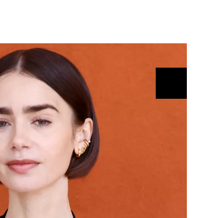
ÁSKA A SEX
ELLEPHORIA
ELLE STOR
ingles
y a on
ex
vatba
OME
NEWSLETTER