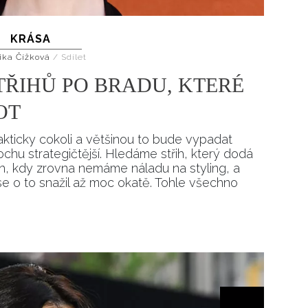
Přihlášením k newsletteru souhlasíte s
Obcho
společnosti BurdaMedia Extra s.r.o.
a potv
KRÁSA
Zásadami ochrany soukromí
- BurdaMedia E
ika Čížková
/
Sdílet
pracovat zejména k organizaci a vyhodnocení 
STŘIHŮ PO BRADU, KTERÉ
Chcete navíc dostávat i další zajímavé a exkluz
Pokud souhlasíte se zpracováním údajů k tom
OT
soukromí BurdaMedia Extra s.r.o.
, zaškrtnět
kticky cokoli a většinou to bude vypadat
chu strategičtější. Hledáme střih, který dodá
ch, kdy zrovna nemáme náladu na styling, a
 se o to snažil až moc okatě. Tohle všechno