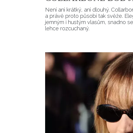
Není ani krátký, ani dlouhý. Colla
a právě proto působí tak svěže. Elega
jemným i hustým vlasům, snadno se 
lehce rozcuchaný.