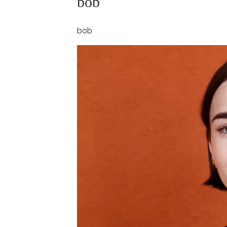
bob
ELLE BEAUTY LOUNGE
L
S
bob
V
S
S
ELLE DECORATION
H
INFORMACE
REDAKCE