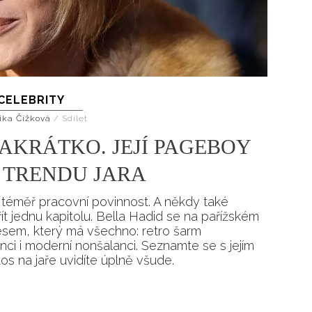
CELEBRITY
ika Čížková
/
Sdílet
AKRÁTKO. JEJÍ PAGEBOY
S TRENDU JARA
téměř pracovní povinnost. A někdy také
ít jednu kapitolu. Bella Hadid se na pařížském
esem, který má všechno: retro šarm
ci i moderní nonšalanci. Seznamte se s jejím
s na jaře uvidíte úplně všude.