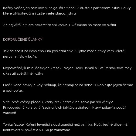
Každý večer jen scrollování na gauči a ticho? Zkuste s partnerem rutinu, díky
které uklidíte dům i zažehnete starou jiskru
Za největší hit léta neutratíte ani korunu. Už dávno ho máte ve skříni
DOPORUČENÉ ČLÁNKY
Jak se sbalit na dovolenou na poslední chvíli: Tyhle módní triky vám ušetří
nervy i místo v kufru
Nejodvážnější mini českých krásek: Nejen Heidi Janků a Eva Perkausová rády
ukazují své štíhlé nožky
Proč Skandinávky nikdy neříkají, že nemají co na sebe? Okopírujte jejich šatník
a pochopíte...
Víte, proč kočky předou, který pták nestaví hnízdo a jak spí včely?
Přírodovědný kvíz plný fascinujících faktů o zvířatech, který pobaví a poučí
zároveň
Tonka fazole: Koření levnější a dostupnější než vanilka. Kvůli jedné látce má
kontroverzní pověst a v USA je zakázané