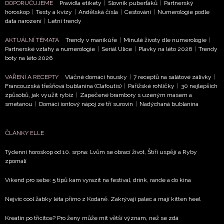
DOPORUČUJEME
Pravidla etikety
|
Slovník puberťáků
|
Partnerský
horoskop
|
Testy a kvízy
|
Andělská čísla
|
Cestování
|
Numerologie podle
data narození
|
Letní trendy
AKTUÁLNÍ TÉMATA
Trendy v manikúře
|
Minulé životy dle numerologie
|
Partnerské vztahy a numerologie
|
Seriál Ulice
|
Plavky na léto 2026
|
Trendy
boty na léto 2026
VAŘENÍ A RECEPTY
Vláčné domácí housky
|
7 receptů na salátové zálivky
|
Francouzská třešňová bublanina (Clafoutis)
|
Pařížské rohlíčky
|
30 nejlepších
způsobů, jak využít rybíz
|
Zapečené brambory s uzeným masem a
smetanou
|
Domácí iontový nápoj ze tří surovin
|
Nadýchaná bublanina
ČLÁNKY ELLE
Týdenní horoskop od 10. srpna: Lvům se obrací život, Štíři uspějí a Ryby
zpomalí
Víkend pro sebe: 5 tipů kam vyrazit na festival, drink, rande a do kina
Nejvíc cool žabky léta přímo z Kodaně. Zakrývají palec a mají kitten heel
Kreatin po třicítce? Pro ženy může mít větší význam, než se zdá