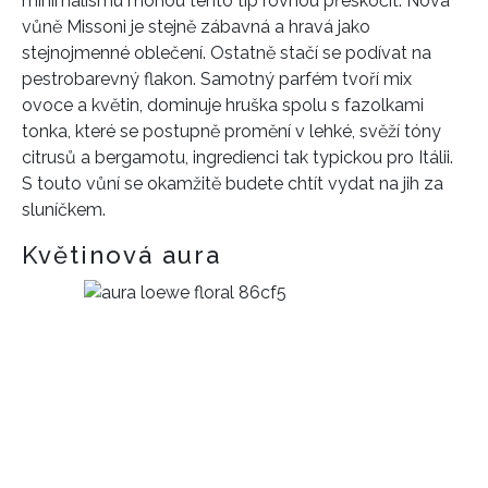
minimalismu mohou tento tip rovnou přeskočit. Nová
vůně Missoni je stejně zábavná a hravá jako
stejnojmenné oblečení. Ostatně stačí se podívat na
pestrobarevný flakon. Samotný parfém tvoří mix
ovoce a květin, dominuje hruška spolu s fazolkami
tonka, které se postupně promění v lehké, svěží tóny
citrusů a bergamotu, ingredienci tak typickou pro Itálii.
S touto vůní se okamžitě budete chtít vydat na jih za
sluníčkem.
Květinová aura