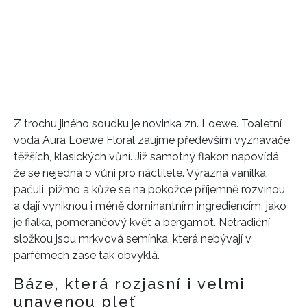
Z trochu jiného soudku je novinka zn. Loewe. Toaletní
voda Aura Loewe Floral zaujme především vyznavače
těžších, klasických vůní. Již samotný flakon napovídá,
že se nejedná o vůni pro náctileté. Výrazná vanilka,
pačuli, pižmo a kůže se na pokožce příjemně rozvinou
a dají vyniknou i méně dominantním ingrediencím, jako
je fialka, pomerančový květ a bergamot. Netradiční
složkou jsou mrkvová semínka, která nebývají v
parfémech zase tak obvyklá.
Báze, která rozjasní i velmi
unavenou pleť