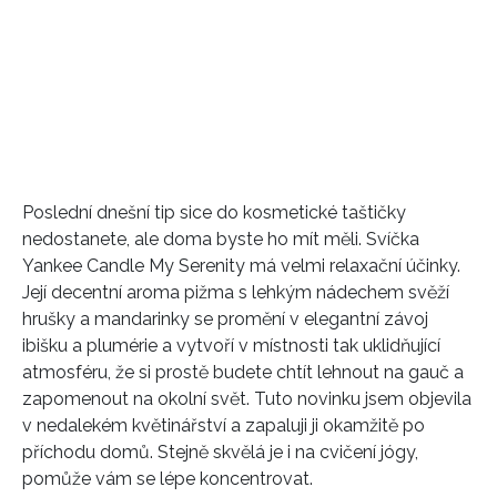
Poslední dnešní tip sice do kosmetické taštičky
nedostanete, ale doma byste ho mít měli. Svíčka
Yankee Candle My Serenity má velmi relaxační účinky.
Její decentní aroma pižma s lehkým nádechem svěží
hrušky a mandarinky se promění v elegantní závoj
ibišku a plumérie a vytvoří v místnosti tak uklidňující
atmosféru, že si prostě budete chtít lehnout na gauč a
zapomenout na okolní svět. Tuto novinku jsem objevila
v nedalekém květinářství a zapaluji ji okamžitě po
příchodu domů. Stejně skvělá je i na cvičení jógy,
pomůže vám se lépe koncentrovat.
NEWSLETTER