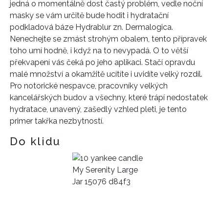
jedná o momentálně dost častý problém, vedle noční
masky se vám určitě bude hodit i hydratační
podkladová báze Hydrablur zn. Dermalogica.
Nenechejte se zmást strohým obalem, tento přípravek
toho umí hodně, i když na to nevypadá. O to větší
překvapení vás čeká po jeho aplikaci. Stačí opravdu
malé množství a okamžitě ucítíte i uvidíte velký rozdíl.
Pro notorické nespavce, pracovníky velkých
kancelářských budov a všechny, které trápí nedostatek
hydratace, unavený, zašedlý vzhled pleti, je tento
primer takřka nezbytností.
Do klidu