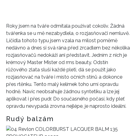
Roky jsem na tváře odmítala používat cokoliv. Žádná
tvářenka se u mě nezabydlela, o rozjasňovači nemluvě.
Líčidla tohoto typu jsem vzala na milost poměrně
nedávno a dnes si svá rána před zrcadlem bez několika
rozjasňovačů nedokáži ani představit. Jedním z nich je
krémový Master Mister od rms beauty. Odstín
růžového zlata sluší každé pleti, dá se použít jako
rozjasňovač na tváře i místo očních stínů a dokonce
přes rtěnku. Tento malý kelímek toho umí opravdu
hodně. Navíc neobsahuje žádnou syntetiku a lze jej
aplikovat i přes pudr. Do současného počasí, kdy pleť
opravdu nevypadá zrovna nejlépe, je naprosto ideální.
Rudý balzám