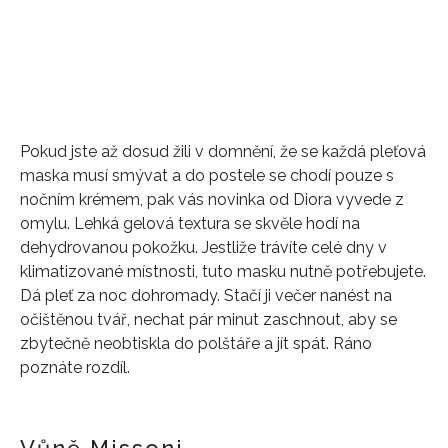
Pokud jste až dosud žili v domnění, že se každá pleťová
maska musí smývat a do postele se chodí pouze s
nočním krémem, pak vás novinka od Diora vyvede z
omylu. Lehká gelová textura se skvěle hodí na
dehydrovanou pokožku. Jestliže trávíte celé dny v
klimatizované místnosti, tuto masku nutně potřebujete.
Dá pleť za noc dohromady. Stačí ji večer nanést na
očištěnou tvář, nechat pár minut zaschnout, aby se
zbytečně neobtiskla do polštáře a jít spát. Ráno
poznáte rozdíl.