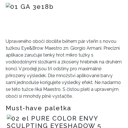
Upraveného obočí docílíte během pár vteřin s novou
tužkou Eye&Brow Maestro zn. Giorgio Armani. Precizní
aplikace zaručuje tenký hrot mikro tužky s
voděodolnými složkami a zkosený hřebínek na druhém
konci. V prodeji jsou tři odstíny pro maximálně
přirozený výsledek. Dle množství aplikované barvy
sami jednoduše korigujete výsledký efekt. Ne nadarmo
se této tužce říká Maestro. S čistou pletí a upraveným
obočí si mnohdy plně vystačíte.
Must-have paletka