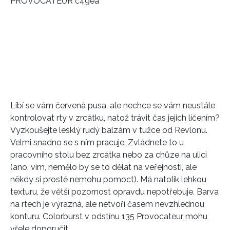
Líbí se vám červená pusa, ale nechce se vám neustále
kontrolovat rty v zrcátku, natož trávit čas jejich líčením?
Vyzkoušejte lesklý rudý balzám v tužce od Revlonu.
Velmi snadno se s ním pracuje. Zvládnete to u
pracovního stolu bez zrcátka nebo za chůze na ulici
(ano, vím, nemělo by se to dělat na veřejnosti, ale
někdy si prostě nemohu pomoct). Má natolik lehkou
texturu, že větší pozornost opravdu nepotřebuje. Barva
na rtech je výrazná, ale netvoří časem nevzhlednou
konturu. Colorburst v odstínu 135 Provocateur mohu
vřele doporučit.