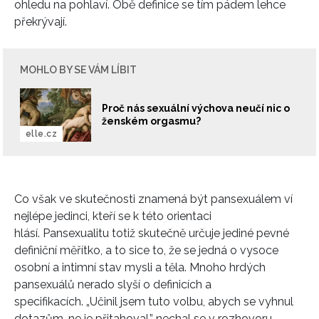
ohledu na pohlaví. Obě definice se tím pádem lehce
překrývají.
MOHLO BY SE VÁM LÍBIT
Proč nás sexuální výchova neučí nic o
ženském orgasmu?
elle.cz
Co však ve skutečnosti znamená být pansexuálem ví
nejlépe jedinci, kteří se k této orientaci
hlásí. Pansexualitu totiž skutečně určuje jediné pevné
definiční měřítko, a to sice to, že se jedná o vysoce
osobní a intimní stav mysli a těla. Mnoho hrdých
pansexuálů nerado slyší o definicích a
specifikacích. „Učinil jsem tuto volbu, abych se vyhnul
dotazům, ne je přitahoval,” nechal se v rozhovoru