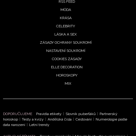
RSS FEED
MÓDA
NEWSLETTER
KRÁSA
CELEBRITY
ODESLAT
LÁSKA A SEX
ZÁSADY OCHRANY SOUKROMÍ
Přihlášením k newsletteru souhlasíte s
Obchodními
NASTAVENÍ SOUKROMÍ
podmínkami společnosti BurdaMedia Extra s.r.o.
a
potvrzujete, že jste se seznámili se
Zásadami
COOKIES ZÁSADY
ochrany soukromí
- BurdaMedia Extra s.r.o. bude s
ELLE DECORATION
Vašimi údaji pracovat zejména k organizaci a
HOROSKOPY
vyhodnocení akce a zasílání novinek.
MIX
Chcete navíc dostávat i další zajímavé a exkluzivní
informace od našich partnerů? Pokud souhlasíte se
zpracováním údajů k tomuto účelu podle
Zásad ochrany
soukromí BurdaMedia Extra s.r.o.
, zaškrtněte toto pole.
DOPORUČUJEME
Pravidla etikety
|
Slovník puberťáků
|
Partnerský
horoskop
|
Testy a kvízy
|
Andělská čísla
|
Cestování
|
Numerologie podle
data narození
|
Letní trendy