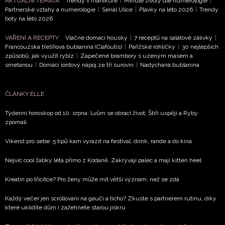
AKTUÁLNÍ TÉMATA
Trendy v manikúře
|
Minulé životy dle numerologie
|
Partnerské vztahy a numerologie
|
Seriál Ulice
|
Plavky na léto 2026
|
Trendy
boty na léto 2026
VAŘENÍ A RECEPTY
Vláčné domácí housky
|
7 receptů na salátové zálivky
|
Francouzská třešňová bublanina (Clafoutis)
|
Pařížské rohlíčky
|
30 nejlepších
způsobů, jak využít rybíz
|
Zapečené brambory s uzeným masem a
smetanou
|
Domácí iontový nápoj ze tří surovin
|
Nadýchaná bublanina
ČLÁNKY ELLE
Týdenní horoskop od 10. srpna: Lvům se obrací život, Štíři uspějí a Ryby
zpomalí
Víkend pro sebe: 5 tipů kam vyrazit na festival, drink, rande a do kina
Nejvíc cool žabky léta přímo z Kodaně. Zakrývají palec a mají kitten heel
Kreatin po třicítce? Pro ženy může mít větší význam, než se zdá
Každý večer jen scrollování na gauči a ticho? Zkuste s partnerem rutinu, díky
které uklidíte dům i zažehnete starou jiskru