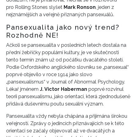
pro Rolling Stones slyšet
Mark Ronson
, jeden z
nejznámějších a veřejně přiznaných pansexuálů.
Pansexualita jako nový trend?
Rozhodně NE!
Ačkoli se pansexualita v posledních letech dostala na
přední žebříčky populární kultury, je ve skutečnosti
tento termín znám už od počátku dvacátého století.
Podle Oxfordského anglického slovníku se „pansexual“
poprvé objevilo v roce 1914 jako slovo
„pansexualismus“ v Journal of Abnormal Psychology.
Lékař jménem
J. Victor Haberman
poprvé rozvinul
teorii pansexualismu, jako orientaci, která zjednodušeně
přidává duševnímu poutu sexuální význam.
Pansexualita vždy nebyla chápána a přijímána širokou
veřejností. Zprávy o jedincích přiznávajících se k této
orientaci se začaly objevovat až ve dvacátých a