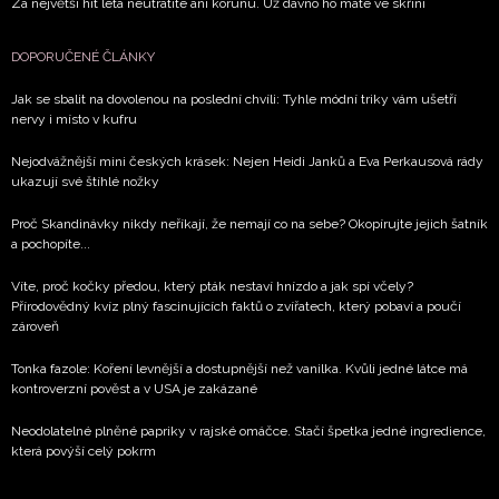
Za největší hit léta neutratíte ani korunu. Už dávno ho máte ve skříni
DOPORUČENÉ ČLÁNKY
Jak se sbalit na dovolenou na poslední chvíli: Tyhle módní triky vám ušetří
nervy i místo v kufru
Nejodvážnější mini českých krásek: Nejen Heidi Janků a Eva Perkausová rády
ukazují své štíhlé nožky
Proč Skandinávky nikdy neříkají, že nemají co na sebe? Okopírujte jejich šatník
a pochopíte...
Víte, proč kočky předou, který pták nestaví hnízdo a jak spí včely?
Přírodovědný kvíz plný fascinujících faktů o zvířatech, který pobaví a poučí
zároveň
Tonka fazole: Koření levnější a dostupnější než vanilka. Kvůli jedné látce má
kontroverzní pověst a v USA je zakázané
Neodolatelné plněné papriky v rajské omáčce. Stačí špetka jedné ingredience,
která povýší celý pokrm