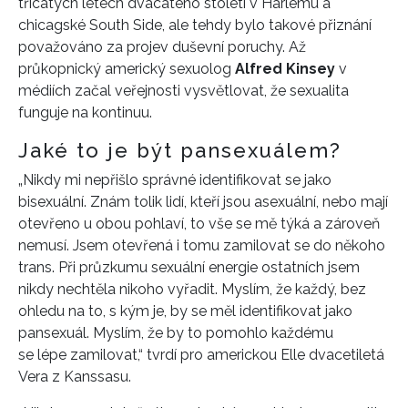
třicátých letech dvacátého století v Harlemu a
chicagské South Side, ale tehdy bylo takové přiznání
považováno za projev duševní poruchy. Až
průkopnický americký sexuolog
Alfred Kinsey
v
médiích začal veřejnosti vysvětlovat, že sexualita
funguje na kontinuu.
Jaké to je být pansexuálem?
„Nikdy mi nepřišlo správné identifikovat se jako
bisexuální. Znám tolik lidí, kteří jsou asexuální, nebo mají
otevřeno u obou pohlaví, to vše se mě týká a zároveň
nemusí. Jsem otevřená i tomu zamilovat se do někoho
trans. Při průzkumu sexuální energie ostatních jsem
nikdy nechtěla nikoho vyřadit. Myslím, že každý, bez
ohledu na to, s kým je, by se měl identifikovat jako
pansexuál. Myslím, že by to pomohlo každému
se lépe zamilovat,“ tvrdí pro americkou Elle dvacetiletá
Vera z Kanssasu.