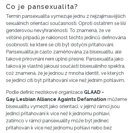
Co je pansexualita?
Termín pansexualita vymezuje jednu z nejzajímavějších
sexuálních orientací současnosti. Oproti ostatním se liší
genderovou nevyhraněností. To znamená, že ve
většině případů je náklonost těchto jedinců definována
osobností, ke které se cítí být dotyční přitahováni.
Pansexualita je často zaměňována za bisexualitu, ale
takové přirovnání není úplně přesné. Pansexualita jako
taková je vlastně jakousi součástí bisexuálního spektra,
což znamená, že je jednou z mnoha identit, ve kterých
se jedinci cítí být přitahováni více než jedním pohlavím.
Podle definic neziskové organizace
GLAAD -
Gay Lesbian Alliance Againts Defamation
můžeme
bisexualitu vymezit jako orientaci, v jejímž rámci jsou
jedinci přitahování k více než k jednomu pohlaví,
zatímco v rámci pansexuality může být jedinec
přitahován k více než jednomu pohlaví nebo bez