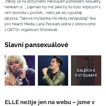
„Nikdy se na dotyčného nekoukám pohledem sexuality,
neříkám si: ,...zajímalo by mě, jaké by to bylo, kdybych s
ním skončila v posteli..., nebo jak asi vypadají
její prsa...'Takové myšlenka mě nikdy nenapadají,” říká
pro Hearst Media Lana Peswani, jedna z dobrovolnic
LGBTQ+ organizaci Stonewall.
INFORMACE
REDAKCE
Slavní pansexuálové
Přejít
do
galerie
ELLE nežije jen na webu – jsme v