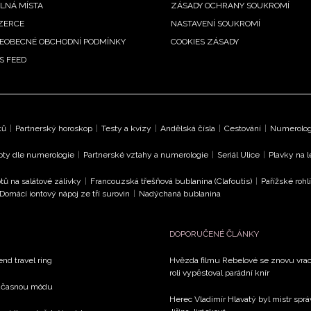
LNÁ MÍSTA
ZÁSADY OCHRANY SOUKROMÍ
ZERCE
NASTAVENÍ SOUKROMÍ
EOBECNÉ OBCHODNÍ PODMÍNKY
COOKIES ZÁSADY
S FEED
ků
|
Partnerský horoskop
|
Testy a kvízy
|
Andělská čísla
|
Cestování
|
Numerologi
oty dle numerologie
|
Partnerské vztahy a numerologie
|
Seriál Ulice
|
Plavky na 
tů na salátové zálivky
|
Francouzská třešňová bublanina (Clafoutis)
|
Pařížské rohl
Domácí iontový nápoj ze tří surovin
|
Nadýchaná bublanina
DOPORUČENÉ ČLÁNKY
end travel ring
Hvězda filmu Rebelové se znovu vrací
roli vypěstoval parádní knír
současnou módu
Herec Vladimír Hlavatý byl mistr sprá