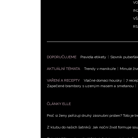
VO
IN
VŠ
RS
DOPORUČUJEME
Pravidla etikety
|
Slovník puberťá
AKTUÁLNÍ TÉMATA
Trendy v manikúře
|
Minulé živ
VAŘENÍ A RECEPTY
Vláčné domácí housky
|
7 recep
Zapečené brambory s uzeným masem a smetanou
|
ČLÁNKY ELLE
Proč si ženy pořizují druhý zásnubní prsten? Toto je tr
Z klubu do našich šatníků: Jak noční život formuje 