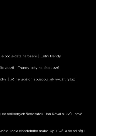
e podle data narození
|
Letní trendy
léto 2026
|
Trendy boty na léto 2026
íčky
|
30 nejlepších způsobů, jak využít rybíz
|
 do oblíbených šedesátek: Jan Révai si kvůli nové
vné dikce a divadelního make-upu: Učila se od něj i