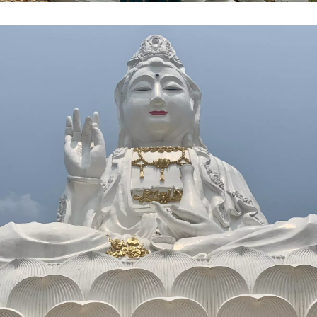
Přihlášením k newsletteru souhlasíte s
Obchodními
podmínkami společnosti BurdaMedia Extra s.r.o.
a
potvrzujete, že jste se seznámili se
Zásadami
ochrany soukromí
- BurdaMedia Extra s.r.o. bude s
Vašimi údaji pracovat zejména k organizaci a
vyhodnocení akce a zasílání novinek.
Chcete navíc dostávat i další zajímavé a exkluzivní
informace od našich partnerů? Pokud souhlasíte se
zpracováním údajů k tomuto účelu podle
Zásad ochrany
soukromí BurdaMedia Extra s.r.o.
, zaškrtněte toto pole.