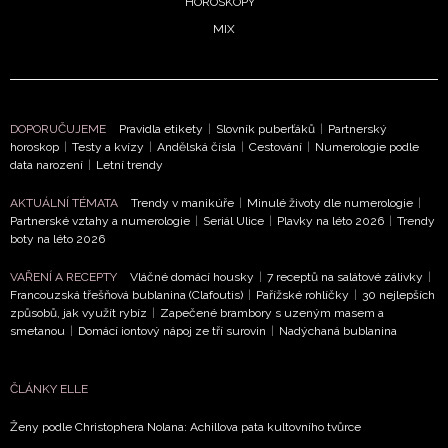
HOROSKOPY
MIX
DOPORUČUJEME
Pravidla etikety
|
Slovník puberťáků
|
Partnerský
horoskop
|
Testy a kvízy
|
Andělská čísla
|
Cestování
|
Numerologie podle
data narození
|
Letní trendy
AKTUÁLNÍ TÉMATA
Trendy v manikúře
|
Minulé životy dle numerologie
|
Partnerské vztahy a numerologie
|
Seriál Ulice
|
Plavky na léto 2026
|
Trendy
boty na léto 2026
VAŘENÍ A RECEPTY
Vláčné domácí housky
|
7 receptů na salátové zálivky
|
Francouzská třešňová bublanina (Clafoutis)
|
Pařížské rohlíčky
|
30 nejlepších
způsobů, jak využít rybíz
|
Zapečené brambory s uzeným masem a
smetanou
|
Domácí iontový nápoj ze tří surovin
|
Nadýchaná bublanina
ČLÁNKY ELLE
Ženy podle Christophera Nolana: Achillova pata kultovního tvůrce