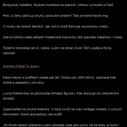
Burgundy kabelka: Stylová investice na podzim, kterou vynosíte už teď
Proč si ženy pořizují druhý zásnubní prsten? Toto je trend travel ring
Z klubu do našich šatníků: Jak noční život formuje současnou módu
Zakrýt bříško nebo odhalit? Kodaňské maminky boří pravidla mateřství i módy
Týdenní horoskop od 10. srpna: Lvům se obrací život, Štíři uspějí a Ryby
zpomalí
DOPORUČENÉ ČLÁNKY
Klára Issová si outfitem ubrala pár let: Omlazující střih džínů, zajímavá bílá
košile a podpatky umí divy
Lucie Polišenská se pochlubila štíhlejší figurou: Kila shazuje ze zdravotních
důvodů
Zapomeňte na chytré hodinky: V roce 2026 se vrací vintage modely s úzkým
řemínkem, které pozvednou váš outfit
„Po třiceti letech přátelství jsem přestala volat jako první, od té doby je ticho,“