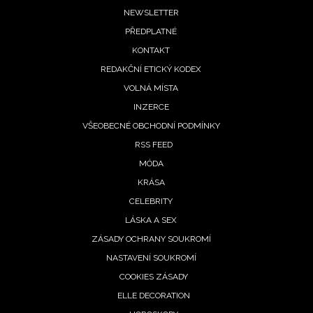
ochrany soukromí
- BurdaMedia Extra s.r.o. bude s
Footer
NEWSLETTER
Vašimi údaji pracovat zejména k organizaci a
PŘEDPLATNÉ
menu
vyhodnocení akce a zasílání novinek.
KONTAKT
Chcete navíc dostávat i další zajímavé a exkluzivní
REDAKČNÍ ETICKÝ KODEX
informace od našich partnerů? Pokud souhlasíte se
VOLNÁ MÍSTA
zpracováním údajů k tomuto účelu podle
Zásad ochrany
INZERCE
soukromí BurdaMedia Extra s.r.o.
, zaškrtněte toto pole.
VŠEOBECNÉ OBCHODNÍ PODMÍNKY
RSS FEED
MÓDA
KRÁSA
CELEBRITY
LÁSKA A SEX
ZÁSADY OCHRANY SOUKROMÍ
NASTAVENÍ SOUKROMÍ
COOKIES ZÁSADY
ELLE DECORATION