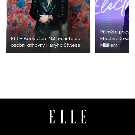
Přijměte pozván
ELLE Book Club: Nahlédněte do
Electric Dream
osobní knihovny Harryho Stylese
Mišíkem
NEWSLETTER
ODESLAT
Přihlášením k newsletteru souhlasíte s
Obchodními
podmínkami společnosti BurdaMedia Extra s.r.o.
a
potvrzujete, že jste se seznámili se
Zásadami