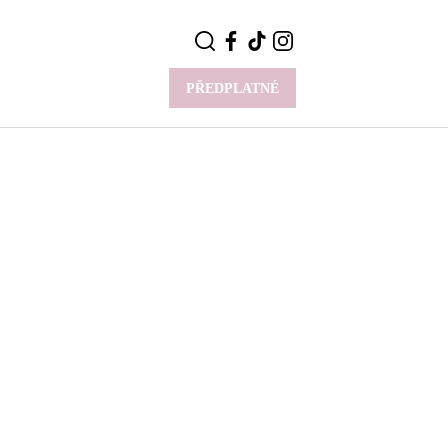
PŘEDPLATNÉ
VÍCE
Y
CELEBRITY
Novinky
Styl slavných
Rozhovory
ie