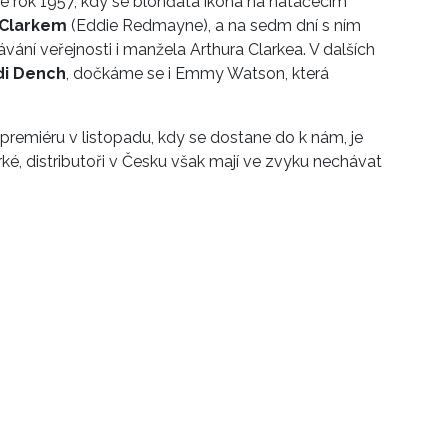
e rok 1957, kdy se blonďatá ikona na natáčecím
 Clarkem
(Eddie Redmayne), a na sedm dní s ním
ní veřejnosti i manžela Arthura Clarkea. V dalších
di Dench
, dočkáme se i Emmy Watson, která
remiéru v listopadu, kdy se dostane do k nám, je
ké, distributoři v Česku však mají ve zvyku nechávat