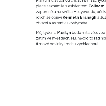
Marilyninu svůdnou chůzi. Film zachycuj
place seznámila s asistentem
Colinem
zapomněla na světla Hollywoodu, očekává
rolích se objeví
Kenneth Branagh
a
Ju
ztvárnila asitentku kostyméra.
Můj týden s
Marilyn
bude mít světovou p
zatím ve hvězdách. Nu, někdo to rád hor
filmové novinky trochu vychladnout.