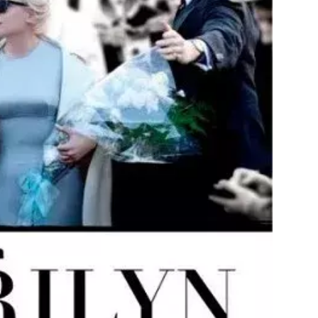
Přihlášením k newsletteru souhlasíte s
Obcho
společnosti BurdaMedia Extra s.r.o.
a potv
Zásadami ochrany soukromí
- BurdaMedia E
pracovat zejména k organizaci a vyhodnocení 
Chcete navíc dostávat i další zajímavé a exkluz
Pokud souhlasíte se zpracováním údajů k tom
soukromí BurdaMedia Extra s.r.o.
, zaškrtnět