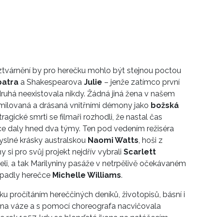
hž ztvárnění by pro herečku mohlo být stejnou poctou
patra
a Shakespearova
Julie
– jenže zatímco první
druhá neexistovala nikdy. Žádná jiná žena v našem
 milovaná a drásaná vnitřními démony jako
božská
ragické smrti se filmaři rozhodli, že nastal čas
ráce daly hned dva týmy. Ten pod vedením režiséra
yslné krásky australskou
Naomi Watts
, hoši z
si pro svůj projekt nejdřív vybrali
Scarlett
eli, a tak Marilyniny pasáže v netrpělivě očekávaném
ipadly herečce
Michelle Williams
.
ku pročítáním hereččiných deníků, životopisů, básní i
ala na váze a s pomocí choreografa nacvičovala