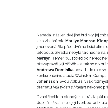
Napadají nás jen dvě jiné hrdinky, jejic
jako získání role
Marilyn Monroe
:
Kleo
jmenovaná žila před dvěma tisíciletími, 
letopočtu zkrátka nebyla tak nádherná,
Marilyn
. Téměř půl století po hereččině t
převyprávět její příběh – a tak se do p
Andrewa Dominika
obsadil do role sm
konkurenčního studia Weinstein Company 
Johansson
. Svou volbu si však rozmysl
dramatu
Můj týden s Marilyn
nakonec př
Dvaatřicetiletá blondýnka strávila půl ro
dopisů, sžívala se s její tvorbou, přibír