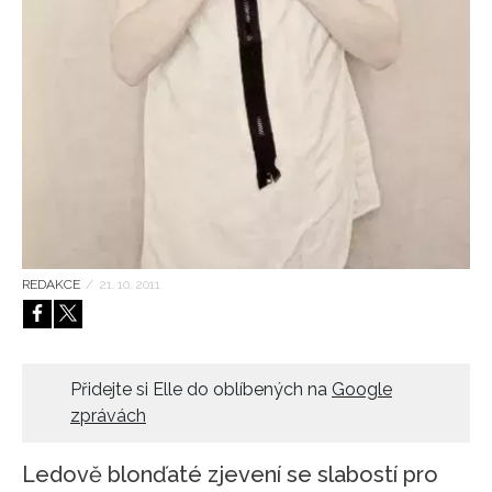
HOME
REDAKCE
/
21. 10. 2011
Přidejte si Elle do oblíbených na
Google
zprávách
Ledově blonďaté zjevení se slabostí pro