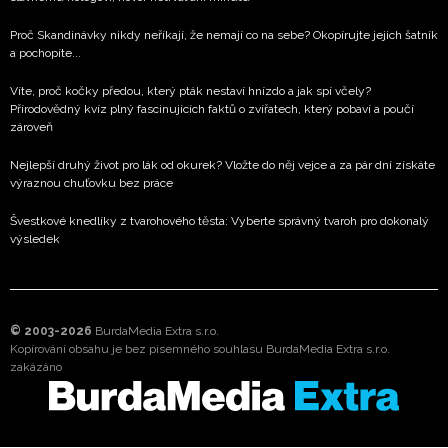
Proč Skandinávky nikdy neříkají, že nemají co na sebe? Okopírujte jejich šatník
a pochopíte...
Víte, proč kočky předou, který pták nestaví hnízdo a jak spí včely?
Přírodovědný kvíz plný fascinujících faktů o zvířatech, který pobaví a poučí
zároveň
Nejlepší druhý život pro lák od okurek? Vložte do něj vejce a za pár dní získáte
výraznou chuťovku bez práce
Švestkové knedlíky z tvarohového těsta: Vyberte správný tvaroh pro dokonalý
výsledek
© 2003-2026
BurdaMedia Extra s.r.o.
Kopírování obsahu je bez písemného souhlasu BurdaMedia Extra s.r.o.
zakázáno