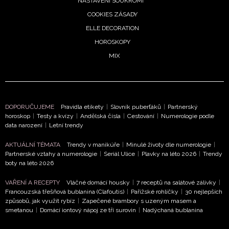
NASTAVENÍ SOUKROMÍ
COOKIES ZÁSADY
NEWSLETTER
ELLE DECORATION
HOROSKOPY
ODES
MIX
Přihlášením k newsletteru souhlasíte s
Obchodními pod
společnosti BurdaMedia Extra s.r.o.
a potvrzujete, že j
seznámili se
Zásadami ochrany soukromí
- BurdaMedia
DOPORUČUJEME
Pravidla etikety
|
Slovník puberťáků
|
Partnerský
s.r.o. bude s Vašimi údaji pracovat zejména k organizaci a
horoskop
|
Testy a kvízy
|
Andělská čísla
|
Cestování
|
Numerologie podle
data narození
|
Letní trendy
vyhodnocení akce a zasílání novinek.
AKTUÁLNÍ TÉMATA
Trendy v manikúře
|
Minulé životy dle numerologie
|
Chcete navíc dostávat i další zajímavé a exkluzivní informace
Partnerské vztahy a numerologie
|
Seriál Ulice
|
Plavky na léto 2026
|
Trendy
partnerů? Pokud souhlasíte se zpracováním údajů k tomuto ú
boty na léto 2026
podle
Zásad ochrany soukromí BurdaMedia Extra s.r.o.
,
toto pole.
VAŘENÍ A RECEPTY
Vláčné domácí housky
|
7 receptů na salátové zálivky
|
Francouzská třešňová bublanina (Clafoutis)
|
Pařížské rohlíčky
|
30 nejlepších
způsobů, jak využít rybíz
|
Zapečené brambory s uzeným masem a
smetanou
|
Domácí iontový nápoj ze tří surovin
|
Nadýchaná bublanina