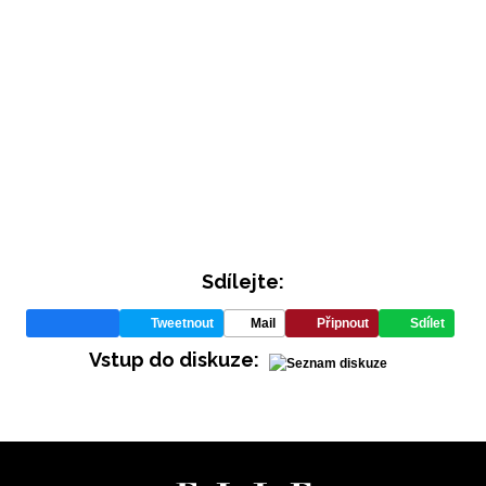
Sdílejte:
Tweetnout
Mail
Připnout
Sdílet
Vstup do diskuze: