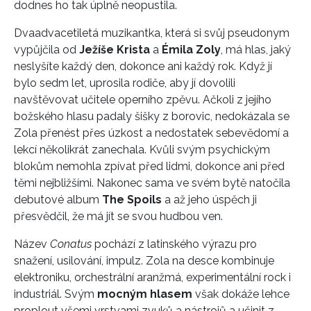
dodnes ho tak úplně neopustila.
Dvaadvacetiletá muzikantka, která si svůj pseudonym
vypůjčila od
Ježíše Krista
a
Émila Zoly
, má hlas, jaký
neslyšíte každý den, dokonce ani každý rok. Když jí
bylo sedm let, uprosila rodiče, aby jí dovolili
navštěvovat učitele operního zpěvu. Ačkoli z jejího
božského hlasu padaly šišky z borovic, nedokázala se
Zola přenést přes úzkost a nedostatek sebevědomí a
lekcí několikrát zanechala. Kvůli svým psychickým
blokům nemohla zpívat před lidmi, dokonce ani před
těmi nejbližšími. Nakonec sama ve svém bytě natočila
debutové album
The Spoils
a až jeho úspěch ji
přesvědčil, že má jít se svou hudbou ven.
Název
Conatus
pochází z latinského výrazu pro
snažení, usilování, impulz. Zola na desce kombinuje
elektroniku, orchestrální aranžmá, experimentální rock i
industriál. Svým
mocným hlasem
však dokáže lehce
proplout všemi vrstvami zvuků a nástrojů a učinit z