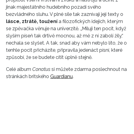
jinak majestátního hudebního pozadí svého
bezvládného sluhu. V plné síle tak zaznívají její texty o
lásce, ztrátě, toužení
a filozofických idejích, kterým
se zpěvačka věnuje na univerzitě. „Miluji ten pocit, když
slyším píseň tak drtivě mocnou, až mě z ní zabolí žíly,“
nechala se slyšet. A tak, snad aby vám nebylo líto, že o
tenhle pocit přicházíte, připravila jedenáct písní, které
způsobí, že se budete cítit úplně stejně.
Celé album
Conatus
si můžete zdarma poslechnout na
stránkách britského
Guardianu
.