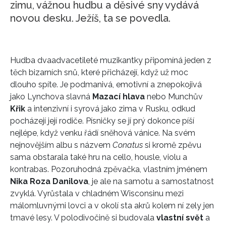
zimu, vážnou hudbu a děsivé sny vydává
novou desku. Ježíš, ta se povedla.
Hudba dvaadvacetileté muzikantky připomíná jeden z
těch bizarních snů, které přicházejí, když už moc
dlouho spíte. Je podmanivá, emotivní a znepokojivá
jako Lynchova slavná
Mazací hlava
nebo Munchův
Křik
a intenzivní i syrová jako zima v Rusku, odkud
pocházejí její rodiče. Písničky se jí prý dokonce píší
nejlépe, když venku řádí sněhová vánice. Na svém
nejnovějším albu s názvem
Conatus
si kromě zpěvu
sama obstarala také hru na cello, housle, violu a
kontrabas. Pozoruhodná zpěvačka, vlastním jménem
Nika Roza Danilova
, je ale na samotu a samostatnost
zvyklá. Vyrůstala v chladném Wisconsinu mezi
málomluvnými lovci a v okolí sta akrů kolem ní zely jen
tmavé lesy. V polodivočině si budovala
vlastní svět
a