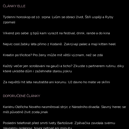
ČLÁNKY ELLE
Týdenní horoskop od 10. srpna: Lvům se obrací život, Štíři uspějí a Ryby
zpomalí
Víkend pro sebe: 5 tipů kam vyrazit na festival, drink, rande a do kina
Nejvíc cool žabky léta přímo z Kodaně. Zakrývají palec a mají kitten heel
Kreatin po třicítce? Pro ženy může mít větší význam, než se zdá
Každý večer jen scrollování na gauči a ticho? Zkuste s partnerem rutinu, díky
které uklidíte dům i zažehnete starou jiskru
Za největší hit léta neutratíte ani korunu. Už dávno ho máte ve skříni
DOPORUČENÉ ČLÁNKY
Kariéru Oldřicha Nového nasměroval strýc z Národního divadla: Slavný herec se
měl původně živit zcela jinak
Poslední telefonát před smrtí Ivety Bartošové: Zpěvačka zavolala svému
slavnému kolegovi, hovor netrval ani minutu