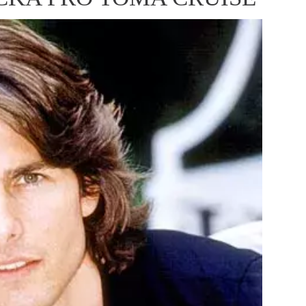
ÁSKA A SEX
ELLEPHORIA
ELLE STOR
ingles
y a on
ex
vatba
OME
NEWSLETTER