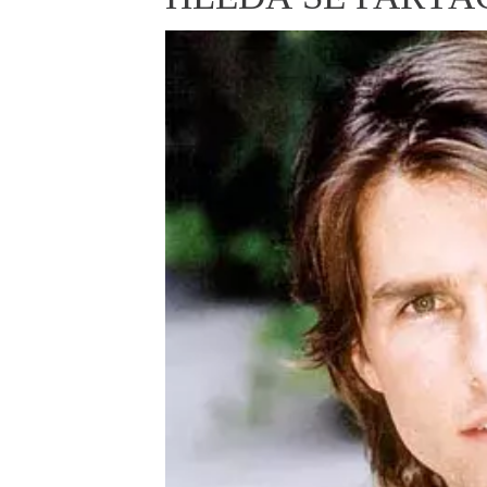
ELLE BEAUTY LOUNGE
L
S
V
S
S
ELLE DECORATION
H
INFORMACE
REDAKCE