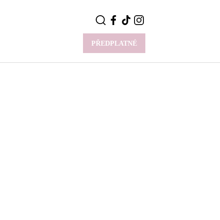
PŘEDPLATNÉ
VÍCE
Y
CELEBRITY
Novinky
Styl slavných
Rozhovory
ie