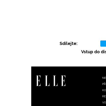
Sdílejte:
Vstup do di
F
NE
PŘ
m
KO
RE
VO