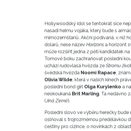
Hollywoodský idol se tentokrát sice ne
nasadí helmu vojáka, který bude s armá
mimozemšťanů. Akční podívaná, v níž h
dolarů, nese název
Horizons
a horizont s
může rozšířit jedna z pěti kandidátek na 
Tomově boku zachraňovat poslední kous
uchází rudovlasá hvězda ze
Stromu živo
švédská hvězda
Noomi Rapace
, znám
Olivia Wilde
, která v našich kinech pr
poslední bond girl
Olga Kurylenko
a na
neokoukaná
Brit Marling
. Ta nedávno z
(
Jiná Země
).
Poslední slovo ve výběru herečky bude 
oslňoval s trojrozměrnou předělávkou d
češtiny pro cizince, o novinkách z oblasti