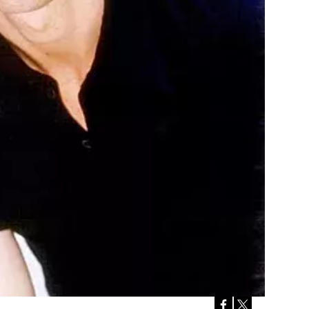
Přihlášením k newsletteru souhlasíte s
Obcho
společnosti BurdaMedia Extra s.r.o.
a potv
Zásadami ochrany soukromí
- BurdaMedia E
pracovat zejména k organizaci a vyhodnocení 
Chcete navíc dostávat i další zajímavé a exkluz
Pokud souhlasíte se zpracováním údajů k tom
soukromí BurdaMedia Extra s.r.o.
, zaškrtnět