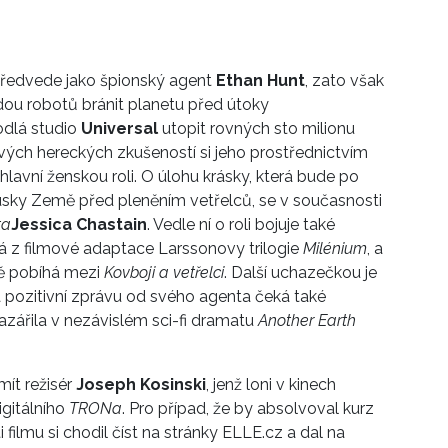
předvede jako špionský agent
Ethan Hunt
, zato však
dou robotů bránit planetu před útoky
odlá studio
Universal
utopit rovných sto milionu
vých hereckých zkušeností si jeho prostřednictvím
hlavní ženskou roli. O úlohu krásky, která bude po
ky Země před pleněním vetřelců, se v současnosti
ta
Jessica Chastain
. Vedle ní o roli bojuje také
á z filmové adaptace Larssonovy trilogie
Milénium
, a
ávě pobíhá mezi
Kovboji a vetřelci
. Další uchazečkou je
 pozitivní zprávu od svého agenta čeká také
azářila v nezávislém sci-fi dramatu
Another Earth
mít režisér
Joseph Kosinski
, jenž loni v kinech
igitálního
TRONa
. Pro případ, že by absolvoval kurz
 filmu si chodil číst na stránky ELLE.cz a dal na