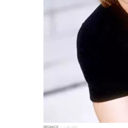
REDAKCE
/
1. 09. 2011