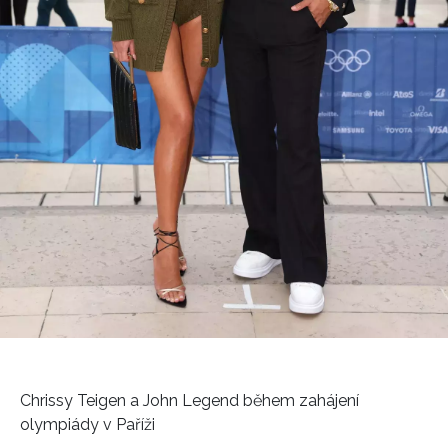
Přihlášením k newsletteru souhlasíte s
Obchodními
podmínkami společnosti BurdaMedia Extra s.r.o.
a
potvrzujete, že jste se seznámili se
Zásadami
ochrany soukromí
- BurdaMedia Extra s.r.o. bude s
Vašimi údaji pracovat zejména k organizaci a
vyhodnocení akce a zasílání novinek.
Chcete navíc dostávat i další zajímavé a exkluzivní
informace od našich partnerů? Pokud souhlasíte se
zpracováním údajů k tomuto účelu podle
Zásad ochrany
soukromí BurdaMedia Extra s.r.o.
, zaškrtněte toto pole.
Chrissy Teigen a John Legend během zahájení
olympiády v Paříži