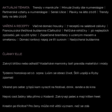
AKTUÁLNÍ TÉMATA
Trendy v manikúře
|
Minulé životy dle numerologie
|
Partnerské vztahy a numerologie
|
Seriál Ulice
|
Plavky na léto 2026
|
Trendy
boty na léto 2026
VAŘENÍ A RECEPTY
Vláčné domácí housky
|
7 receptů na salátové zálivky
|
Francouzská třešňová bublanina (Clafoutis)
|
Pařížské rohlíčky
|
30 nejlepších
způsobů, jak využít rybíz
|
Zapečené brambory s uzeným masem a
smetanou
|
Domácí iontový nápoj ze tří surovin
|
Nadýchaná bublanina
ČLÁNKY ELLE
Zakrýt bříško nebo odhalit? Kodaňské maminky boří pravidla mateřství i módy
Týdenní horoskop od 10. srpna: Lvům se obrací život, Štíři uspějí a Ryby
zpomalí
Víkend pro sebe: 5 tipů kam vyrazit na festival, drink, rande a do kina
Nejvíc cool žabky léta přímo z Kodaně. Zakrývají palec a mají kitten heel
Kreatin po třicítce? Pro ženy může mít větší význam, než se zdá