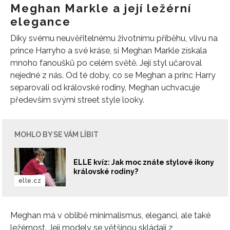
Meghan Markle a její ležérní
elegance
Díky svému neuvěřitelnému životnímu příběhu, vlivu na
prince Harryho a své kráse, si Meghan Markle získala
mnoho fanoušků po celém světě. Její styl učaroval
nejedné z nás. Od té doby, co se Meghan a princ Harry
separovali od královské rodiny, Meghan uchvacuje
především svými street style looky.
MOHLO BY SE VÁM LÍBIT
ELLE kvíz: Jak moc znáte stylové ikony
královské rodiny?
elle.cz
Meghan má v oblibě minimalismus, eleganci, ale také
ležérnost. Její modely se většinou skládají z