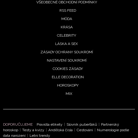
VŠEOBECNÉ OBCHODNÍ PODMÍNKY
RSS FEED
MÓDA
KRÁSA
CELEBRITY
LÁSKA A SEX
ZÁSADY OCHRANY SOUKROMÍ
NASTAVENÍ SOUKROMÍ
COOKIES ZÁSADY
ELLE DECORATION
HOROSKOPY
MIX
DOPORUČUJEME
Pravidla etikety
|
Slovník puberťáků
|
Partnerský
horoskop
|
Testy a kvízy
|
Andělská čísla
|
Cestování
|
Numerologie podle
data narození
|
Letní trendy