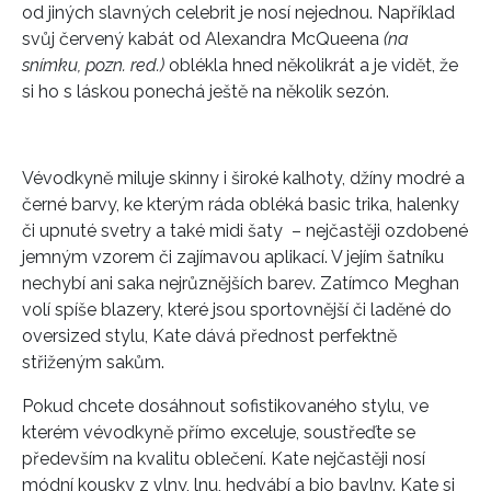
od jiných slavných celebrit je nosí nejednou. Například
svůj červený kabát od Alexandra McQueena
(na
snímku, pozn. red.)
oblékla hned několikrát a je vidět, že
si ho s láskou ponechá ještě na několik sezón.
Vévodkyně miluje skinny i široké kalhoty, džíny modré a
černé barvy, ke kterým ráda obléká basic trika, halenky
či upnuté svetry a také midi šaty – nejčastěji ozdobené
jemným vzorem či zajímavou aplikací. V jejím šatníku
nechybí ani saka nejrůznějších barev. Zatímco Meghan
volí spíše blazery, které jsou sportovnější či laděné do
oversized stylu, Kate dává přednost perfektně
střiženým sakům.
Pokud chcete dosáhnout sofistikovaného stylu, ve
kterém vévodkyně přímo exceluje, soustřeďte se
především na kvalitu oblečení. Kate nejčastěji nosí
módní kousky z vlny, lnu, hedvábí a bio bavlny. Kate si