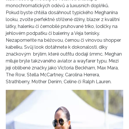
monochromatických oděvů a luxusních doplňků.
Pokud byste chtěla dosáhnout typického Meghanina
looku, zvolte perfektně střižené džíny, blazer z kvalitní
látky, halenku či černobílé pruhované triko, lodičky na
jehlovém podpatku či baleríny a Veja tenisky.
Nezapomeňte na béžovou, černou či vínovou shopper
kabelku. Svůj look dotáhnete k dokonalosti, díky
značkovým brýlím, které outfitu dodají šmrnc. Meghan
miluje brýle takzvaného aviator a wayfarer typu. Mezi
její oblíbené značky jako Victoria Beckham, Max Mara,
The Row, Stella McCartney, Carolina Herrera,
Strathberry, Mother Denim, Celine či Ralph Lauren.