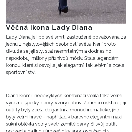
Věčná ikona Lady Diana
Lady Diana je i po své smrti zaslouženě považována za
INFORMACE
jednu z nejstylovějších osobností světa. Není proto
divu, že se její styl stal nesmrtelným a dodnes ho
REDAKCE
napodobují miliony příznivců módy. Stala legendární
ikonou, která si osvojila jak elegantní, tak ležérní a zcela
sportovní styl.
Diana kromě neobvyklých kombinací volila také velmi
výrazné šperky, barvy, vzory i obuv. Zatímco některé její
outfity byly zcela elegantní a monochromatické, jiné
byly velmi hravé – například k barevné elegantní maxi
sukni oblékla volný svetr zemité barvy, či svůj outfit
pozvedla na jinou úroveň díky sportovní čepici s