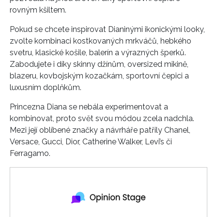
rovným kšiltem.
Pokud se chcete inspirovat Dianinými ikonickými looky,
zvolte kombinaci kostkovaných mrkváčů, hebkého
svetru, klasické košile, balerín a výrazných šperků.
Zabodujete i díky skinny džínům, oversized mikině,
blazeru, kovbojským kozačkám, sportovní čepici a
luxusním doplňkům.
Princezna Diana se nebála experimentovat a
kombinovat, proto svět svou módou zcela nadchla.
Mezi její oblíbené značky a návrháře patřily Chanel,
Versace, Gucci, Dior, Catherine Walker, Levi’s či
Ferragamo.