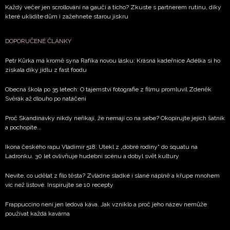
Každý večer jen scrollování na gauči a ticho? Zkuste s partnerem rutinu, díky
které uklidíte dům i zažehnete starou jiskru
DOPORUČENÉ ČLÁNKY
Petr Kůrka má kromě syna Rafíka novou lásku: Krásná kadeřnice Adélka si ho
získala díky jídlu z fast foodu
Obecná škola po 35 letech: O tajemství fotografie z filmu promluvil Zdeněk
Svěrák až dlouho po natáčení
Proč Skandinávky nikdy neříkají, že nemají co na sebe? Okopírujte jejich šatník
a pochopíte...
Ikona českého rapu Vladimír 518: Utekl z „dobré rodiny“ do squatu na
Ladronku. 30 let ovlivňuje hudební scénu a dobyl svět kultury
Nevíte, co udělat z filo těsta? Zvládne sladké i slané náplně a křupe mnohem
víc než listové. Inspirujte se 10 recepty
Frappuccino není jen ledová káva. Jak vzniklo a proč jeho název nemůže
používat každá kavárna