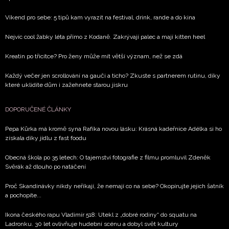
Víkend pro sebe: 5 tipů kam vyrazit na festival, drink, rande a do kina
Nejvíc cool žabky léta přímo z Kodaně. Zakrývají palec a mají kitten heel
Kreatin po třicítce? Pro ženy může mít větší význam, než se zdá
Každý večer jen scrollování na gauči a ticho? Zkuste s partnerem rutinu, díky
které uklidíte dům i zažehnete starou jiskru
DOPORUČENÉ ČLÁNKY
Pepa Kůrka má kromě syna Rafíka novou lásku: Krásná kadeřnice Adélka si ho
získala díky jídlu z fast foodu
Obecná škola po 35 letech: O tajemství fotografie z filmu promluvil Zdeněk
Svěrák až dlouho po natáčení
Proč Skandinávky nikdy neříkají, že nemají co na sebe? Okopírujte jejich šatník
a pochopíte...
Ikona českého rapu Vladimír 518: Utekl z „dobré rodiny“ do squatu na
Ladronku. 30 let ovlivňuje hudební scénu a dobyl svět kultury