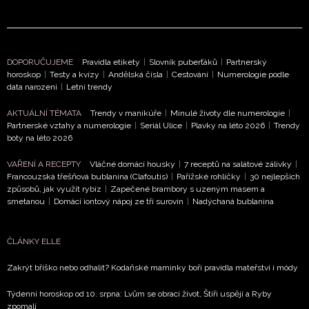
NEWSLETTER
DOPORUČUJEME
Pravidla etikety
|
Slovník puberťáků
|
Partnerský
ODESLAT
horoskop
|
Testy a kvízy
|
Andělská čísla
|
Cestování
|
Numerologie podle
data narození
|
Letní trendy
Přihlášením k newsletteru souhlasíte s
Obchodními
AKTUÁLNÍ TÉMATA
Trendy v manikúře
|
Minulé životy dle numerologie
|
podmínkami společnosti BurdaMedia Extra s.r.o.
a
Partnerské vztahy a numerologie
|
Seriál Ulice
|
Plavky na léto 2026
|
Trendy
potvrzujete, že jste se seznámili se
Zásadami
boty na léto 2026
ochrany soukromí
- BurdaMedia Extra s.r.o. bude s
VAŘENÍ A RECEPTY
Vláčné domácí housky
|
7 receptů na salátové zálivky
|
Vašimi údaji pracovat zejména k organizaci a
Francouzská třešňová bublanina (Clafoutis)
|
Pařížské rohlíčky
|
30 nejlepších
vyhodnocení akce a zasílání novinek.
způsobů, jak využít rybíz
|
Zapečené brambory s uzeným masem a
smetanou
|
Domácí iontový nápoj ze tří surovin
|
Nadýchaná bublanina
Chcete navíc dostávat i další zajímavé a exkluzivní
informace od našich partnerů? Pokud souhlasíte se
zpracováním údajů k tomuto účelu podle
Zásad ochrany
ČLÁNKY ELLE
soukromí BurdaMedia Extra s.r.o.
, zaškrtněte toto pole.
Zakrýt bříško nebo odhalit? Kodaňské maminky boří pravidla mateřství i módy
Týdenní horoskop od 10. srpna: Lvům se obrací život, Štíři uspějí a Ryby
zpomalí