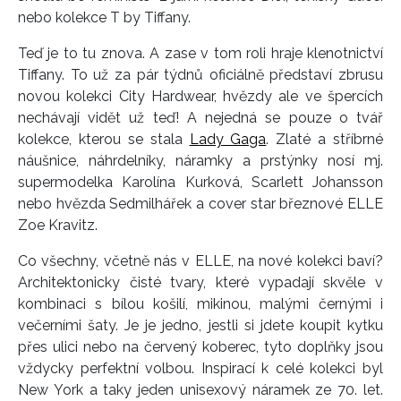
nebo kolekce T by Tiffany.
Teď je to tu znova. A zase v tom roli hraje klenotnictví
Tiffany. To už za pár týdnů oficiálně představí zbrusu
novou kolekci City Hardwear, hvězdy ale ve špercích
nechávají vidět už teď! A nejedná se pouze o tvář
kolekce, kterou se stala
Lady Gaga
. Zlaté a stříbrné
náušnice, náhrdelníky, náramky a prstýnky nosí mj.
supermodelka Karolína Kurková, Scarlett Johansson
nebo hvězda Sedmilhářek a cover star březnové ELLE
Zoe Kravitz.
Co všechny, včetně nás v ELLE, na nové kolekci baví?
Architektonicky čisté tvary, které vypadají skvěle v
kombinaci s bílou košilí, mikinou, malými černými i
večerními šaty. Je je jedno, jestli si jdete koupit kytku
přes ulici nebo na červený koberec, tyto doplňky jsou
vždycky perfektní volbou. Inspirací k celé kolekci byl
New York a taky jeden unisexový náramek ze 70. let.