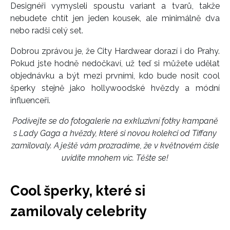
Designéři vymysleli spoustu variant a tvarů, takže
nebudete chtít jen jeden kousek, ale minimálně dva
nebo radši celý set.
Dobrou zprávou je, že City Hardwear dorazí i do Prahy.
Pokud jste hodně nedočkaví, už teď si můžete udělat
objednávku a být mezi prvními, kdo bude nosit cool
šperky stejně jako hollywoodské hvězdy a módní
influenceři.
Podívejte se do fotogalerie na exkluzivní fotky kampaně
s Lady Gaga a hvězdy, které si novou kolekci od Tiffany
zamilovaly. A ještě vám prozradíme, že v květnovém čísle
uvidíte mnohem víc. Těšte se!
Cool šperky, které si
zamilovaly celebrity