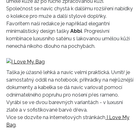
umělé kůže až po ručně zpracovanou kůži.
Společnost se navíc chystá k dalšímu rozšíření nabídky
o kolekce pro muže a další stylové doplňky.
Favoritem naší redakce je například elegantní
minimalistický design tašky
Abbi
. Progresivní
kombinace luxusního saténu s lakovanou umělou kůží
nenechá nikoho dlouho na pochybách.
Taška je úžasně lehká a navíc velmi praktická. Uvnitř je
samostatný oddíl na notebook, přihrádky na nejrůznější
dokumenty a kabelka se dá navíc variovat pomocí
odnímatelného popruhu pro nošení přes rameno.
Vyrábí se ve dvou barevných variantách - v luxusní
zlaté a v sofistikované barvě dřeva.
Více se dozvíte na internetových stránkách
I Love My
Bag
.