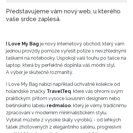
Představujeme vám nový web, u kterého
vaše srdce zaplesá.
I Love My Bag
je nový internetový obchod, který vám
jednou provždy pomůže vyřešit potíže s nevzhlednými
taškami na notebooky. Uspokojí vaši touhu po tašce na
laptop, která by perfektně doplnila váš módní styl.
A výběr je skutečně rozmanitý.
I Love My Bag nabízí například úchvatné kolekce od
holandské značky
TravelTeq
, které vás ohromí svým
praktickým, přitom vysoce luxusním designem nebo
berlínského labelu
redmaloo
, který je věrný tradičnímu
zpracování v moderním minimalistickém stylu.
Vybírat můžete z vysoké škály výrobků - od lehkých
tašek zhotovených z elegantního saténu, progresivní