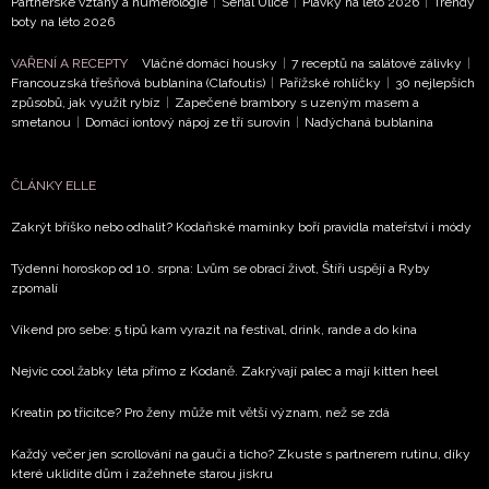
Partnerské vztahy a numerologie
|
Seriál Ulice
|
Plavky na léto 2026
|
Trendy
Přihlášením k newsletteru souhlasíte s
Obchodními
boty na léto 2026
podmínkami společnosti BurdaMedia Extra s.r.o.
a
potvrzujete, že jste se seznámili se
Zásadami
VAŘENÍ A RECEPTY
Vláčné domácí housky
|
7 receptů na salátové zálivky
|
Francouzská třešňová bublanina (Clafoutis)
|
Pařížské rohlíčky
|
30 nejlepších
ochrany soukromí
- BurdaMedia Extra s.r.o. bude s
způsobů, jak využít rybíz
|
Zapečené brambory s uzeným masem a
Vašimi údaji pracovat zejména k organizaci a
smetanou
|
Domácí iontový nápoj ze tří surovin
|
Nadýchaná bublanina
vyhodnocení akce a zasílání novinek.
Chcete navíc dostávat i další zajímavé a exkluzivní
ČLÁNKY ELLE
informace od našich partnerů? Pokud souhlasíte se
Zakrýt bříško nebo odhalit? Kodaňské maminky boří pravidla mateřství i módy
zpracováním údajů k tomuto účelu podle
Zásad ochrany
soukromí BurdaMedia Extra s.r.o.
, zaškrtněte toto pole.
Týdenní horoskop od 10. srpna: Lvům se obrací život, Štíři uspějí a Ryby
zpomalí
Víkend pro sebe: 5 tipů kam vyrazit na festival, drink, rande a do kina
Nejvíc cool žabky léta přímo z Kodaně. Zakrývají palec a mají kitten heel
Kreatin po třicítce? Pro ženy může mít větší význam, než se zdá
Každý večer jen scrollování na gauči a ticho? Zkuste s partnerem rutinu, díky
které uklidíte dům i zažehnete starou jiskru