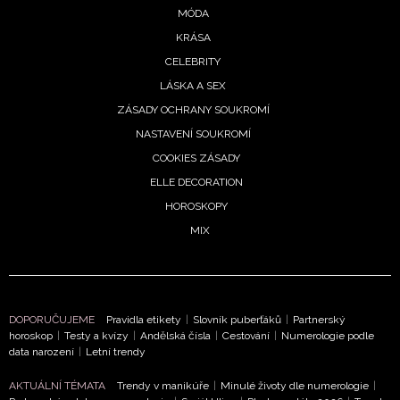
MÓDA
KRÁSA
CELEBRITY
LÁSKA A SEX
ZÁSADY OCHRANY SOUKROMÍ
NASTAVENÍ SOUKROMÍ
COOKIES ZÁSADY
ELLE DECORATION
HOROSKOPY
MIX
NEWSLETTER
DOPORUČUJEME
Pravidla etikety
|
Slovník puberťáků
|
Partnerský
horoskop
|
Testy a kvízy
|
Andělská čísla
|
Cestování
|
Numerologie podle
data narození
|
Letní trendy
ODESLAT
AKTUÁLNÍ TÉMATA
Trendy v manikúře
|
Minulé životy dle numerologie
|