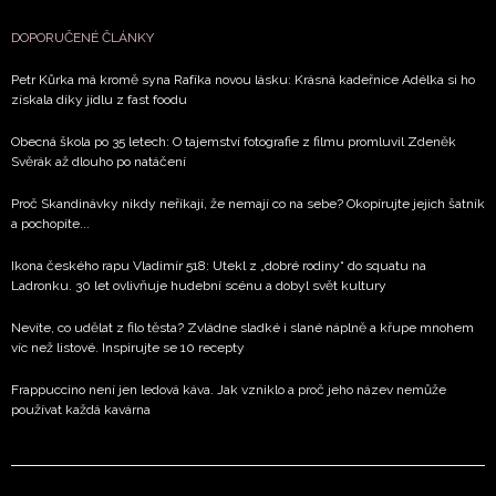
DOPORUČENÉ ČLÁNKY
Petr Kůrka má kromě syna Rafíka novou lásku: Krásná kadeřnice Adélka si ho
získala díky jídlu z fast foodu
Obecná škola po 35 letech: O tajemství fotografie z filmu promluvil Zdeněk
Svěrák až dlouho po natáčení
Proč Skandinávky nikdy neříkají, že nemají co na sebe? Okopírujte jejich šatník
a pochopíte...
Ikona českého rapu Vladimír 518: Utekl z „dobré rodiny“ do squatu na
Ladronku. 30 let ovlivňuje hudební scénu a dobyl svět kultury
Nevíte, co udělat z filo těsta? Zvládne sladké i slané náplně a křupe mnohem
víc než listové. Inspirujte se 10 recepty
Frappuccino není jen ledová káva. Jak vzniklo a proč jeho název nemůže
používat každá kavárna