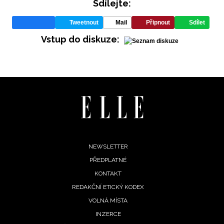
Sdílejte:
Tweetnout
Mail
Připnout
Sdílet
Vstup do diskuze:
INFORMACE
REDAKCE
Footer
NEWSLETTER
PŘEDPLATNÉ
menu
KONTAKT
REDAKČNÍ ETICKÝ KODEX
VOLNÁ MÍSTA
INZERCE