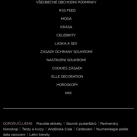
VŠEOBECNÉ OBCHODNÍ PODMÍNKY
RSS FEED
MÓDA
KRÁSA
CELEBRITY
LÁSKA A SEX
ZÁSADY OCHRANY SOUKROMÍ
NASTAVENÍ SOUKROMÍ
COOKIES ZÁSADY
ELLE DECORATION
HOROSKOPY
MIX
DOPORUČUJEME
Pravidla etikety
|
Slovník puberťáků
|
Partnerský
horoskop
|
Testy a kvízy
|
Andělská čísla
|
Cestování
|
Numerologie podle
data narození
|
Letní trendy