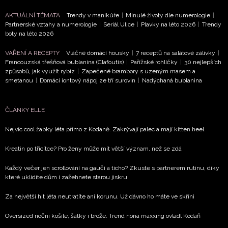
AKTUÁLNÍ TÉMATA
Trendy v manikúře
|
Minulé životy dle numerologie
|
NEWSLETTER
Partnerské vztahy a numerologie
|
Seriál Ulice
|
Plavky na léto 2026
|
Trendy
boty na léto 2026
ODESLAT
VAŘENÍ A RECEPTY
Vláčné domácí housky
|
7 receptů na salátové zálivky
|
Francouzská třešňová bublanina (Clafoutis)
|
Pařížské rohlíčky
|
30 nejlepších
způsobů, jak využít rybíz
|
Zapečené brambory s uzeným masem a
Přihlášením k newsletteru souhlasíte s
Obchodními
smetanou
|
Domácí iontový nápoj ze tří surovin
|
Nadýchaná bublanina
podmínkami společnosti BurdaMedia Extra s.r.o.
a
potvrzujete, že jste se seznámili se
Zásadami
ochrany soukromí
- BurdaMedia Extra s.r.o. bude s
ČLÁNKY ELLE
Vašimi údaji pracovat zejména k organizaci a
Nejvíc cool žabky léta přímo z Kodaně. Zakrývají palec a mají kitten heel
vyhodnocení akce a zasílání novinek.
Kreatin po třicítce? Pro ženy může mít větší význam, než se zdá
Chcete navíc dostávat i další zajímavé a exkluzivní
informace od našich partnerů? Pokud souhlasíte se
Každý večer jen scrollování na gauči a ticho? Zkuste s partnerem rutinu, díky
zpracováním údajů k tomuto účelu podle
Zásad ochrany
které uklidíte dům i zažehnete starou jiskru
soukromí BurdaMedia Extra s.r.o.
, zaškrtněte toto pole.
Za největší hit léta neutratíte ani korunu. Už dávno ho máte ve skříni
Oversized noční košile, šátky i brože. Trend nona maxxing ovládl Kodaň