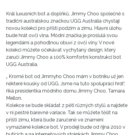
Král luxusních bot a doplňků, Jimmy Choo společně s
tradiční australskou značkou UGG Australia chystají
novou kolekci pro příští podzim a zimu. Hlavní úlohu
bude hrát ovčí vlna. Módní značka je proslulá svou
legendární a pohodlnou obuví z ovčí vlny. V nové
kolekci můžete očekávat vychytaný design, který
zaručí Jimmy Choo a 100% komfortní konstrukci bot
UGG Australia.
„ Kromě bot od Jimmyho Choo mám v botníku už jen
některé kousky od UGG. Jsme na tuto spolupráci hrdí“,
říká presidentka módního domu Jimmy Choo, Tamara
Mellon.
Kolekce se bude skládat z pěti různých stylů a najdete
v ní pestré barevné variace. Tak se můžete těšit na
příští zimu, která bude zaručeně ve znamení
vymazlené kolekce bot. V prodeji bude od října 2010 v
buticích a na internetových stránkách Jimmy Choo.