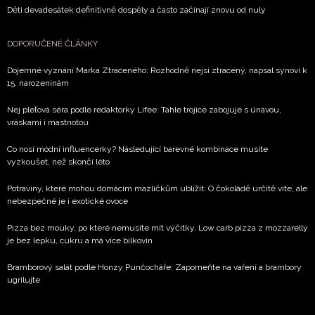
Děti devadesátek definitivně dospěly a často začínají znovu od nuly
DOPORUČENÉ ČLÁNKY
Dojemné vyznání Marka Ztraceného: Rozhodně nejsi ztracený, napsal synovi k
15. narozeninám
Nej pleťová séra podle redaktorky Lifee: Tahle trojice zabojuje s únavou,
vráskami i mastnotou
Co nosí módní influencerky? Následující barevné kombinace musíte
vyzkoušet, než skončí léto
Potraviny, které mohou domácím mazlíčkům ublížit: O čokoládě určitě víte, ale
nebezpečné je i exotické ovoce
Pizza bez mouky, po které nemusíte mít výčitky. Low carb pizza z mozzarelly
je bez lepku, cukru a má více bílkovin
Bramborový salát podle Honzy Punčocháře: Zapomeňte na vaření a brambory
ugrilujte