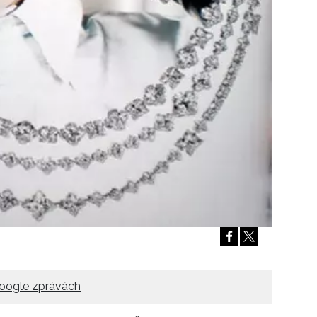
Přihlášením k newsletteru souhlasíte s
Obcho
společnosti BurdaMedia Extra s.r.o.
a potv
Zásadami ochrany soukromí
- BurdaMedia E
pracovat zejména k organizaci a vyhodnocení 
Chcete navíc dostávat i další zajímavé a exkluz
Pokud souhlasíte se zpracováním údajů k tom
soukromí BurdaMedia Extra s.r.o.
, zaškrtnět
oogle zprávách