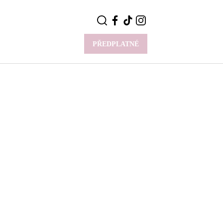
PŘEDPLATNÉ
VÍCE
Y
CELEBRITY
Novinky
Styl slavných
Rozhovory
ie