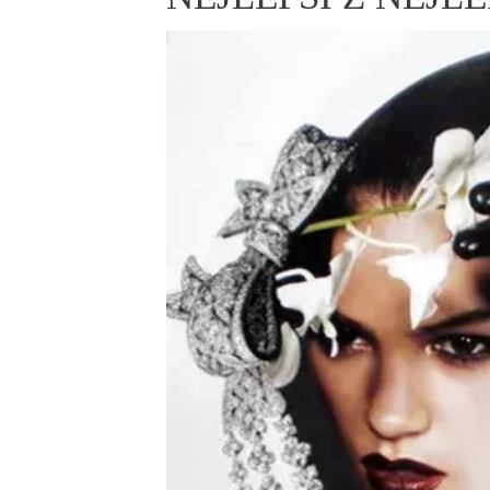
ELLE BEAUTY LOUNGE
L
S
V
S
S
ELLE DECORATION
H
INFORMACE
REDAKCE