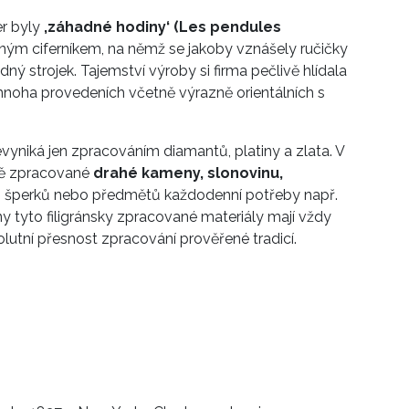
r byly
‚záhadné hodiny‘ (Les pendules
dným ciferníkem, na němž se jakoby vznášely ručičky
ný strojek. Tajemství výroby si firma pečlivě hlídala
 mnoha provedeních včetně výrazně orientálních s
evyniká jen zpracováním diamantů, platiny a zlata. V
ně zpracované
drahé kameny, slonovinu,
šperků nebo předmětů každodenní potřeby např.
 tyto filigránsky zpracované materiály mají vždy
lutní přesnost zpracování prověřené tradicí.