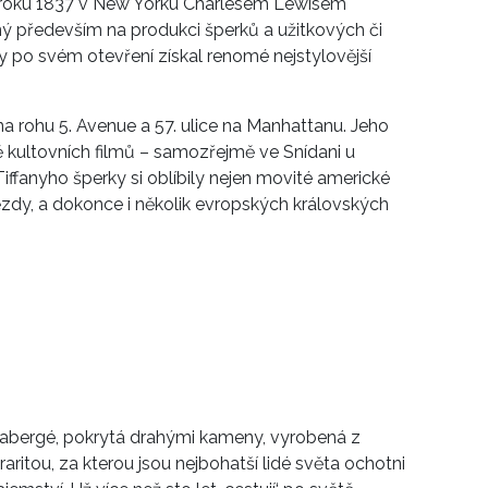
a roku 1837 v New Yorku Charlesem Lewisem
ý především na produkci šperků a užitkových či
zy po svém otevření získal renomé nejstylovější
 na rohu 5. Avenue a 57. ulice na Manhattanu. Jeho
adě kultovních filmů – samozřejmě ve Snídani u
fanyho šperky si oblíbily nejen movité americké
vězdy, a dokonce i několik evropských královských
Fabergé, pokrytá drahými kameny, vyrobená z
raritou, za kterou jsou nejbohatší lidé světa ochotni