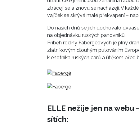
utratit celé jmění. Jsou zahalena řadou ta
ztrácejí se a znovu se nacházejí. V kaž
vajíček se skrývá malé překvapení – nap
Do našich dnů se jich dochovalo dvaaše
na objednávku ruských panovníků.
Příběh rodiny Fabergéových je plný dram
zlatníkovým dlouhým putováním Evropo
klenotníka ruských carů a útěkem před b
ELLE nežije jen na webu –
sítích: