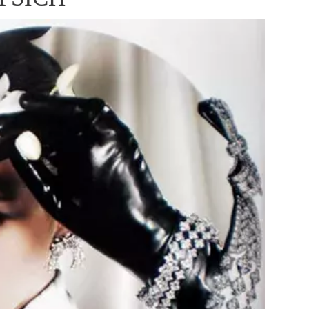
ÁSKA A SEX
ELLEPHORIA
ELLE STOR
ingles
y a on
ex
vatba
OME
NEWSLETTER