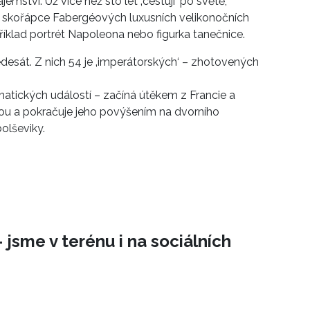
jemství. Už více než sto let ‚cestují‘ po světě,
dé skořápce Fabergéových luxusních velikonočních
říklad portrét Napoleona nebo figurka tanečnice.
desát. Z nich 54 je ‚imperátorských‘ – zhotovených
atických událostí – začíná útěkem z Francie a
u a pokračuje jeho povýšením na dvorního
olševiky.
 jsme v terénu i na sociálních