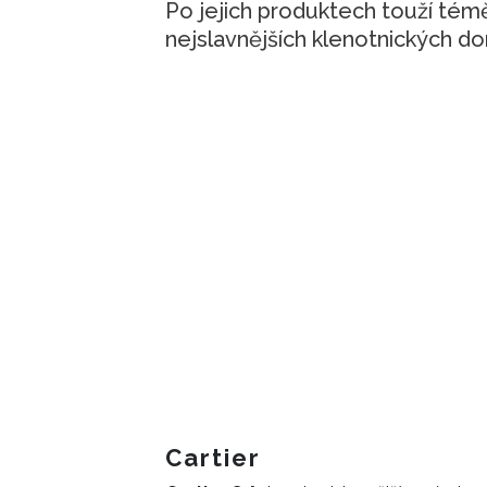
Po jejich produktech touží témě
nejslavnějších klenotnických d
Cartier