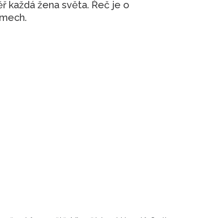
ř každá žena světa. Řeč je o
omech.