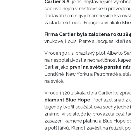
Cartier S.A.
je asi nejslavnějším výrobc
spočívá nejen v mistrovském provedení, al
dodavatelem nejvýznamnějších královsk
zakladateli Louisi-Françoisovi říkalo
kle
Firma Cartier byla založena roku 18
vnukové, Louis, Pierre a Jacques, kteří s
V roce 1904 si brazilský pilot Alberto S
na nespolehlivost a nepraktičnost kapesn
Cartier jako
první na světě pánské ná
Londýně, New Yorku a Petrohradě a stáv
na světě.
V roce 1920 získala dílna Cartier ke zpr
diamant Blue Hope
. Pocházel snad z d
legendy tvořil součást oka sochy jedné
známo, ví se ale, že jej provázela celá řa
zasazení kamene platinu a Blue Hope ob
a polštářků. Klenot zavěsil na řetízek 