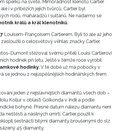
em šperků na světě. Mimořádnost klenotů Cartier
e i v příbězích jejich tvůrců. Cartier byl
ých rodů, mahárádžů i sultánů. Ne nadarmo se
notník králů a král klenotníků
.
47
Louisem-Françoisem Cartierem. Byli to ale až jeho
e zasloužili o celosvětový věhlas značky Cartier.
antos-Dumont stěžoval svému příteli Louisi Cartierovi
ích hodinek při letu. Ještě v témže roce vyrobil
ramkové hodinky
. V té době už má pobočky v
á se jednou z nejúspěšnějších hodinářských firem
acování jeden z nejslavnějších diamantů všech dob –
olu Kollur v oblasti Golkonda v Indii a podle
 indické bohyně. Přesné datum nálezu diamantu není
da neštěstí a násilných úmrtí. Cartier použil k
klopil šestnácti bílými diamanty broušenými do slz
posázený 45 diamanty.