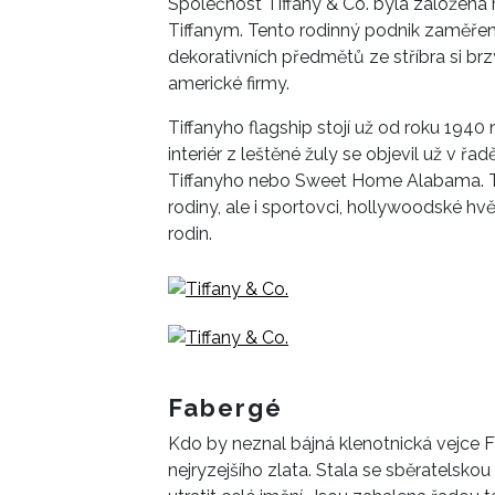
Společnost Tiffany & Co. byla založen
Tiffanym. Tento rodinný podnik zaměřen
dekorativních předmětů ze stříbra si br
americké firmy.
Tiffanyho flagship stojí už od roku 1940
interiér z leštěné žuly se objevil už v ř
Tiffanyho nebo Sweet Home Alabama. Tif
rodiny, ale i sportovci, hollywoodské h
rodin.
Fabergé
Kdo by neznal bájná klenotnická vejce 
nejryzejšího zlata. Stala se sběratelskou 