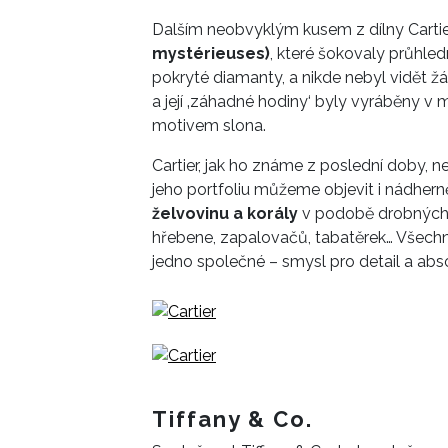
Dalším neobvyklým kusem z dílny Cartie
mystérieuses)
, které šokovaly průhle
pokryté diamanty, a nikde nebyl vidět žád
a její ‚záhadné hodiny‘ byly vyráběny v
motivem slona.
Cartier, jak ho známe z poslední doby, n
jeho portfoliu můžeme objevit i nádher
želvovinu a korály
v podobě drobných 
hřebene, zapalovačů, tabatěrek… Všechny
jedno společné – smysl pro detail a abso
Tiffany & Co.