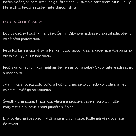
Každý večer jen scrollování na gauči a ticho? Zkuste s partnerem rutinu, díky
které uklidíte dům i zažehnete starou jiskru
DOPORUČENÉ ČLÁNKY
Dobrosrdečný tlouštík František Černý: Díky své nadváze získával role, oženil
se až před padesátkou
Pepa Kůrka má kromě syna Rafíka novou lásku: Krásná kadeřnice Adélka si ho
získala díky jídlu z fast foodu
Proč Skandinávky nikdy neříkají, že nemají co na sebe? Okopírujte jejich šatník
a pochopíte...
„Maminka si po rozvodu pořídila kočku, dnes se to vymklo kontrole a já nevím,
co s tím,“ svěřuje se Veronika
Švestky umí potrápit i pomoci. Vláknina prospívá trávení, sorbitol může
nadýmat a bílý povlak není plíseň ani špína
Bílý povlak na švestkách: Možná se mu vyhýbáte. Podle něj však poznáte
čerstvost