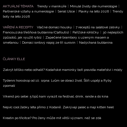
AKTUÁLNÍ TÉMATA
Trendy v manikúře
|
Minulé životy dle numerologie
|
Partnerské vztahy a numerologie
|
Seriál Ulice
|
Plavky na léto 2026
|
Trendy
NEWSLETTER
boty na léto 2026
VAŘENÍ A RECEPTY
Vláčné domácí housky
|
7 receptů na salátové zálivky
|
ODESLAT
Francouzská třešňová bublanina (Clafoutis)
|
Pařížské rohlíčky
|
30 nejlepších
způsobů, jak využít rybíz
|
Zapečené brambory s uzeným masem a
Přihlášením k newsletteru souhlasíte s
Obchodními
smetanou
|
Domácí iontový nápoj ze tří surovin
|
Nadýchaná bublanina
podmínkami společnosti BurdaMedia Extra s.r.o.
a
potvrzujete, že jste se seznámili se
Zásadami
ČLÁNKY ELLE
ochrany soukromí
- BurdaMedia Extra s.r.o. bude s
Vašimi údaji pracovat zejména k organizaci a
Zakrýt bříško nebo odhalit? Kodaňské maminky boří pravidla mateřství i módy
vyhodnocení akce a zasílání novinek.
Týdenní horoskop od 10. srpna: Lvům se obrací život, Štíři uspějí a Ryby
zpomalí
Chcete navíc dostávat i další zajímavé a exkluzivní
informace od našich partnerů? Pokud souhlasíte se
Víkend pro sebe: 5 tipů kam vyrazit na festival, drink, rande a do kina
zpracováním údajů k tomuto účelu podle
Zásad ochrany
soukromí BurdaMedia Extra s.r.o.
, zaškrtněte toto pole.
Nejvíc cool žabky léta přímo z Kodaně. Zakrývají palec a mají kitten heel
Kreatin po třicítce? Pro ženy může mít větší význam, než se zdá