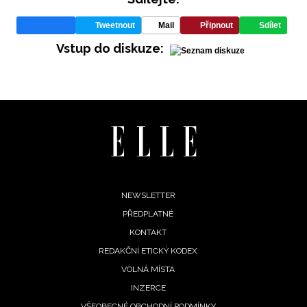
Tweetnout
Mail
Připnout
Sdílet
Vstup do diskuze:
INFORMACE
REDAKCE
Footer
NEWSLETTER
PŘEDPLATNÉ
menu
KONTAKT
REDAKČNÍ ETICKÝ KODEX
VOLNÁ MÍSTA
INZERCE
VŠEOBECNÉ OBCHODNÍ PODMÍNKY