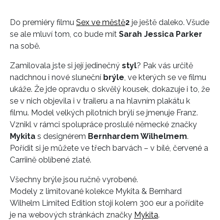
Do premiéry filmu
Sex ve městě
2
je ještě daleko. Všude
se ale mluví tom, co bude mít
Sarah Jessica Parker
na sobě.
Zamilovala jste si její jedinečný
styl
? Pak vás určitě
nadchnou i nové sluneční
brýle
, ve kterých se ve filmu
ukáže. Že jde opravdu o skvělý kousek, dokazuje i to, že
se v nich objevila i v traileru a na hlavním plakátu k
filmu. Model velkých pilotních brýlí se jmenuje Franz.
Vznikl v rámci spolupráce proslulé německé značky
Mykita
s designérem
Bernhardem Wilhelmem
.
Pořídit si je můžete ve třech barvách – v bílé, červené a
Carriině oblíbené zlaté.
Všechny brýle jsou ručně vyrobené.
Modely z limitované kolekce Mykita & Bernhard
Wilhelm Limited Edition stojí kolem 300 eur a pořídíte
je na webových stránkách značky
Mykita
.