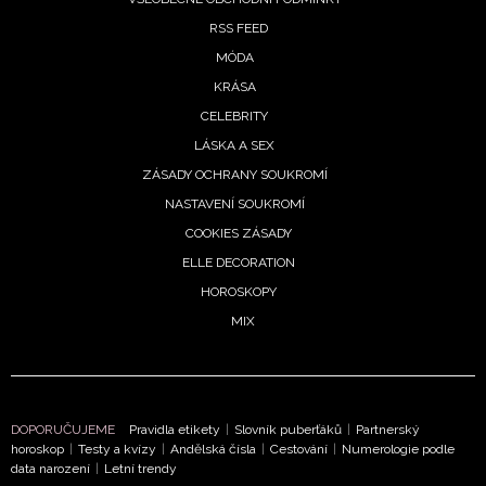
RSS FEED
MÓDA
KRÁSA
CELEBRITY
LÁSKA A SEX
ZÁSADY OCHRANY SOUKROMÍ
NASTAVENÍ SOUKROMÍ
COOKIES ZÁSADY
ELLE DECORATION
HOROSKOPY
MIX
DOPORUČUJEME
Pravidla etikety
|
Slovník puberťáků
|
Partnerský
horoskop
|
Testy a kvízy
|
Andělská čísla
|
Cestování
|
Numerologie podle
data narození
|
Letní trendy