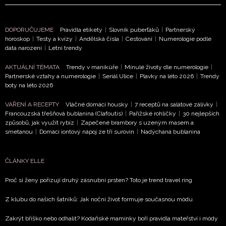
DOPORUČUJEME
Pravidla etikety
|
Slovník puberťáků
|
Partnerský
horoskop
|
Testy a kvízy
|
Andělská čísla
|
Cestování
|
Numerologie podle
data narození
|
Letní trendy
AKTUÁLNÍ TÉMATA
Trendy v manikúře
|
Minulé životy dle numerologie
|
Partnerské vztahy a numerologie
|
Seriál Ulice
|
Plavky na léto 2026
|
Trendy
boty na léto 2026
VAŘENÍ A RECEPTY
Vláčné domácí housky
|
7 receptů na salátové zálivky
|
Francouzská třešňová bublanina (Clafoutis)
|
Pařížské rohlíčky
|
30 nejlepších
způsobů, jak využít rybíz
|
Zapečené brambory s uzeným masem a
smetanou
|
Domácí iontový nápoj ze tří surovin
|
Nadýchaná bublanina
ČLÁNKY ELLE
Proč si ženy pořizují druhý zásnubní prsten? Toto je trend travel ring
Z klubu do našich šatníků: Jak noční život formuje současnou módu
Zakrýt bříško nebo odhalit? Kodaňské maminky boří pravidla mateřství i módy