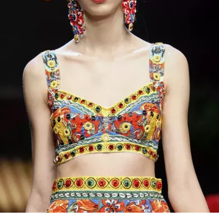
Přihlášením k newsletteru souhlasíte s
Obchodními
podmínkami společnosti BurdaMedia Extra s.r.o.
a
potvrzujete, že jste se seznámili se
Zásadami
ochrany soukromí
- BurdaMedia Extra s.r.o. bude s
Vašimi údaji pracovat zejména k organizaci a
vyhodnocení akce a zasílání novinek.
Chcete navíc dostávat i další zajímavé a exkluzivní
informace od našich partnerů? Pokud souhlasíte se
zpracováním údajů k tomuto účelu podle
Zásad ochrany
soukromí BurdaMedia Extra s.r.o.
, zaškrtněte toto pole.