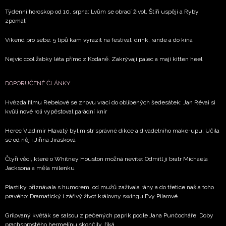
Týdenní horoskop od 10. srpna: Lvům se obrací život, Štíři uspějí a Ryby
zpomalí
Víkend pro sebe: 5 tipů kam vyrazit na festival, drink, rande a do kina
Nejvíc cool žabky léta přímo z Kodaně. Zakrývají palec a mají kitten heel
DOPORUČENÉ ČLÁNKY
Hvězda filmu Rebelové se znovu vrací do oblíbených šedesátek: Jan Révai si
kvůli nové roli vypěstoval parádní knír
Herec Vladimír Hlavatý byl mistr správné dikce a divadelního make-upu: Učila
se od něj i Jiřina Jirásková
Čtyři věci, které o Whitney Houston možná nevíte: Odmítl ji bratr Michaela
Jacksona a měla milenku
Plastiky přiznávala s humorem, od mužů zažívala rány a do třetice našla toho
pravého: Dramatický i zářivý život královny swingu Evy Pilarové
Grilovaný květák se salsou z pečených paprik podle Jana Punčocháře: Doby
prachsprostého hermelínu skončily, říká