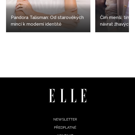
Pandora Talisman: Od starověkých
Čím menší, tím s
mincí k moderní identitě
návrat žhavých 
Footer
NEWSLETTER
PŘEDPLATNÉ
menu