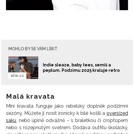
MOHLO BY SE VÁM LÍBIT
Indie sleaze, baby tees, semiš a
peplum. Podzimu 2025 kraluje retro
elle.cz
Malá kravata
INFORMACE
Mini kravata funguje jako rebelský doplněk podzimní
REDAKCE
sezóny. Můžete ji nosit ironicky k bílé košili a
oversized
saku
, nebo úplně odvážně – s braletkou či croptopem
nebo s rozepnutým svetrem. Dodává outfitu školácký,