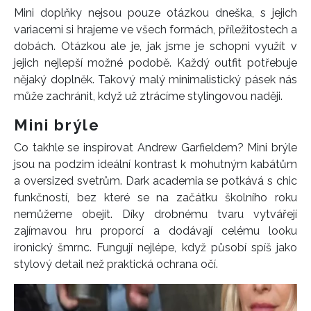
Mini doplňky nejsou pouze otázkou dneška, s jejich
variacemi si hrajeme ve všech formách, příležitostech a
dobách. Otázkou ale je, jak jsme je schopni využít v
jejich nejlepší možné podobě. Každý outfit potřebuje
nějaký doplněk. Takový malý minimalistický pásek nás
může zachránit, když už ztrácíme stylingovou naději.
Mini brýle
Co takhle se inspirovat Andrew Garfieldem? Mini brýle
jsou na podzim ideální kontrast k mohutným kabátům
a oversized svetrům. Dark academia se potkává s chic
funkčností, bez které se na začátku školního roku
nemůžeme obejít. Díky drobnému tvaru vytvářejí
zajímavou hru proporcí a dodávají celému looku
ironický šmrnc. Fungují nejlépe, když působí spíš jako
stylový detail než praktická ochrana očí.