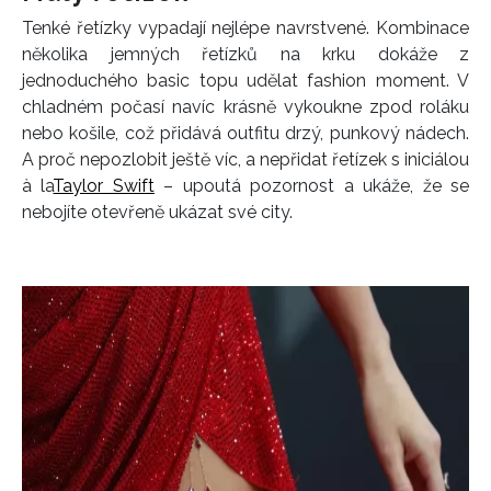
Tenké řetízky vypadají nejlépe navrstvené. Kombinace
několika jemných řetízků na krku dokáže z
jednoduchého basic topu udělat fashion moment. V
chladném počasí navíc krásně vykoukne zpod roláku
nebo košile, což přidává outfitu drzý, punkový nádech.
A proč nepozlobit ještě víc, a nepřidat řetízek s iniciálou
à la
Taylor Swift
– upoutá pozornost a ukáže, že se
nebojíte otevřeně ukázat své city.