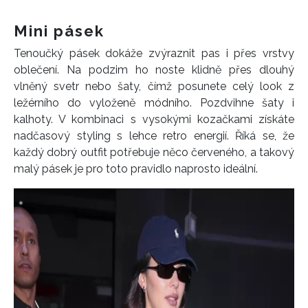
Mini pásek
Tenoučký pásek dokáže zvýraznit pas i přes vrstvy
oblečení. Na podzim ho noste klidně přes dlouhý
vlněný svetr nebo šaty, čímž posunete celý look z
ležérního do vyloženě módního. Pozdvihne šaty i
kalhoty. V kombinaci s vysokými kozačkami získáte
nadčasový styling s lehce retro energií. Říká se, že
každý dobrý outfit potřebuje něco červeného, a takový
malý pásek je pro toto pravidlo naprosto ideální.