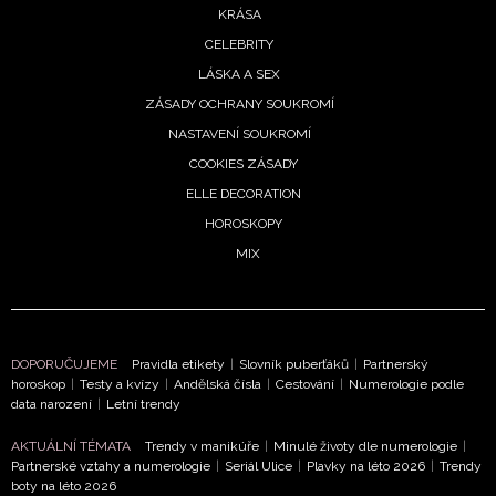
KRÁSA
CELEBRITY
LÁSKA A SEX
ZÁSADY OCHRANY SOUKROMÍ
NASTAVENÍ SOUKROMÍ
COOKIES ZÁSADY
ELLE DECORATION
HOROSKOPY
MIX
DOPORUČUJEME
Pravidla etikety
|
Slovník puberťáků
|
Partnerský
horoskop
|
Testy a kvízy
|
Andělská čísla
|
Cestování
|
Numerologie podle
data narození
|
Letní trendy
AKTUÁLNÍ TÉMATA
Trendy v manikúře
|
Minulé životy dle numerologie
|
Partnerské vztahy a numerologie
|
Seriál Ulice
|
Plavky na léto 2026
|
Trendy
boty na léto 2026