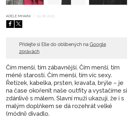
ADELE MHAINI
/
29. 08. 2025
Přidejte si Elle do oblíbených na
Google
zprávách
Čím menší, tím zábavnější. Čím menší, tím
méně starostí. Čím menší, tím víc sexy.
Řetízek, kabelka, prsten, kravata, brýle – je
na čase okořenit naše outfity a vystačíme si
zdánlivě s málem. Slavní muži ukazují, že i s
malým doplňkem se dá rozehrát velké
(módní) divadlo.