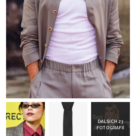
HOME
Přejít
do
galerie