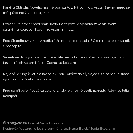
Kariéru Oldřicha Nového nasměroval strýc z Národního divadla: Slavný herec se
měl původně živit zcela jinak
Poslední telefonát před smrtí Ivety Bartošové: Zpěvačka zavolala svému
slavnému kolegovi, hovor netrval ani minutu
Proč Skandinávky nikdy neříkají, že nemají co na sebe? Okopírujte jejich šatník
a pochopíte...
Sametové tlapky a tajemná duše: Mezinárodní den koček odkrývá tajemství
fascinujících šelem i lásku Čechů ke kočkám
Nejlepší druhý život pro lák od okurek? Vložte do něj vejce a za pár dní získáte
výraznou chuťovku bez práce
Proč se při vaření používá alkohol a kdy je vhodné zvolit náhradu. Vždy se totiž
neodpaří
© 2003-2026
BurdaMedia Extra s.r.o.
Kopírování obsahu je bez písemného souhlasu BurdaMedia Extra s.r.o.