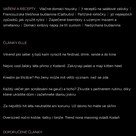
VAŘENÍ A RECEPTY
Vláčné domácí housky
|
7 receptů na salátové zálivky
|
Francouzská třešňová bublanina (Clafoutis)
|
Pařížské rohlíčky
|
30 nejlepších
způsobů, jak využít rybíz
|
Zapečené brambory s uzeným masem a
smetanou
|
Domácí iontový nápoj ze tří surovin
|
Nadýchaná bublanina
ČLÁNKY ELLE
Víkend pro sebe: 5 tipů kam vyrazit na festival, drink, rande a do kina
Nejvíc cool žabky léta přímo z Kodaně. Zakrývají palec a mají kitten heel
Kreatin po třicítce? Pro ženy může mít větší význam, než se zdá
Každý večer jen scrollování na gauči a ticho? Zkuste s partnerem rutinu, díky
které uklidíte dům i zažehnete starou jiskru
Za největší hit léta neutratíte ani korunu. Už dávno ho máte ve skříni
Oversized noční košile, šátky i brože. Trend nona maxxing ovládl Kodaň
DOPORUČENÉ ČLÁNKY