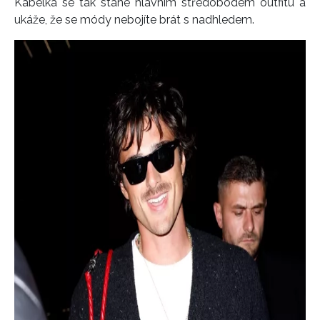
Kabelka se tak stane hlavním středobodem outfitu a
ukáže, že se módy nebojíte brát s nadhledem.