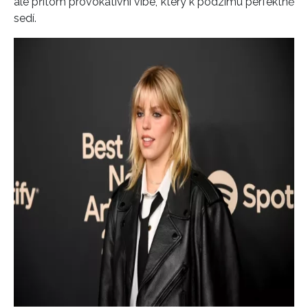
ale přitom provokativní vibe, který k podzimu perfektně
sedí.