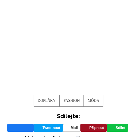
potvrzujete, že jste se seznámili se
Zásadami
ochrany soukromí
- BurdaMedia Extra s.r.o. bude s
Vašimi údaji pracovat zejména k organizaci a
vyhodnocení akce a zasílání novinek.
Chcete navíc dostávat i další zajímavé a exkluzivní
informace od našich partnerů? Pokud souhlasíte se
zpracováním údajů k tomuto účelu podle
Zásad ochrany
soukromí BurdaMedia Extra s.r.o.
, zaškrtněte toto pole.
DOPLŇKY
FASHION
MÓDA
Sdílejte:
Tweetnout
Mail
Připnout
Sdílet