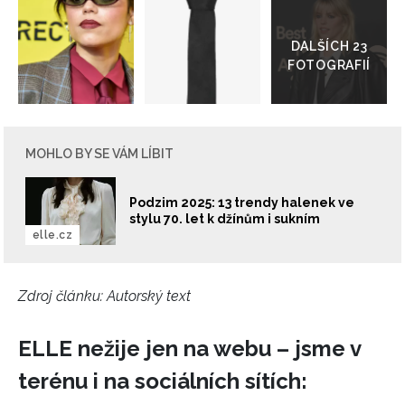
do
galerie
MOHLO BY SE VÁM LÍBIT
Podzim 2025: 13 trendy halenek ve
stylu 70. let k džínům i sukním
elle.cz
NEWSLETTER
Zdroj článku:
Autorský text
ODESLAT
ELLE nežije jen na webu – jsme v
terénu i na sociálních sítích:
Přihlášením k newsletteru souhlasíte s
Obchodními
podmínkami společnosti BurdaMedia Extra s.r.o.
a