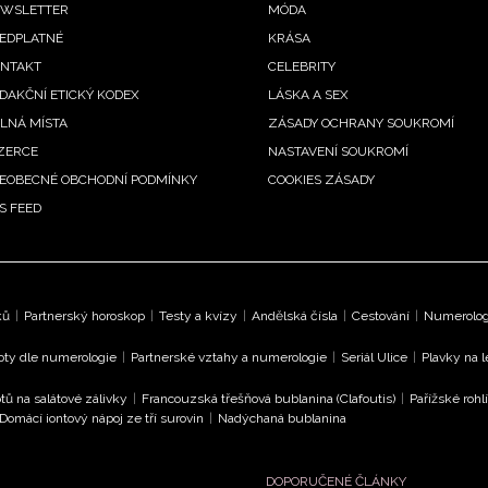
ooter
WSLETTER
MÓDA
EDPLATNÉ
KRÁSA
enu
NTAKT
CELEBRITY
DAKČNÍ ETICKÝ KODEX
LÁSKA A SEX
LNÁ MÍSTA
ZÁSADY OCHRANY SOUKROMÍ
ZERCE
NASTAVENÍ SOUKROMÍ
EOBECNÉ OBCHODNÍ PODMÍNKY
COOKIES ZÁSADY
S FEED
ků
|
Partnerský horoskop
|
Testy a kvízy
|
Andělská čísla
|
Cestování
|
Numerologi
oty dle numerologie
|
Partnerské vztahy a numerologie
|
Seriál Ulice
|
Plavky na 
tů na salátové zálivky
|
Francouzská třešňová bublanina (Clafoutis)
|
Pařížské rohl
Domácí iontový nápoj ze tří surovin
|
Nadýchaná bublanina
DOPORUČENÉ ČLÁNKY