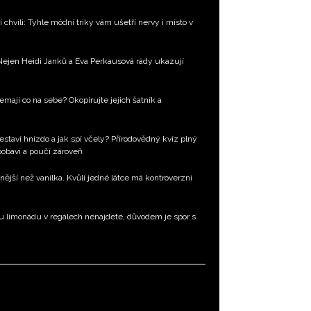
 chvíli: Tyhle módní triky vám ušetří nervy i místo v
Nejen Heidi Janků a Eva Perkausová rády ukazují
emají co na sebe? Okopírujte jejich šatník a
estaví hnízdo a jak spí včely? Přírodovědný kvíz plný
 pobaví a poučí zároveň
nější než vanilka. Kvůli jedné látce má kontroverzní
u limonádu v regálech nenajdete, důvodem je spor s