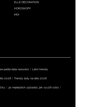
ELLE DECORATION
HOROSKOPY
MIX
e podle data narození
|
Letní trendy
léto 2026
|
Trendy boty na léto 2026
íčky
|
30 nejlepších způsobů, jak využít rybíz
|