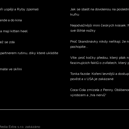
íři uspějí a Ryby zpomalí
Jak se sbalit na dovolenou na poslední
kufru
rande a do kina
Nejodvážnější mini českých krásek: 
své štíhlé nožky
a mají kitten heel
Proč Skandinávky nikdy neříkají, že n
než se zdá
pochopíte...
 partnerem rutinu, díky které uklidíte
Víte, proč kočky předou, který pták n
fascinujících faktů o zvířatech, který
 máte ve skříni
Tonka fazole: Koření levnější a dostup
pověst a v USA je zakázané
Coca-Cola zmizela z Penny. Oblíbeno
výrobcem a „hra nervů“
dia Extra s.r.o. zakázáno