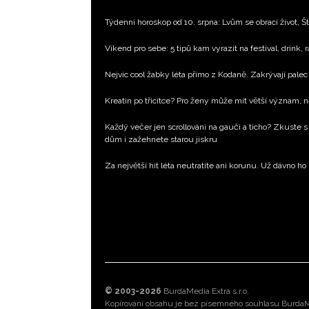
Týdenní horoskop od 10. srpna: Lvům se obrací život, Št
Víkend pro sebe: 5 tipů kam vyrazit na festival, drink, 
Nejvíc cool žabky léta přímo z Kodaně. Zakrývají palec 
Kreatin po třicítce? Pro ženy může mít větší význam, 
Každý večer jen scrollování na gauči a ticho? Zkuste s
dům i zažehnete starou jiskru
Za největší hit léta neutratíte ani korunu. Už dávno ho
© 2003-2026
BurdaMedia Extra s.r.o.
Kopírování obsahu je bez písemného souhlasu BurdaMe