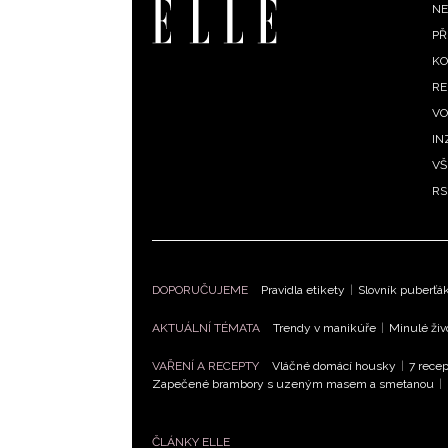
F
NE
PŘ
m
KO
RE
VO
IN
VŠ
RS
DOPORUČUJEME
Pravidla etikety
|
Slovník puberťá
AKTUÁLNÍ TÉMATA
Trendy v manikúře
|
Minulé živ
VAŘENÍ A RECEPTY
Vláčné domácí housky
|
7 recep
Zapečené brambory s uzeným masem a smetanou
|
ČLÁNKY ELLE