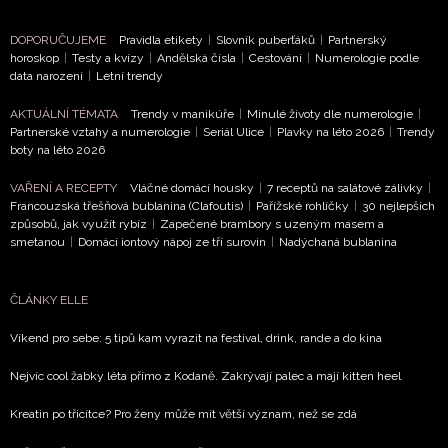
DOPORUČUJEME
Pravidla etikety
|
Slovník puberťáků
|
Partnerský
horoskop
|
Testy a kvízy
|
Andělská čísla
|
Cestování
|
Numerologie podle
data narození
|
Letní trendy
NEWSLETTER
AKTUÁLNÍ TÉMATA
Trendy v manikúře
|
Minulé životy dle numerologie
|
Partnerské vztahy a numerologie
|
Seriál Ulice
|
Plavky na léto 2026
|
Trendy
boty na léto 2026
ODESLAT
VAŘENÍ A RECEPTY
Vláčné domácí housky
|
7 receptů na salátové zálivky
|
Přihlášením k newsletteru souhlasíte s
Obchodními
Francouzská třešňová bublanina (Clafoutis)
|
Pařížské rohlíčky
|
30 nejlepších
způsobů, jak využít rybíz
|
Zapečené brambory s uzeným masem a
podmínkami společnosti BurdaMedia Extra s.r.o.
a
smetanou
|
Domácí iontový nápoj ze tří surovin
|
Nadýchaná bublanina
potvrzujete, že jste se seznámili se
Zásadami
ochrany soukromí
- BurdaMedia Extra s.r.o. bude s
Vašimi údaji pracovat zejména k organizaci a
ČLÁNKY ELLE
vyhodnocení akce a zasílání novinek.
Víkend pro sebe: 5 tipů kam vyrazit na festival, drink, rande a do kina
Chcete navíc dostávat i další zajímavé a exkluzivní
Nejvíc cool žabky léta přímo z Kodaně. Zakrývají palec a mají kitten heel
informace od našich partnerů? Pokud souhlasíte se
zpracováním údajů k tomuto účelu podle
Zásad ochrany
Kreatin po třicítce? Pro ženy může mít větší význam, než se zdá
soukromí BurdaMedia Extra s.r.o.
, zaškrtněte toto pole.