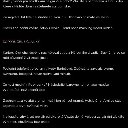
Každý večer jen scrollování na gauči a ticho? Zkuste s partnerem rutinu, díky
které uklidíte dům i zažehnete starou jiskru
Za největší hit léta neutratíte ani korunu. Už dávno ho máte ve skříni
Oversized noční košile, šátky i brože. Trend nona maxxing ovládl Kodaň
DOPORUČENÉ ČLÁNKY
Kariéru Oldřicha Nového nasměroval strýc z Národního divadla: Slavný herec se
měl původně živit zcela jinak
Poslední telefonát před smrtí Ivety Bartošové: Zpěvačka zavolala svému
slavnému kolegovi, hovor netrval ani minutu
Co nosí módní influencerky? Následující barevné kombinace musíte
vyzkoušet, než skončí léto
Zachránil 194 vojáků a přitom vážil jen pár set gramů. Holub Cher Ami se stal
legendou první světové války
Nejlepší druhý život pro lák od okurek? Vložte do něj vejce a za pár dní získáte
výraznou chuťovku bez práce