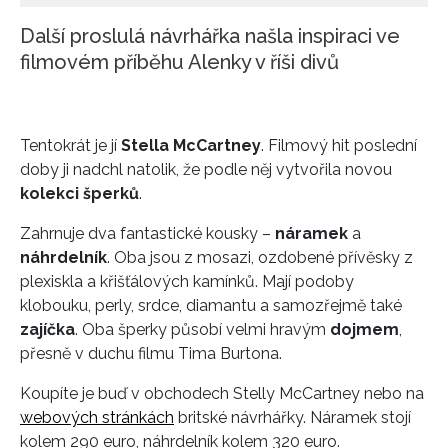
Další proslulá návrhářka našla inspiraci ve
filmovém příběhu Alenky v říši divů
Tentokrát je jí
Stella McCartney
. Filmový hit poslední
doby ji nadchl natolik, že podle něj vytvořila novou
kolekci šperků
.
Zahrnuje dva fantastické kousky –
náramek
a
náhrdelník
. Oba jsou z mosazi, ozdobené přívěsky z
plexiskla a křišťálových kamínků. Mají podoby
klobouku, perly, srdce, diamantu a samozřejmě také
zajíčka
. Oba šperky působí velmi hravým
dojmem
,
přesně v duchu filmu Tima Burtona.
Koupíte je buď v obchodech Stelly McCartney nebo na
webových stránkách
britské návrhářky. Náramek stojí
kolem 290 euro, náhrdelník kolem 320 euro.