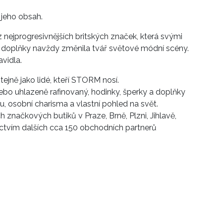
 jeho obsah.
z nejprogresivnějších britských značek, která svými
 doplňky navždy změnila tvář světové módní scény.
vidla.
ejně jako lidé, kteří STORM nosí.
nebo uhlazeně rafinovaný, hodinky, šperky a doplňky
, osobní charisma a vlastní pohled na svět.
značkových butiků v Praze, Brně, Plzni, Jihlavě,
nictvím dalších cca 150 obchodních partnerů