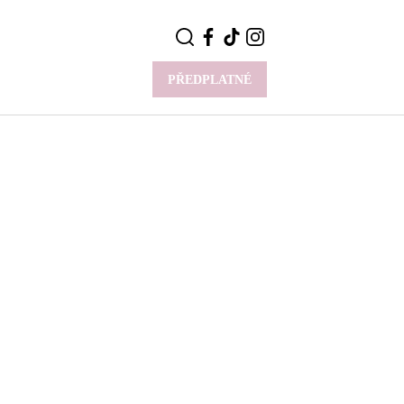
PŘEDPLATNÉ
VÍCE
Y
CELEBRITY
Novinky
Styl slavných
Rozhovory
ie