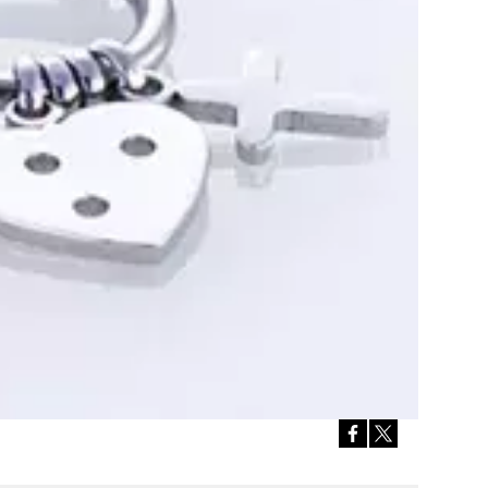
Přihlášením k newsletteru souhlasíte s
Obcho
společnosti BurdaMedia Extra s.r.o.
a potv
Zásadami ochrany soukromí
- BurdaMedia E
pracovat zejména k organizaci a vyhodnocení 
Chcete navíc dostávat i další zajímavé a exkluz
Pokud souhlasíte se zpracováním údajů k tom
soukromí BurdaMedia Extra s.r.o.
, zaškrtnět