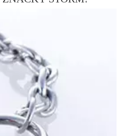
ÁSKA A SEX
ELLEPHORIA
ELLE STOR
ingles
y a on
ex
vatba
OME
NEWSLETTER