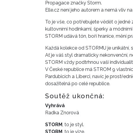
Propagace značky Storm.
Elle.cz není jeho autorem a nemá vliv na
To je vše, co potřebujete vědět o jedné 
kultovními hodinkami, šperky a módními
STORM udává tón, boří hranice, mění pra
Každá kolekce od STORMU je unikátní, st
Ať je váš styl dramaticky nekonvenční, 
STORM vždy podtrhnou vaši individualitu
V České republice má STROM 9 vlastních 
Pardubicích a Liberci, navíc je prostřed
dosažitelná po celé republice.
Soutěž ukončná:
Vyhrává
Radka Znorová
STORM
, to je styl.
STORM
, to je vize.