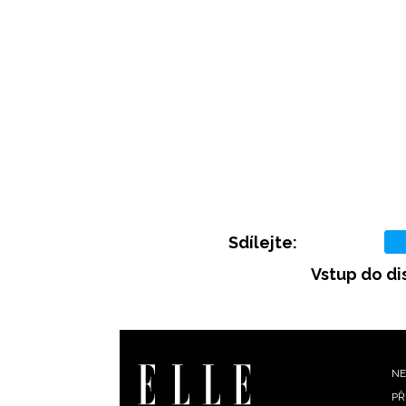
Sdílejte:
Vstup do di
F
NE
PŘ