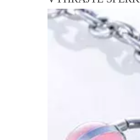
ELLE BEAUTY LOUNGE
L
S
V
S
S
ELLE DECORATION
H
INFORMACE
REDAKCE