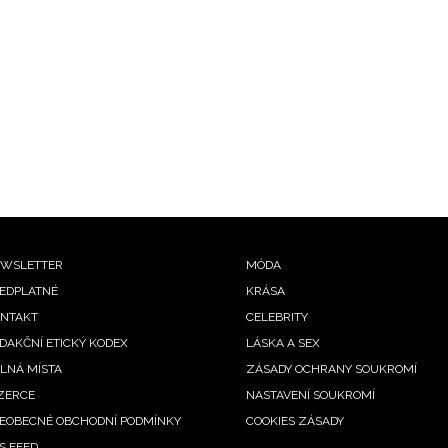
ooter
WSLETTER
MÓDA
EDPLATNÉ
KRÁSA
enu
NTAKT
CELEBRITY
DAKČNÍ ETICKÝ KODEX
LÁSKA A SEX
LNÁ MÍSTA
ZÁSADY OCHRANY SOUKROMÍ
ZERCE
NASTAVENÍ SOUKROMÍ
EOBECNÉ OBCHODNÍ PODMÍNKY
COOKIES ZÁSADY
S FEED