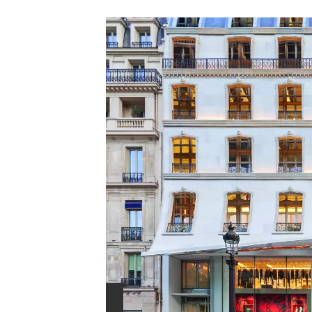
s
námi
přímo
dovnitř
slavného
butiku: