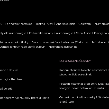
ků
|
Partnerský horoskop
|
Testy a kvízy
|
Andělská čísla
|
Cestování
|
Numerologi
oty dle numerologie
|
Partnerské vztahy a numerologie
|
Seriál Ulice
|
Plavky na 
tů na salátové zálivky
|
Francouzská třešňová bublanina (Clafoutis)
|
Pařížské rohl
Domácí iontový nápoj ze tří surovin
|
Nadýchaná bublanina
DOPORUČENÉ ČLÁNKY
rande a do kina
Kariéru Oldřicha Nového nasměroval s
původně živit zcela jinak
a mají kitten heel
Poslední telefonát před smrtí Ivety 
kolegovi, hovor netrval ani minutu
než se zdá
Co nosí módní influencerky? Následu
 partnerem rutinu, díky které uklidíte
skončí léto