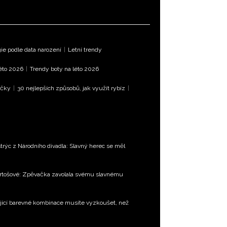
e podle data narození
|
Letní trendy
léto 2026
|
Trendy boty na léto 2026
íčky
|
30 nejlepších způsobů, jak využít rybíz
|
trýc z Národního divadla: Slavný herec se měl
Bartošové: Zpěvačka zavolala svému slavnému
jící barevné kombinace musíte vyzkoušet, než