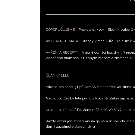
DOPORUČUJEME
Pravidla etikety
|
Slovník puberťá
AKTUÁLNÍ TÉMATA
Trendy v manikúře
|
Minulé živ
VAŘENÍ A RECEPTY
Vláčné domácí housky
|
7 recep
Zapečené brambory s uzeným masem a smetanou
|
ČLÁNKY ELLE
Víkend pro sebe: 5 tipů kam vyrazit na festival, drink, 
Nejvíc cool žabky léta přímo z Kodaně. Zakrývají palec 
Kreatin po třicítce? Pro ženy může mít větší význam, 
Každý večer jen scrollování na gauči a ticho? Zkuste s
dům i zažehnete starou jiskru