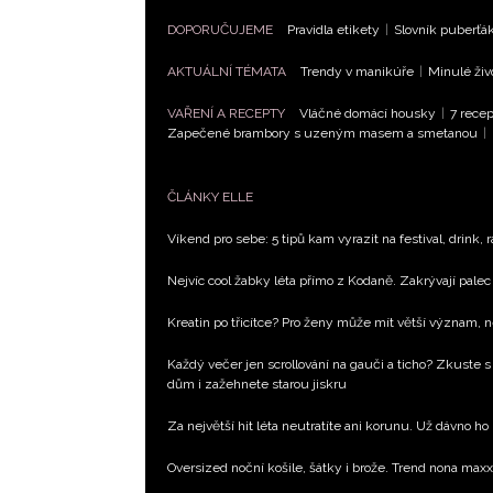
DOPORUČUJEME
Pravidla etikety
|
Slovník puberťá
AKTUÁLNÍ TÉMATA
Trendy v manikúře
|
Minulé živ
VAŘENÍ A RECEPTY
Vláčné domácí housky
|
7 recep
Zapečené brambory s uzeným masem a smetanou
|
ČLÁNKY ELLE
Víkend pro sebe: 5 tipů kam vyrazit na festival, drink, 
Nejvíc cool žabky léta přímo z Kodaně. Zakrývají palec 
Kreatin po třicítce? Pro ženy může mít větší význam, 
Každý večer jen scrollování na gauči a ticho? Zkuste s
dům i zažehnete starou jiskru
Za největší hit léta neutratíte ani korunu. Už dávno ho
Oversized noční košile, šátky i brože. Trend nona max