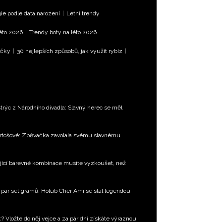
e podle data narození
|
Letní trendy
léto 2026
|
Trendy boty na léto 2026
íčky
|
30 nejlepších způsobů, jak využít rybíz
|
trýc z Národního divadla: Slavný herec se měl
Bartošové: Zpěvačka zavolala svému slavnému
jící barevné kombinace musíte vyzkoušet, než
en pár set gramů. Holub Cher Ami se stal legendou
k? Vložte do něj vejce a za pár dní získáte výraznou