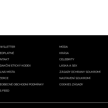
ooter
WSLETTER
MÓDA
EDPLATNÉ
KRÁSA
enu
NTAKT
CELEBRITY
DAKČNÍ ETICKÝ KODEX
LÁSKA A SEX
LNÁ MÍSTA
ZÁSADY OCHRANY SOUKROMÍ
ZERCE
NASTAVENÍ SOUKROMÍ
EOBECNÉ OBCHODNÍ PODMÍNKY
COOKIES ZÁSADY
S FEED