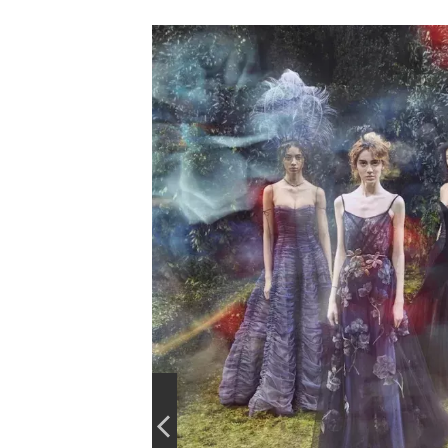
Couture
jaro
-
léto
2017