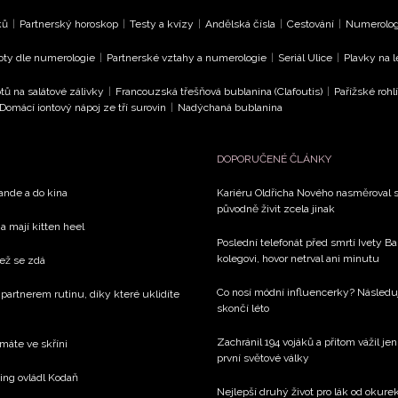
ků
|
Partnerský horoskop
|
Testy a kvízy
|
Andělská čísla
|
Cestování
|
Numerologi
oty dle numerologie
|
Partnerské vztahy a numerologie
|
Seriál Ulice
|
Plavky na 
tů na salátové zálivky
|
Francouzská třešňová bublanina (Clafoutis)
|
Pařížské rohl
Domácí iontový nápoj ze tří surovin
|
Nadýchaná bublanina
DOPORUČENÉ ČLÁNKY
rande a do kina
Kariéru Oldřicha Nového nasměroval s
původně živit zcela jinak
a mají kitten heel
Poslední telefonát před smrtí Ivety 
kolegovi, hovor netrval ani minutu
než se zdá
Co nosí módní influencerky? Následu
 partnerem rutinu, díky které uklidíte
skončí léto
Zachránil 194 vojáků a přitom vážil j
 máte ve skříni
první světové války
xing ovládl Kodaň
Nejlepší druhý život pro lák od okure