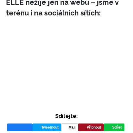
ELLE nežije jen na webu – jsme v
terénu i na sociálních sítích:
INFORMACE
REDAKCE
Sdílejte:
Tweetnout
Mail
Připnout
Sdílet