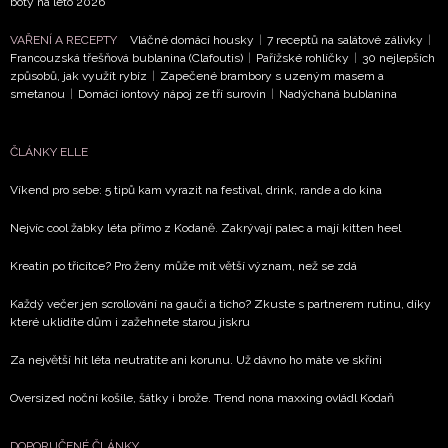
boty na léto 2026
podmínkami společnosti BurdaMedia Extra s.r.o.
a
potvrzujete, že jste se seznámili se
Zásadami
VAŘENÍ A RECEPTY
Vláčné domácí housky
|
7 receptů na salátové zálivky
|
ochrany soukromí
- BurdaMedia Extra s.r.o. bude s
Francouzská třešňová bublanina (Clafoutis)
|
Pařížské rohlíčky
|
30 nejlepších
způsobů, jak využít rybíz
|
Zapečené brambory s uzeným masem a
Vašimi údaji pracovat zejména k organizaci a
smetanou
|
Domácí iontový nápoj ze tří surovin
|
Nadýchaná bublanina
vyhodnocení akce a zasílání novinek.
Chcete navíc dostávat i další zajímavé a exkluzivní
ČLÁNKY ELLE
informace od našich partnerů? Pokud souhlasíte se
zpracováním údajů k tomuto účelu podle
Zásad ochrany
Víkend pro sebe: 5 tipů kam vyrazit na festival, drink, rande a do kina
soukromí BurdaMedia Extra s.r.o.
, zaškrtněte toto pole.
Nejvíc cool žabky léta přímo z Kodaně. Zakrývají palec a mají kitten heel
Kreatin po třicítce? Pro ženy může mít větší význam, než se zdá
Každý večer jen scrollování na gauči a ticho? Zkuste s partnerem rutinu, díky
které uklidíte dům i zažehnete starou jiskru
Za největší hit léta neutratíte ani korunu. Už dávno ho máte ve skříni
Oversized noční košile, šátky i brože. Trend nona maxxing ovládl Kodaň
DOPORUČENÉ ČLÁNKY