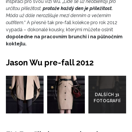
inspiraci pro svou vizi Wu. „
Lidé se už neoblékají pro
určitou příležitost,
protože každý den je příležitost.
Móda už dále nerozlišuje mezi denním a večerním
outfitem.
“ A přesně tak pre-fall kolekce pro rok 2012
vypadá – dokonalé kousky, kterými můžete oslnit
dopoledne na pracovním brunchi i na půlnočním
koktejlu.
Jason Wu pre-fall 2012
Přejít
do
galerie