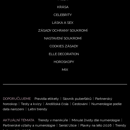
KRÁSA
CELEBRITY
LÁSKA A SEX
ZÁSADY OCHRANY SOUKROMÍ
NASTAVENÍ SOUKROMÍ
COOKIES ZÁSADY
ELLE DECORATION
HOROSKOPY
MIX
NEWSLETTER
DOPORUČUJEME
Pravidla etikety
|
Slovník puberťáků
|
Partnerský
horoskop
|
Testy a kvízy
|
Andělská čísla
|
Cestování
|
Numerologie podle
data narození
|
Letní trendy
ODESLAT
AKTUÁLNÍ TÉMATA
Trendy v manikúře
|
Minulé životy dle numerologie
|
Přihlášením k newsletteru souhlasíte s
Obchodními
Partnerské vztahy a numerologie
|
Seriál Ulice
|
Plavky na léto 2026
|
Trendy