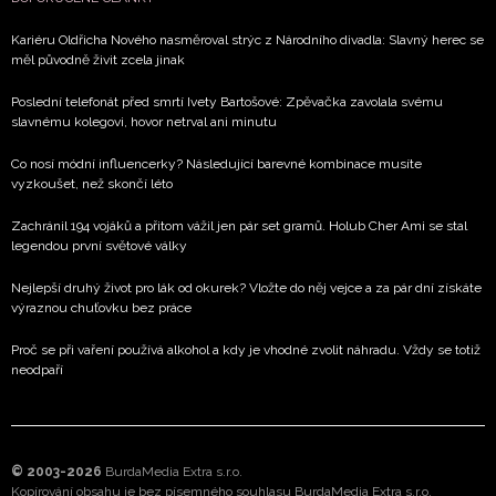
Kariéru Oldřicha Nového nasměroval strýc z Národního divadla: Slavný herec se
měl původně živit zcela jinak
Poslední telefonát před smrtí Ivety Bartošové: Zpěvačka zavolala svému
slavnému kolegovi, hovor netrval ani minutu
Co nosí módní influencerky? Následující barevné kombinace musíte
vyzkoušet, než skončí léto
Zachránil 194 vojáků a přitom vážil jen pár set gramů. Holub Cher Ami se stal
legendou první světové války
Nejlepší druhý život pro lák od okurek? Vložte do něj vejce a za pár dní získáte
výraznou chuťovku bez práce
Proč se při vaření používá alkohol a kdy je vhodné zvolit náhradu. Vždy se totiž
neodpaří
© 2003-2026
BurdaMedia Extra s.r.o.
Kopírování obsahu je bez písemného souhlasu BurdaMedia Extra s.r.o.