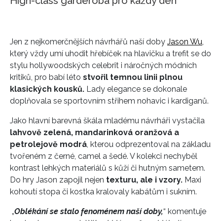
High-class garderoba pro každý den
Jen z nejkomerčnějších návrhářů naší doby
Jason Wu
,
který vždy umí uhodit hřebíček na hlavičku a trefit se do
stylu hollywoodských celebrit i náročných módních
kritiků, pro babí léto
stvořil temnou linii plnou
klasických kousků.
Lady elegance se dokonale
doplňovala se sportovním střihem nohavic i kardiganů.
Jako hlavní barevná škála mladému návrháři vystačila
lahvově zelená, mandarinková oranžová a
petrolejově modrá
, kterou odprezentoval na základu
tvořeném z černé, camel a šedé. V kolekci nechyběl
kontrast lehkých materiálů s kůží či hutným sametem.
Do hry Jason zapojil nejen
texturu, ale i vzory.
Maxi
kohoutí stopa či kostka kralovaly kabátům i sukním.
„
Oblékání se stalo fenoménem naší doby,
“ komentuje