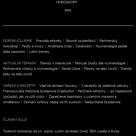
HOROSKOPY
Přihlášením k newsletteru souhlasíte s
Obchodními podm
MIX
BurdaMedia Extra s.r.o.
a potvrzujete, že jste se seznámi
soukromí
- BurdaMedia Extra s.r.o. bude s Vašimi údaji p
vyhodnocení akce a zasílání novinek.
Chcete navíc dostávat i další zajímavé a exkluzivní informace
DOPORUČUJEME
Pravidla etikety
|
Slovník puberťáků
|
Partnerský
se zpracováním údajů k tomuto účelu podle
Zásad ochrany 
horoskop
|
Testy a kvízy
|
Andělská čísla
|
Cestování
|
Numerologie podle
data narození
|
Letní trendy
zaškrtněte toto pole.
AKTUÁLNÍ TÉMATA
Trendy v manikúře
|
Minulé životy dle numerologie
|
Partnerské vztahy a numerologie
|
Seriál Ulice
|
Plavky na léto 2026
|
Trendy
boty na léto 2026
VAŘENÍ A RECEPTY
Vláčné domácí housky
|
7 receptů na salátové zálivky
|
Francouzská třešňová bublanina (Clafoutis)
|
Pařížské rohlíčky
|
30 nejlepších
způsobů, jak využít rybíz
|
Zapečené brambory s uzeným masem a
smetanou
|
Domácí iontový nápoj ze tří surovin
|
Nadýchaná bublanina
ČLÁNKY ELLE
Týdenní horoskop od 10. srpna: Lvům se obrací život, Štíři uspějí a Ryby