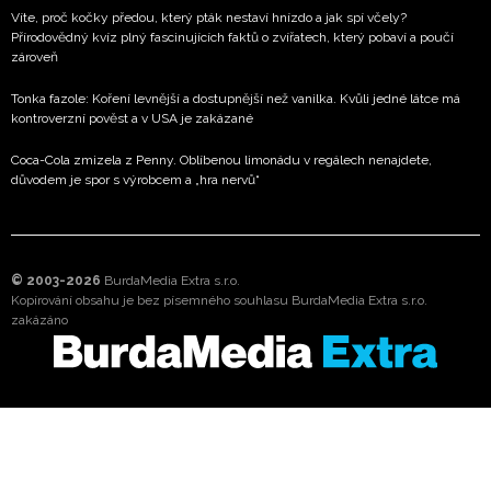
Víte, proč kočky předou, který pták nestaví hnízdo a jak spí včely?
Přírodovědný kvíz plný fascinujících faktů o zvířatech, který pobaví a poučí
zároveň
Tonka fazole: Koření levnější a dostupnější než vanilka. Kvůli jedné látce má
kontroverzní pověst a v USA je zakázané
Coca-Cola zmizela z Penny. Oblíbenou limonádu v regálech nenajdete,
důvodem je spor s výrobcem a „hra nervů“
© 2003-2026
BurdaMedia Extra s.r.o.
Kopírování obsahu je bez písemného souhlasu BurdaMedia Extra s.r.o.
zakázáno