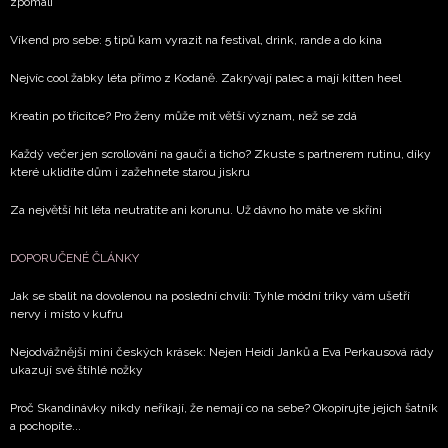
zpomalí
Víkend pro sebe: 5 tipů kam vyrazit na festival, drink, rande a do kina
Nejvíc cool žabky léta přímo z Kodaně. Zakrývají palec a mají kitten heel
Kreatin po třicítce? Pro ženy může mít větší význam, než se zdá
Každý večer jen scrollování na gauči a ticho? Zkuste s partnerem rutinu, díky
které uklidíte dům i zažehnete starou jiskru
Za největší hit léta neutratíte ani korunu. Už dávno ho máte ve skříni
DOPORUČENÉ ČLÁNKY
Jak se sbalit na dovolenou na poslední chvíli: Tyhle módní triky vám ušetří
nervy i místo v kufru
Nejodvážnější mini českých krásek: Nejen Heidi Janků a Eva Perkausová rády
ukazují své štíhlé nožky
Proč Skandinávky nikdy neříkají, že nemají co na sebe? Okopírujte jejich šatník
a pochopíte...