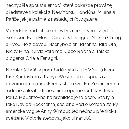
nechyběla spousta emocí, které pokaždé provázejí
představení kolekci z New Yorku, Londýna, Milána a
Paříže, jak je patrné z následující fotogalerie.
V předních řadách se objevily známé tváře, v čele s
ikonickou Kate Moss, Carou Delevingne, Alexou Chang
a Evou Herzigovou.
Nechyběla ani Rihanna, Rita Ora,
Nicky Minaj, Olivia Palermo, Coco Rocha a italská
blogerka Chiara Ferragni.
Nejmladší tváří v první řadě byla North West (dcera
Kim Kardashian a Kanye Westa), která upoutala
pozornost na pařížském fashion weeku. Zmiňujeme-li
rodinné záležitosti, nesmíme opomenout návštěvu
Paula McCarneyho na přehlídce jeho dcery Stelly, a
také Davida Beckhama, sedícího vedle šéfredaktorky
americké Vogue Anny Wintour. Jedinečnou přehlídku
své ženy Victorie sledoval jako uhranutý.