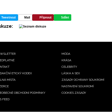
Tweetnout
Mail
Připnout
Sdílet
skuze:
ooter
WSLETTER
MÓDA
EDPLATNÉ
KRÁSA
enu
NTAKT
CELEBRITY
DAKČNÍ ETICKÝ KODEX
LÁSKA A SEX
LNÁ MÍSTA
ZÁSADY OCHRANY SOUKROMÍ
ZERCE
NASTAVENÍ SOUKROMÍ
EOBECNÉ OBCHODNÍ PODMÍNKY
COOKIES ZÁSADY
S FEED