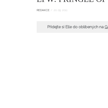
ELLE BEAUTY LOUNGE
L
REDAKCE
/
20. 09. 2011
S
V
Přidejte si Elle do oblíbených na
G
S
S
ELLE DECORATION
H
INFORMACE
REDAKCE