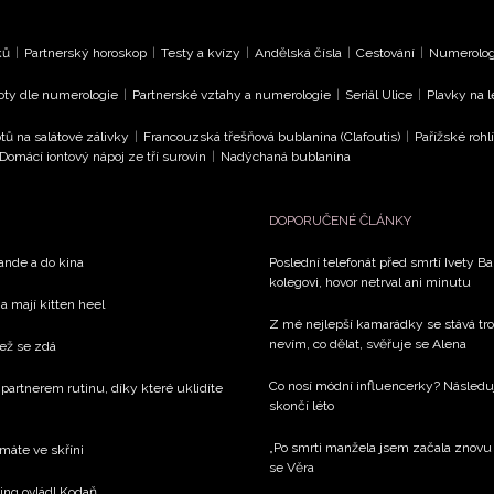
ků
|
Partnerský horoskop
|
Testy a kvízy
|
Andělská čísla
|
Cestování
|
Numerologi
oty dle numerologie
|
Partnerské vztahy a numerologie
|
Seriál Ulice
|
Plavky na 
tů na salátové zálivky
|
Francouzská třešňová bublanina (Clafoutis)
|
Pařížské rohl
Domácí iontový nápoj ze tří surovin
|
Nadýchaná bublanina
DOPORUČENÉ ČLÁNKY
rande a do kina
Poslední telefonát před smrtí Ivety 
kolegovi, hovor netrval ani minutu
a mají kitten heel
Z mé nejlepší kamarádky se stává tros
nevím, co dělat, svěřuje se Alena
než se zdá
Co nosí módní influencerky? Následu
 partnerem rutinu, díky které uklidíte
skončí léto
„Po smrti manžela jsem začala znovu ží
 máte ve skříni
se Věra
xing ovládl Kodaň