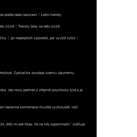
e podle data narození
|
Letní trendy
léto 2026
|
Trendy boty na léto 2026
íčky
|
30 nejlepších způsobů, jak využít rybíz
|
Bartošové: Zpěvačka zavolala svému slavnému
ka. Její nový partner ji zřejmě psychicky týrá a já
jící barevné kombinace musíte vyzkoušet, než
t, děti mi ale říkají, že na něj zapomínám,“ svěřuje