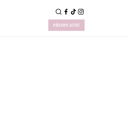
PŘEDPLATNÉ
VÍCE
Y
CELEBRITY
Novinky
Styl slavných
Rozhovory
ie