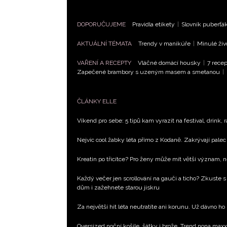
DOPORUČUJEME
Pravidla etikety
|
Slovník puberťá
AKTUÁLNÍ TÉMATA
Trendy v manikúře
|
Minulé živ
VAŘENÍ A RECEPTY
Vláčné domácí housky
|
7 recep
Zapečené brambory s uzeným masem a smetanou
|
ČLÁNKY ELLE
Víkend pro sebe: 5 tipů kam vyrazit na festival, drink, 
Nejvíc cool žabky léta přímo z Kodaně. Zakrývají palec 
Kreatin po třicítce? Pro ženy může mít větší význam, 
Každý večer jen scrollování na gauči a ticho? Zkuste s
dům i zažehnete starou jiskru
Za největší hit léta neutratíte ani korunu. Už dávno ho
Oversized noční košile, šátky i brože. Trend nona max