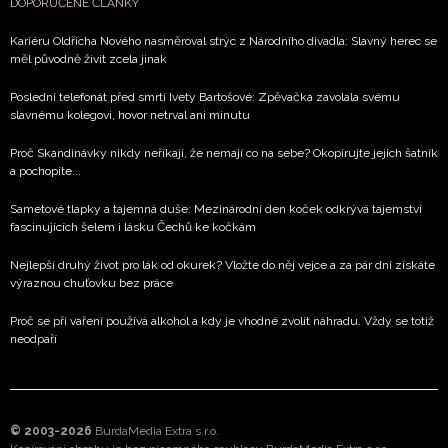
DOPORUČENÉ ČLÁNKY
Kariéru Oldřicha Nového nasměroval strýc z Národního divadla: Slavný herec se
měl původně živit zcela jinak
Poslední telefonát před smrtí Ivety Bartošové: Zpěvačka zavolala svému
slavnému kolegovi, hovor netrval ani minutu
Proč Skandinávky nikdy neříkají, že nemají co na sebe? Okopírujte jejich šatník
a pochopíte...
Sametové tlapky a tajemná duše: Mezinárodní den koček odkrývá tajemství
fascinujících šelem i lásku Čechů ke kočkám
Nejlepší druhý život pro lák od okurek? Vložte do něj vejce a za pár dní získáte
výraznou chuťovku bez práce
Proč se při vaření používá alkohol a kdy je vhodné zvolit náhradu. Vždy se totiž
neodpaří
© 2003-2026
BurdaMedia Extra s.r.o.