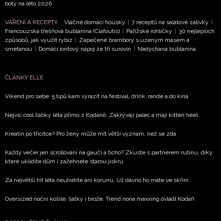
NEWSLETTER
boty na léto 2026
VAŘENÍ A RECEPTY
Vláčné domácí housky
|
7 receptů na salátové zálivky
|
ODESLAT
Francouzská třešňová bublanina (Clafoutis)
|
Pařížské rohlíčky
|
30 nejlepších
způsobů, jak využít rybíz
|
Zapečené brambory s uzeným masem a
Přihlášením k newsletteru souhlasíte s
Obchodními
smetanou
|
Domácí iontový nápoj ze tří surovin
|
Nadýchaná bublanina
podmínkami společnosti BurdaMedia Extra s.r.o.
a
potvrzujete, že jste se seznámili se
Zásadami
ČLÁNKY ELLE
ochrany soukromí
- BurdaMedia Extra s.r.o. bude s
Vašimi údaji pracovat zejména k organizaci a
Víkend pro sebe: 5 tipů kam vyrazit na festival, drink, rande a do kina
vyhodnocení akce a zasílání novinek.
Nejvíc cool žabky léta přímo z Kodaně. Zakrývají palec a mají kitten heel
Chcete navíc dostávat i další zajímavé a exkluzivní
Kreatin po třicítce? Pro ženy může mít větší význam, než se zdá
informace od našich partnerů? Pokud souhlasíte se
zpracováním údajů k tomuto účelu podle
Zásad ochrany
Každý večer jen scrollování na gauči a ticho? Zkuste s partnerem rutinu, díky
soukromí BurdaMedia Extra s.r.o.
, zaškrtněte toto pole.
které uklidíte dům i zažehnete starou jiskru
Za největší hit léta neutratíte ani korunu. Už dávno ho máte ve skříni
Oversized noční košile, šátky i brože. Trend nona maxxing ovládl Kodaň