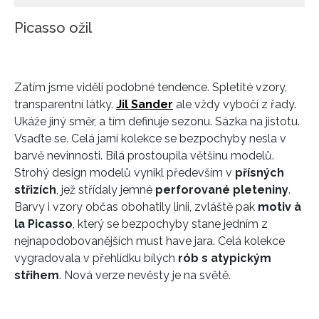
Picasso ožil
Zatím jsme viděli podobné tendence. Spletité vzory,
transparentní látky.
Jil Sander
ale vždy vybočí z řady.
Ukáže jiný směr, a tím definuje sezonu. Sázka na jistotu.
Vsaďte se. Celá jarní kolekce se bezpochyby nesla v
barvě nevinnosti. Bílá prostoupila většinu modelů.
Strohý design modelů vynikl především v
přísných
střizích
, jež střídaly jemné
perforované pleteniny
.
Barvy i vzory občas obohatily linii, zvláště pak
motiv à
la Picasso
, který se bezpochyby stane jedním z
nejnapodobovanějších must have jara. Celá kolekce
vygradovala v přehlídku bílých
rób s atypickým
střihem
. Nová verze nevěsty je na světě.