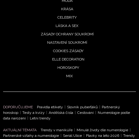
MÓDA
KRÁSA
CELEBRITY
LÁSKA A SEX
ZÁSADY OCHRANY SOUKROMÍ
NASTAVENÍ SOUKROMÍ
COOKIES ZÁSADY
ELLE DECORATION
HOROSKOPY
MIX
DOPORUČUJEME
Pravidla etikety
|
Slovník puberťáků
|
Partnerský
horoskop
|
Testy a kvízy
|
Andělská čísla
|
Cestování
|
Numerologie podle
data narození
|
Letní trendy
AKTUÁLNÍ TÉMATA
Trendy v manikúře
|
Minulé životy dle numerologie
|
Partnerské vztahy a numerologie
|
Seriál Ulice
|
Plavky na léto 2026
|
Trendy