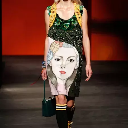
Přihlášením k newsletteru souhlasíte s
Obchodními
podmínkami společnosti BurdaMedia Extra s.r.o.
a
potvrzujete, že jste se seznámili se
Zásadami
ochrany soukromí
- BurdaMedia Extra s.r.o. bude s
Vašimi údaji pracovat zejména k organizaci a
vyhodnocení akce a zasílání novinek.
Chcete navíc dostávat i další zajímavé a exkluzivní
informace od našich partnerů? Pokud souhlasíte se
zpracováním údajů k tomuto účelu podle
Zásad ochrany
soukromí BurdaMedia Extra s.r.o.
, zaškrtněte toto pole.