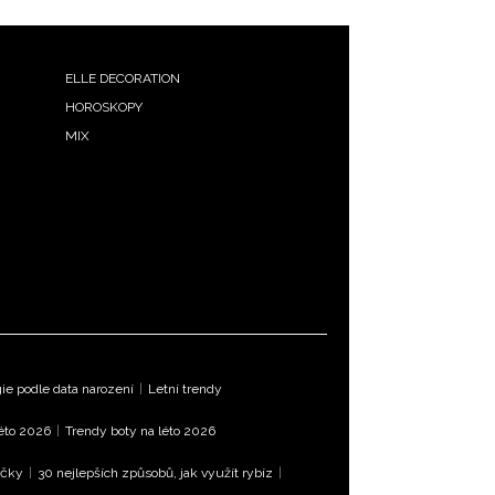
ELLE DECORATION
HOROSKOPY
MIX
e podle data narození
|
Letní trendy
léto 2026
|
Trendy boty na léto 2026
íčky
|
30 nejlepších způsobů, jak využít rybíz
|