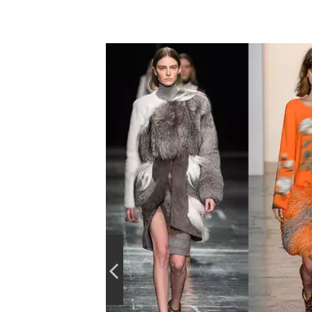
NYFW
podzim/zima
2014/15:
Jason
Wu,
Peter
Som,
Prabal
Gurung