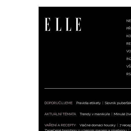
F
NE
PŘ
m
KO
RE
VO
IN
VŠ
RS
DOPORUČUJEME
Pravidla etikety
|
Slovník puberťá
AKTUÁLNÍ TÉMATA
Trendy v manikúře
|
Minulé živ
VAŘENÍ A RECEPTY
Vláčné domácí housky
|
7 recep
Zapečené brambory s uzeným masem a smetanou
|