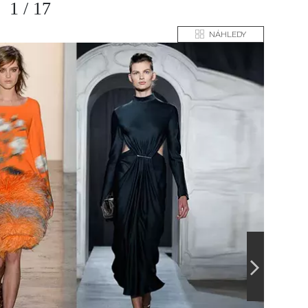
1
/
17
NÁHLEDY