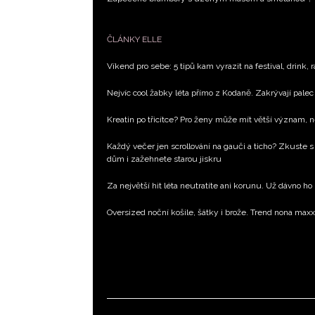
ČLÁNKY ELLE
Víkend pro sebe: 5 tipů kam vyrazit na festival, drink, 
Nejvíc cool žabky léta přímo z Kodaně. Zakrývají palec 
Kreatin po třicítce? Pro ženy může mít větší význam, 
Každý večer jen scrollování na gauči a ticho? Zkuste s
dům i zažehnete starou jiskru
Za největší hit léta neutratíte ani korunu. Už dávno ho
Oversized noční košile, šátky i brože. Trend nona max