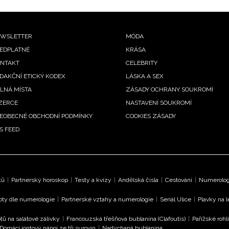
ooter
WSLETTER
MÓDA
EDPLATNÉ
KRÁSA
enu
NTAKT
CELEBRITY
DAKČNÍ ETICKÝ KODEX
LÁSKA A SEX
LNÁ MÍSTA
ZÁSADY OCHRANY SOUKROMÍ
ZERCE
NASTAVENÍ SOUKROMÍ
EOBECNÉ OBCHODNÍ PODMÍNKY
COOKIES ZÁSADY
S FEED
ků
|
Partnerský horoskop
|
Testy a kvízy
|
Andělská čísla
|
Cestování
|
Numerologi
oty dle numerologie
|
Partnerské vztahy a numerologie
|
Seriál Ulice
|
Plavky na 
tů na salátové zálivky
|
Francouzská třešňová bublanina (Clafoutis)
|
Pařížské rohl
Domácí iontový nápoj ze tří surovin
|
Nadýchaná bublanina