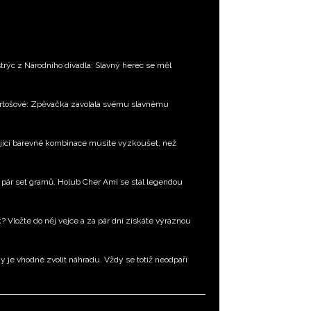
trýc z Národního divadla: Slavný herec se měl
Bartošové: Zpěvačka zavolala svému slavnému
jící barevné kombinace musíte vyzkoušet, než
en pár set gramů. Holub Cher Ami se stal legendou
k? Vložte do něj vejce a za pár dní získáte výraznou
dy je vhodné zvolit náhradu. Vždy se totiž neodpaří