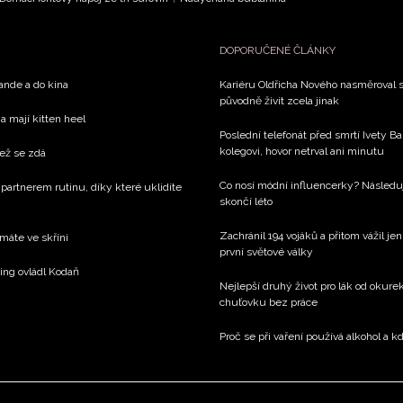
DOPORUČENÉ ČLÁNKY
rande a do kina
Kariéru Oldřicha Nového nasměroval s
původně živit zcela jinak
a mají kitten heel
Poslední telefonát před smrtí Ivety 
kolegovi, hovor netrval ani minutu
než se zdá
Co nosí módní influencerky? Následu
 partnerem rutinu, díky které uklidíte
skončí léto
Zachránil 194 vojáků a přitom vážil j
 máte ve skříni
první světové války
xing ovládl Kodaň
Nejlepší druhý život pro lák od okure
chuťovku bez práce
Proč se při vaření používá alkohol a k