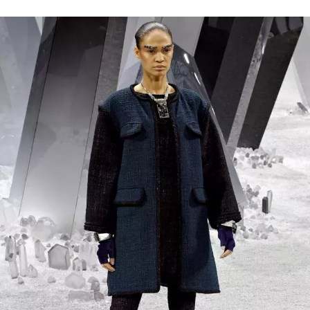
Přihlášením k newsletteru souhlasíte s
Obchodními
podmínkami společnosti BurdaMedia Extra s.r.o.
a
potvrzujete, že jste se seznámili se
Zásadami
ochrany soukromí
- BurdaMedia Extra s.r.o. bude s
Vašimi údaji pracovat zejména k organizaci a
vyhodnocení akce a zasílání novinek.
Chcete navíc dostávat i další zajímavé a exkluzivní
informace od našich partnerů? Pokud souhlasíte se
zpracováním údajů k tomuto účelu podle
Zásad ochrany
soukromí BurdaMedia Extra s.r.o.
, zaškrtněte toto pole.