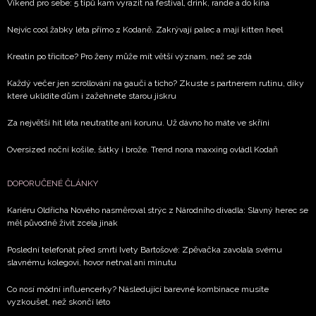
Chcete navíc dostávat i další zajímavé a exkluzivní
Víkend pro sebe: 5 tipů kam vyrazit na festival, drink, rande a do kina
informace od našich partnerů? Pokud souhlasíte se
Nejvíc cool žabky léta přímo z Kodaně. Zakrývají palec a mají kitten heel
zpracováním údajů k tomuto účelu podle
Zásad ochrany
soukromí BurdaMedia Extra s.r.o.
, zaškrtněte toto pole.
Kreatin po třicítce? Pro ženy může mít větší význam, než se zdá
Každý večer jen scrollování na gauči a ticho? Zkuste s partnerem rutinu, díky
které uklidíte dům i zažehnete starou jiskru
Za největší hit léta neutratíte ani korunu. Už dávno ho máte ve skříni
Oversized noční košile, šátky i brože. Trend nona maxxing ovládl Kodaň
DOPORUČENÉ ČLÁNKY
Kariéru Oldřicha Nového nasměroval strýc z Národního divadla: Slavný herec se
měl původně živit zcela jinak
Poslední telefonát před smrtí Ivety Bartošové: Zpěvačka zavolala svému
slavnému kolegovi, hovor netrval ani minutu
Co nosí módní influencerky? Následující barevné kombinace musíte
vyzkoušet, než skončí léto