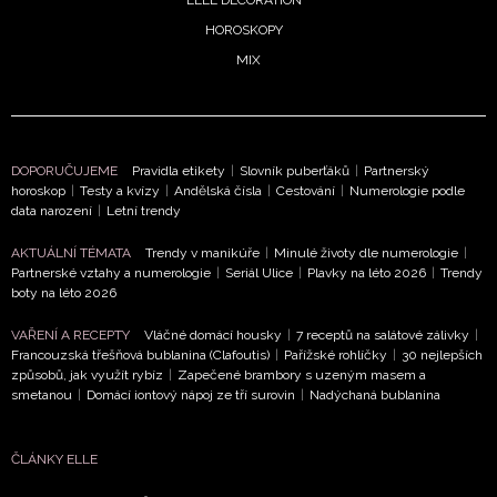
HOROSKOPY
MIX
DOPORUČUJEME
Pravidla etikety
|
Slovník puberťáků
|
Partnerský
horoskop
|
Testy a kvízy
|
Andělská čísla
|
Cestování
|
Numerologie podle
NEWSLETTER
data narození
|
Letní trendy
AKTUÁLNÍ TÉMATA
Trendy v manikúře
|
Minulé životy dle numerologie
|
ODESLAT
Partnerské vztahy a numerologie
|
Seriál Ulice
|
Plavky na léto 2026
|
Trendy
boty na léto 2026
Přihlášením k newsletteru souhlasíte s
Obchodními
VAŘENÍ A RECEPTY
Vláčné domácí housky
|
7 receptů na salátové zálivky
|
podmínkami společnosti BurdaMedia Extra s.r.o.
a
Francouzská třešňová bublanina (Clafoutis)
|
Pařížské rohlíčky
|
30 nejlepších
potvrzujete, že jste se seznámili se
Zásadami
způsobů, jak využít rybíz
|
Zapečené brambory s uzeným masem a
smetanou
|
Domácí iontový nápoj ze tří surovin
|
Nadýchaná bublanina
ochrany soukromí
- BurdaMedia Extra s.r.o. bude s
Vašimi údaji pracovat zejména k organizaci a
vyhodnocení akce a zasílání novinek.
ČLÁNKY ELLE