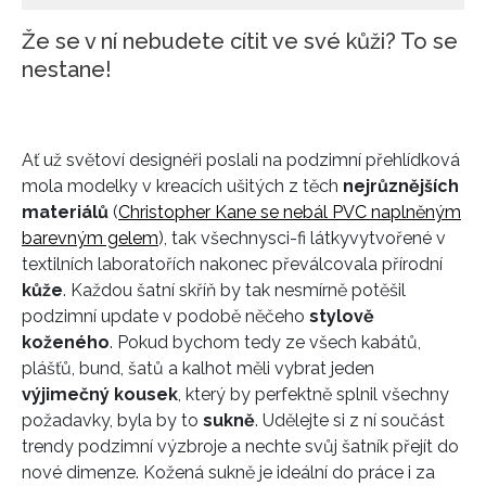
Že se v ní nebudete cítit ve své kůži? To se
nestane!
Ať už světoví designéři poslali na podzimní přehlídková
mola modelky v kreacích ušitých z těch
nejrůznějších
materiálů
(
Christopher Kane se nebál PVC naplněným
barevným gelem
), tak všechny
sci-fi látky
vytvořené v
textilních laboratořích nakonec převálcovala přírodní
kůže
. Každou šatní skříň by tak nesmírně potěšil
podzimní update v podobě něčeho
stylově
koženého
. Pokud bychom tedy ze všech kabátů,
plášťů, bund, šatů a kalhot měli vybrat jeden
výjimečný kousek
, který by perfektně splnil všechny
požadavky, byla by to
sukně
. Udělejte si z ní součást
trendy podzimní výzbroje a nechte svůj šatník přejít do
nové dimenze. Kožená sukně je ideální do práce i za