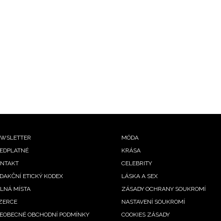
ooter
WSLETTER
MÓDA
EDPLATNÉ
KRÁSA
enu
NTAKT
CELEBRITY
DAKČNÍ ETICKÝ KODEX
LÁSKA A SEX
LNÁ MÍSTA
ZÁSADY OCHRANY SOUKROMÍ
ZERCE
NASTAVENÍ SOUKROMÍ
EOBECNÉ OBCHODNÍ PODMÍNKY
COOKIES ZÁSADY