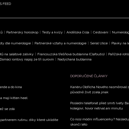
S FEED
ků
|
Partnerský horoskop
|
Testy a kvízy
|
Andělská čísla
|
Cestování
|
Numerologi
oty dle numerologie
|
Partnerské vztahy a numerologie
|
Seriál Ulice
|
Plavky na 
tů na salátové zálivky
|
Francouzská třešňová bublanina (Clafoutis)
|
Pařížské rohl
Domácí iontový nápoj ze tří surovin
|
Nadýchaná bublanina
DOPORUČENÉ ČLÁNKY
rande a do kina
Kariéru Oldřicha Nového nasměroval s
původně živit zcela jinak
a mají kitten heel
Poslední telefonát před smrtí Ivety 
kolegovi, hovor netrval ani minutu
než se zdá
Co nosí módní influencerky? Následu
 partnerem rutinu, díky které uklidíte
skončí léto