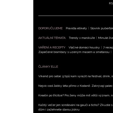
RS
DOPORUČUJEME
Pravidla etikety
|
Slovník puberťá
AKTUÁLNÍ TÉMATA
Trendy v manikúře
|
Minulé živ
VAŘENÍ A RECEPTY
Vláčné domácí housky
|
7 recep
Zapečené brambory s uzeným masem a smetanou
|
ČLÁNKY ELLE
Víkend pro sebe: 5 tipů kam vyrazit na festival, drink, 
Nejvíc cool žabky léta přímo z Kodaně. Zakrývají palec 
Kreatin po třicítce? Pro ženy může mít větší význam, 
Každý večer jen scrollování na gauči a ticho? Zkuste s
dům i zažehnete starou jiskru