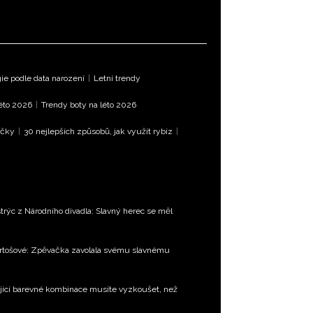
e podle data narození
|
Letní trendy
léto 2026
|
Trendy boty na léto 2026
íčky
|
30 nejlepších způsobů, jak využít rybíz
|
trýc z Národního divadla: Slavný herec se měl
Bartošové: Zpěvačka zavolala svému slavnému
jící barevné kombinace musíte vyzkoušet, než