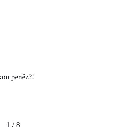
zkou peněz?!
1
/
8