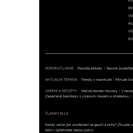
KO
RE
VO
IN
VŠ
RS
DOPORUČUJEME
Pravidla etikety
|
Slovník puberťá
AKTUÁLNÍ TÉMATA
Trendy v manikúře
|
Minulé živ
VAŘENÍ A RECEPTY
Vláčné domácí housky
|
7 recep
Zapečené brambory s uzeným masem a smetanou
|
ČLÁNKY ELLE
Každý večer jen scrollování na gauči a ticho? Zkuste s
dům i zažehnete starou jiskru