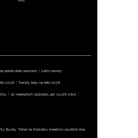
MIX
e podle data narození
|
Letní trendy
léto 2026
|
Trendy boty na léto 2026
íčky
|
30 nejlepších způsobů, jak využít rybíz
|
řky Burdy: Tohle na finalistky kreativní soutěže říká