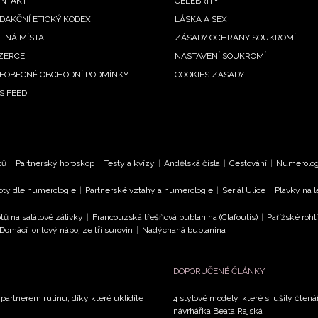
NTAKT
CELEBRITY
DAKČNÍ ETICKÝ KODEX
LÁSKA A SEX
LNÁ MÍSTA
ZÁSADY OCHRANY SOUKROMÍ
ZERCE
NASTAVENÍ SOUKROMÍ
EOBECNÉ OBCHODNÍ PODMÍNKY
COOKIES ZÁSADY
S FEED
ků
|
Partnerský horoskop
|
Testy a kvízy
|
Andělská čísla
|
Cestování
|
Numerologi
oty dle numerologie
|
Partnerské vztahy a numerologie
|
Seriál Ulice
|
Plavky na 
tů na salátové zálivky
|
Francouzská třešňová bublanina (Clafoutis)
|
Pařížské rohl
Domácí iontový nápoj ze tří surovin
|
Nadýchaná bublanina
DOPORUČENÉ ČLÁNKY
 partnerem rutinu, díky které uklidíte
4 stylové modely, které si ušily čtená
návrhářka Beata Rajská