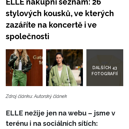
ELLE nákupní seznam: 26
stylových kousků, ve kterých
zazáříte na koncertě i ve
společnosti
Přejít
do
galerie
Zdroj článku:
Autorský článek
ELLE nežije jen na webu – jsme v
terénu i na sociálních sítích: