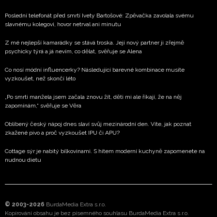
Poslední telefonát před smrtí Ivety Bartošové: Zpěvačka zavolala svému
slavnému kolegovi, hovor netrval ani minutu
Z mé nejlepší kamarádky se stává troska. Její nový partner ji zřejmě
psychicky týrá a já nevím, co dělat, svěřuje se Alena
Co nosí módní influencerky? Následující barevné kombinace musíte
vyzkoušet, než skončí léto
„Po smrti manžela jsem začala znovu žít, děti mi ale říkají, že na něj
zapomínám,“ svěřuje se Věra
Oblíbený český nápoj dnes slaví svůj mezinárodní den. Víte, jak poznat
zkažené pivo a proč vyzkoušet IPU či APU?
Cottage sýr je nabitý bílkovinami. S hitem moderní kuchyně zapomenete na
nudnou dietu
© 2003-2026
BurdaMedia Extra s.r.o.
Kopírování obsahu je bez písemného souhlasu BurdaMedia Extra s.r.o.