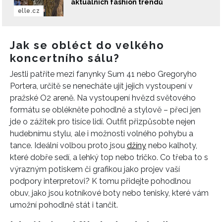
aktuálních fashion trendů
elle.cz
Jak se obléct do velkého
koncertního sálu?
Jestli patříte mezi fanynky Sum 41 nebo Gregoryho
Portera, určitě se nenecháte ujít jejich vystoupení v
pražské O2 areně. Na vystoupení hvězd světového
formátu se oblékněte pohodlně a stylově – přeci jen
jde o zážitek pro tisíce lidí. Outfit přizpůsobte nejen
hudebnímu stylu, ale i možnosti volného pohybu a
tance. Ideální volbou proto jsou
džíny
nebo kalhoty,
které dobře sedí, a lehký top nebo tričko. Co třeba to s
výrazným potiskem či grafikou jako projev vaší
podpory interpretovi? K tomu přidejte pohodlnou
obuv, jako jsou kotníkové boty nebo tenisky, které vám
umožní pohodlně stát i tančit.