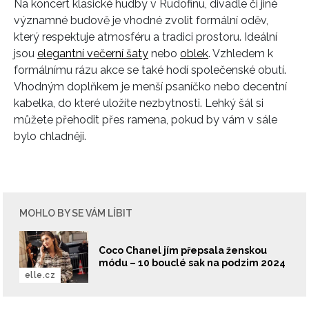
Na koncert klasické hudby v Rudofinu, divadle či jiné
významné budově je vhodné zvolit formální oděv,
který respektuje atmosféru a tradici prostoru. Ideální
jsou
elegantní večerní šaty
nebo
oblek
. Vzhledem k
formálnímu rázu akce se také hodí společenské obutí.
Vhodným doplňkem je menší psaníčko nebo decentní
kabelka, do které uložíte nezbytnosti. Lehký šál si
můžete přehodit přes ramena, pokud by vám v sále
bylo chladněji.
MOHLO BY SE VÁM LÍBIT
Coco Chanel jím přepsala ženskou
módu – 10 bouclé sak na podzim 2024
elle.cz