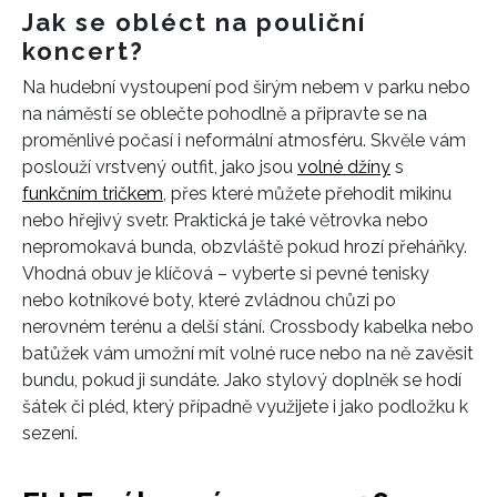
Jak se obléct na pouliční
koncert?
Na hudební vystoupení pod širým nebem v parku nebo
INFORMACE
na náměstí se oblečte pohodlně a připravte se na
proměnlivé počasí i neformální atmosféru. Skvěle vám
REDAKCE
poslouží vrstvený outfit, jako jsou
volné džíny
s
funkčním tričkem
, přes které můžete přehodit mikinu
nebo hřejivý svetr. Praktická je také větrovka nebo
nepromokavá bunda, obzvláště pokud hrozí přeháňky.
Vhodná obuv je klíčová – vyberte si pevné tenisky
nebo kotníkové boty, které zvládnou chůzi po
nerovném terénu a delší stání. Crossbody kabelka nebo
batůžek vám umožní mít volné ruce nebo na ně zavěsit
bundu, pokud ji sundáte. Jako stylový doplněk se hodí
šátek či pléd, který případně využijete i jako podložku k
sezení.