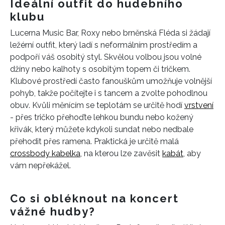
Ideální outfit do hudebního
klubu
Lucerna Music Bar, Roxy nebo brněnská Fléda si žádají
ležérní outfit, který ladí s neformálním prostředím a
podpoří váš osobitý styl. Skvělou volbou jsou volné
džíny nebo kalhoty s osobitým topem či tričkem.
Klubové prostředí často fanouškům umožňuje volnější
pohyb, takže počítejte i s tancem a zvolte pohodlnou
obuv. Kvůli měnícím se teplotám se určitě hodí
vrstvení
- přes tričko přehoďte lehkou bundu nebo kožený
křivák, který můžete kdykoli sundat nebo nedbale
přehodit přes ramena. Praktická je určitě malá
crossbody kabelka
, na kterou lze zavěsit
kabát
, aby
vám nepřekážel.
Co si obléknout na koncert
vážné hudby?