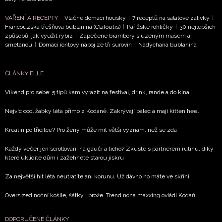
VAŘENÍ A RECEPTY
Vláčné domácí housky
|
7 receptů na salátové zálivky
|
Francouzská třešňová bublanina (Clafoutis)
|
Pařížské rohlíčky
|
30 nejlepších
způsobů, jak využít rybíz
|
Zapečené brambory s uzeným masem a
smetanou
|
Domácí iontový nápoj ze tří surovin
|
Nadýchaná bublanina
ČLÁNKY ELLE
Víkend pro sebe: 5 tipů kam vyrazit na festival, drink, rande a do kina
Nejvíc cool žabky léta přímo z Kodaně. Zakrývají palec a mají kitten heel
Kreatin po třicítce? Pro ženy může mít větší význam, než se zdá
Každý večer jen scrollování na gauči a ticho? Zkuste s partnerem rutinu, díky
které uklidíte dům i zažehnete starou jiskru
Za největší hit léta neutratíte ani korunu. Už dávno ho máte ve skříni
Oversized noční košile, šátky i brože. Trend nona maxxing ovládl Kodaň
DOPORUČENÉ ČLÁNKY