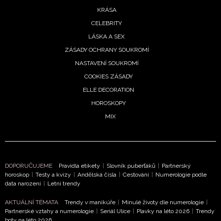
KRÁSA
Chcete navíc dostávat i další zajímavé a exkluzivní
informace od našich partnerů? Pokud souhlasíte se
CELEBRITY
zpracováním údajů k tomuto účelu podle
Zásad ochrany
LÁSKA A SEX
soukromí BurdaMedia Extra s.r.o.
, zaškrtněte toto pole.
ZÁSADY OCHRANY SOUKROMÍ
NASTAVENÍ SOUKROMÍ
COOKIES ZÁSADY
ELLE DECORATION
HOROSKOPY
MIX
DOPORUČUJEME
Pravidla etikety
|
Slovník puberťáků
|
Partnerský
horoskop
|
Testy a kvízy
|
Andělská čísla
|
Cestování
|
Numerologie podle
data narození
|
Letní trendy
AKTUÁLNÍ TÉMATA
Trendy v manikúře
|
Minulé životy dle numerologie
|
Partnerské vztahy a numerologie
|
Seriál Ulice
|
Plavky na léto 2026
|
Trendy
boty na léto 2026