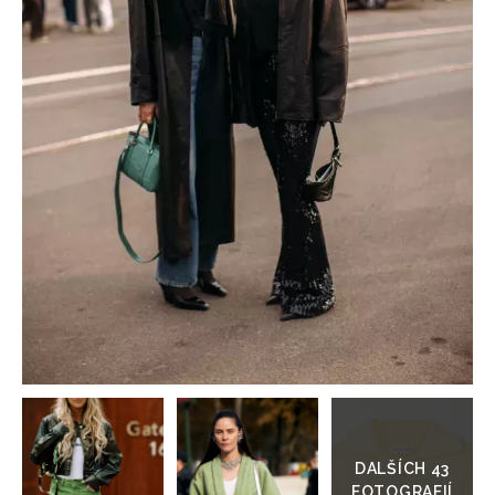
HOME
Přejít
do
galerie