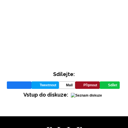
Sdílejte:
Tweetnout
Mail
Připnout
Sdílet
Vstup do diskuze: