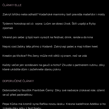
Přihlášením k newsletteru souhlasíte s
Obchodními
ČLÁNKY ELLE
podmínkami společnosti BurdaMedia Extra s.r.o.
a
potvrzujete, že jste se seznámili se
Zásadami
Zakrýt bříško nebo odhalit? Kodaňské maminky boří pravidla mateřství i módy
ochrany soukromí
- BurdaMedia Extra s.r.o. bude s
Týdenní horoskop od 10. srpna: Lvům se obrací život, Štíři uspějí a Ryby
Vašimi údaji pracovat zejména k organizaci a
zpomalí
vyhodnocení akce a zasílání novinek.
Víkend pro sebe: 5 tipů kam vyrazit na festival, drink, rande a do kina
Chcete navíc dostávat i další zajímavé a exkluzivní
informace od našich partnerů? Pokud souhlasíte se
Nejvíc cool žabky léta přímo z Kodaně. Zakrývají palec a mají kitten heel
zpracováním údajů k tomuto účelu podle
Zásad ochrany
Kreatin po třicítce? Pro ženy může mít větší význam, než se zdá
soukromí BurdaMedia Extra s.r.o.
, zaškrtněte toto pole.
Každý večer jen scrollování na gauči a ticho? Zkuste s partnerem rutinu, díky
které uklidíte dům i zažehnete starou jiskru
DOPORUČENÉ ČLÁNKY
Dobrosrdečný tlouštík František Černý: Díky své nadváze získával role, oženil
se až před padesátkou
Pepa Kůrka má kromě syna Rafíka novou lásku: Krásná kadeřnice Adélka si ho
získala díky jídlu z fast foodu