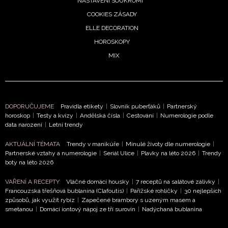
NASTAVENÍ SOUKROMÍ
COOKIES ZÁSADY
ELLE DECORATION
HOROSKOPY
MIX
DOPORUČUJEME
Pravidla etikety
|
Slovník puberťáků
|
Partnerský
horoskop
|
Testy a kvízy
|
Andělská čísla
|
Cestování
|
Numerologie podle
data narození
|
Letní trendy
AKTUÁLNÍ TÉMATA
Trendy v manikúře
|
Minulé životy dle numerologie
|
Partnerské vztahy a numerologie
|
Seriál Ulice
|
Plavky na léto 2026
|
Trendy
boty na léto 2026
NEWSLETTER
VAŘENÍ A RECEPTY
Vláčné domácí housky
|
7 receptů na salátové zálivky
|
Francouzská třešňová bublanina (Clafoutis)
|
Pařížské rohlíčky
|
30 nejlepších
způsobů, jak využít rybíz
|
Zapečené brambory s uzeným masem a
ODESLAT
smetanou
|
Domácí iontový nápoj ze tří surovin
|
Nadýchaná bublanina