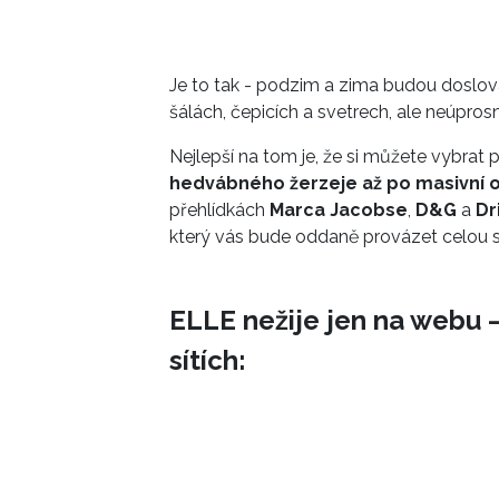
Je to tak - podzim a zima budou doslova
šálách, čepicích a svetrech, ale neúprosn
Nejlepší na tom je, že si můžete vybra
hedvábného žerzeje až po masivní o
přehlídkách
Marca Jacobse
,
D&G
a
Dr
který vás bude oddaně provázet celou 
ELLE nežije jen na webu –
sítích: