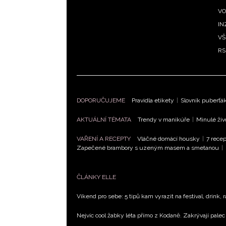
VO
IN
VŠ
RS
DOPORUČUJEME
Pravidla etikety
|
Slovník puberťá
AKTUÁLNÍ TÉMATA
Trendy v manikúře
|
Minulé živ
VAŘENÍ A RECEPTY
Vláčné domácí housky
|
7 recep
Zapečené brambory s uzeným masem a smetanou
|
ČLÁNKY ELLE
Víkend pro sebe: 5 tipů kam vyrazit na festival, drink, 
Nejvíc cool žabky léta přímo z Kodaně. Zakrývají palec 