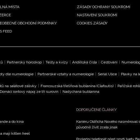
LNÁ MÍSTA
ZÁSADY OCHRANY SOUKROMÍ
ZERCE
NASTAVENÍ SOUKROMÍ
EOBECNÉ OBCHODNÍ PODMÍNKY
COOKIES ZÁSADY
S FEED
ků
|
Partnerský horoskop
|
Testy a kvízy
|
Andělská čísla
|
Cestování
|
Numerologi
oty dle numerologie
|
Partnerské vztahy a numerologie
|
Seriál Ulice
|
Plavky na 
tů na salátové zálivky
|
Francouzská třešňová bublanina (Clafoutis)
|
Pařížské rohl
Domácí iontový nápoj ze tří surovin
|
Nadýchaná bublanina
DOPORUČENÉ ČLÁNKY
rande a do kina
Kariéru Oldřicha Nového nasměroval s
původně živit zcela jinak
a mají kitten heel
Poslední telefonát před smrtí Ivety 