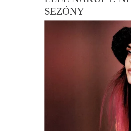
ELLE BEAUTY LOUNGE
L
SEZÓNY
S
V
S
S
ELLE DECORATION
H
INFORMACE
REDAKCE