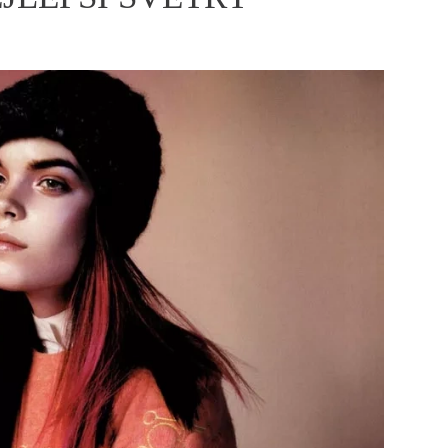
ÁSKA A SEX
ELLEPHORIA
ELLE STOR
ingles
y a on
ex
vatba
OME
NEWSLETTER