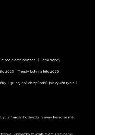
e podle data narození
|
Letní trendy
léto 2026
|
Trendy boty na léto 2026
íčky
|
30 nejlepších způsobů, jak využít rybíz
|
trýc z Národního divadla: Slavný herec se měl
Bartošové: Zpěvačka zavolala svému slavnému