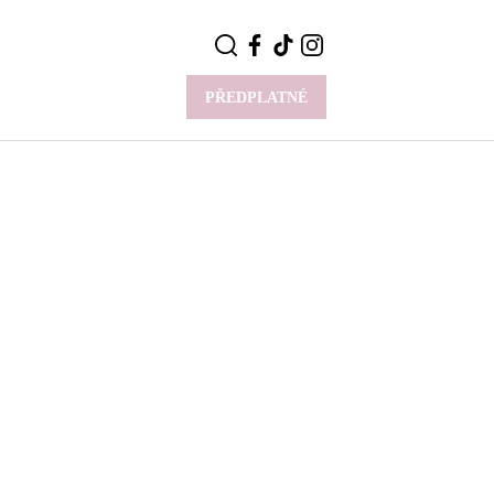
PŘEDPLATNÉ
VÍCE
Y
CELEBRITY
Novinky
Styl slavných
Rozhovory
ie