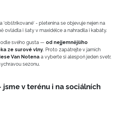
 ‘obštrikované‘ - pletenina se objevuje nejen na
ě ovládla i šaty v maxidélce a nahradila i kabáty.
t podle svého gusta —
od nejjemnějšího
ka ze surové vlny
. Proto zapátrejte v jarních
iese Van Notena
a vyberte si alespoň jeden svetr,
sychravou sezonu.
 jsme v terénu i na sociálních