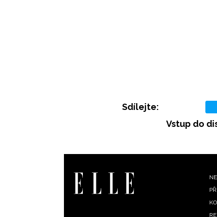
Sdílejte:
Vstup do di
F
NE
PŘ
m
KO
RE