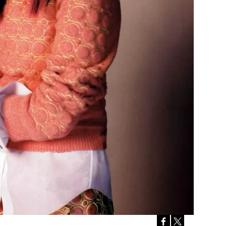
Přihlášením k newsletteru souhlasíte s
Obcho
společnosti BurdaMedia Extra s.r.o.
a potv
Zásadami ochrany soukromí
- BurdaMedia E
pracovat zejména k organizaci a vyhodnocení 
Chcete navíc dostávat i další zajímavé a exkluz
Pokud souhlasíte se zpracováním údajů k tom
soukromí BurdaMedia Extra s.r.o.
, zaškrtnět